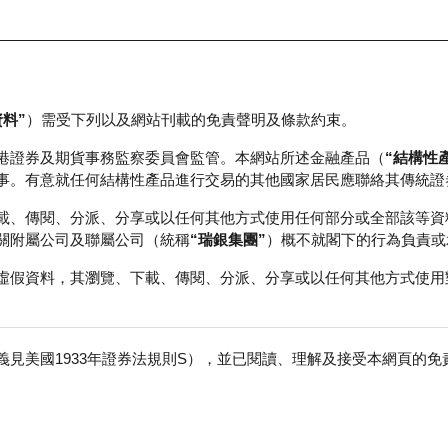
資料”
）需受下列以及網站刊載的免責聲明及條款約束。
正股資料及市場統計
瑞銀輪證教室
港證券及期貨事務監察委員會監管。本網站所述金融產品（
“結構性
事。有意就任何結構性產品進行交易的其他國家居民應聯絡其傳統證
載、傳閱、分派、分享或以任何其他方式使用任何部分或全部該等資
關附屬公司及聯屬公司（統稱
“瑞銀集團”
）概不就閣下的行為負責或
虛假資料，其瀏覽、下載、傳閱、分派、分享或以任何其他方式使用
見美國1933年證券法規則S），並已閱讀、理解及接受本網頁的
數
免
行商
行使價
價內/價外