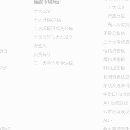
輪證市場統計
十大成交
十大成交
持股比重
十大升幅/跌幅
顯示所有持
十大認股證成交分佈
正股分析儀
十天股證佔大市成交
二十大活躍股
資金流
價值
恒指成份股
街貨統計
國指成份股
三十大平均引伸波幅
查詢
科指成份股
相關資產沽空
業績及經濟日
中資ETFs溢
AH 股價對照
即市板塊表現
ADR
(瑞信)
收市競價變化