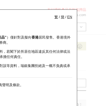
本結構性產品並無抵押品
+852 2971 6668
ol-hkwarrants@ubs.com
繁
/
簡
/
EN
產品”
）僅針對及擬向
香港
居民發售。香港境外
券商。
料，若閣下於所居住地區違反其任何法律或法
承擔任何責任。
對該等資料，瑞銀集團拒絕及一概不負責或承
責聲明及條款
。
引伸波幅 (%)
到期日 (年-月-日)