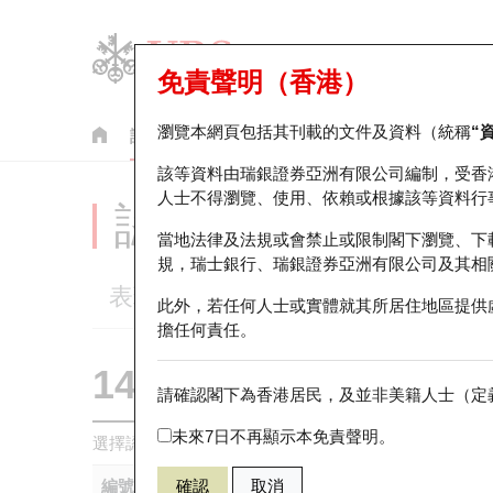
免責聲明（香港）
瀏覽本網頁包括其刊載的文件及資料（統稱
“
認股證
牛熊證
美股指數產品
輪證市場統計
該等資料由瑞銀證券亞洲有限公司編制，受香
人士不得瀏覽、使用、依賴或根據該等資料行
認股證分析儀
當地法律及法規或會禁止或限制閣下瀏覽、下
規，瑞士銀行、瑞銀證券亞洲有限公司及其相
表現
街貨統計
比較
此外，若任何人士或實體就其所居住地區提供
擔任何責任。
14193 瑞銀
認購
請確認閣下為香港居民，及並非美籍人士（定義
HSI 恒生指
未來7日不再顯示本免責聲明。
選擇認股證作比較
*你可以選擇最多
五
隻認股證
編號
確認
取消
相關資產
發