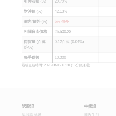
引伸波幅 (%)
20.79%
對沖值 (%)
42.13%
價內/價外 (%)
5% 價外
相關資產價格
25,530.28
街貨量 (百萬
0.12百萬 (0.04%)
份/%)
每手份數
10,000
最後更新時間:
2026-08-06 16:20
(15分鐘延遲)
認股證
牛熊證
認股證搜尋
圖搜牛熊