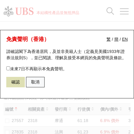
正股資料及市場統計
認股證分析儀
牛熊證分析儀
輪證市場統計
港股通資金流
瑞銀輪證教室
認股證
牛熊證
本結構性產品並無抵押品
認股證搜尋
表現
圖搜牛熊
表現
十大成交
港股通資金流
十大成交
瑞銀輪證教室
認股證分析儀
瑞銀認股證一覽
街貨統計
街貨統計
十大升幅/跌幅
正股分析儀
持股比重
每月輪證大市專題
牛熊全景快搜
免責聲明（香港）
繁
/
簡
/
EN
表現
街貨統計
比較
請確認閣下為香港居民，及並非美籍人士（定義見美國1933年證
新發行瑞銀認股證
比較
牛熊證搜尋
比較
十大認股證成交分佈
二十大活躍股份
顯示所有持股比重
輪證專欄
券法規則S），並已閱讀、理解及接受本網頁的
免責聲明及條款
。
即將到期認股證
牛熊證街貨分佈圖
十天股證佔大市成交
恒指成份股
講座及教育短片
14065 瑞銀
認購
未來7日不再顯示本免責聲明。
2318 中國平安
確認
取消
認股證到期結算價查詢
正股牛熊證列表
資金流
國指成份股
認股證投資者教育
認股證分析儀
新發行瑞銀牛熊證
街貨統計
科指成份股
牛熊證投資者教育
選擇認股證作比較
*你可以選擇最多
三
隻認股證
編號
相關資產
發行商
行使價
價內/價外
引
認股證速算機
已收回牛熊證剩餘價值
三十大平均引伸波幅
相關資產沽空
認股證牛熊證常問問題
27557
2318
摩通
61.18
6.8% 價外
35
引伸波幅比較圖
即將到期牛熊證
業績及經濟日曆
27835
2318
法興
61.23
6.9% 價外
29