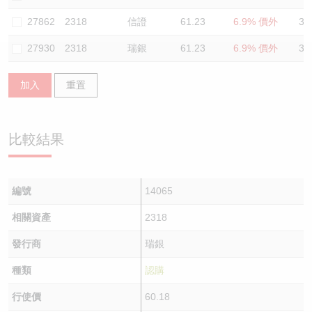
認股證/牛熊證日誌
牛熊證到期結算價查詢
中資ETFs溢價比較
27862
2318
信證
61.23
6.9% 價外
32
27930
2318
瑞銀
61.23
6.9% 價外
32
認股證文件及公告
牛熊證分析儀
AH 股價對照
加入
重置
認股證文件及公告 (瑞信)
牛熊證速算機
即市板塊表現
牛熊證文件及公告
ADR
比較結果
牛熊證文件及公告 (瑞信)
收市競價變化
編號
14065
相關資產
2318
發行商
瑞銀
種類
認購
行使價
60.18