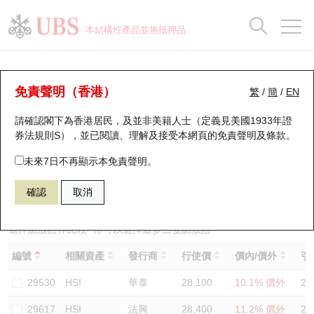
正股資料及市場統計
認股證分析儀
牛熊證分析儀
輪證市場統計
港股通資金流
瑞銀輪證教室
認股證
牛熊證
本結構性產品並無抵押品
認股證搜尋
表現
圖搜牛熊
表現
十大成交
港股通資金流
十大成交
瑞銀輪證教室
認股證分析儀
瑞銀認股證一覽
街貨統計
街貨統計
十大升幅/跌幅
正股分析儀
持股比重
每月輪證大市專題
牛熊全景快搜
免責聲明（香港）
繁
/
簡
/
EN
表現
街貨統計
比較
請確認閣下為香港居民，及並非美籍人士（定義見美國1933年證
新發行瑞銀認股證
比較
牛熊證搜尋
比較
十大認股證成交分佈
二十大活躍股份
顯示所有持股比重
輪證專欄
券法規則S），並已閱讀、理解及接受本網頁的
免責聲明及條款
。
即將到期認股證
牛熊證街貨分佈圖
十天股證佔大市成交
恒指成份股
講座及教育短片
14050 瑞銀
認購
未來7日不再顯示本免責聲明。
HSI 恒生指數
確認
取消
認股證到期結算價查詢
正股牛熊證列表
資金流
國指成份股
認股證投資者教育
認股證分析儀
新發行瑞銀牛熊證
街貨統計
科指成份股
牛熊證投資者教育
選擇認股證作比較
*你可以選擇最多
三
隻認股證
編號
相關資產
發行商
行使價
價內/價外
引
認股證速算機
已收回牛熊證剩餘價值
三十大平均引伸波幅
相關資產沽空
認股證牛熊證常問問題
29530
HSI
華泰
28,100
10.1% 價外
20
引伸波幅比較圖
即將到期牛熊證
業績及經濟日曆
29617
HSI
法興
28,400
11.2% 價外
20