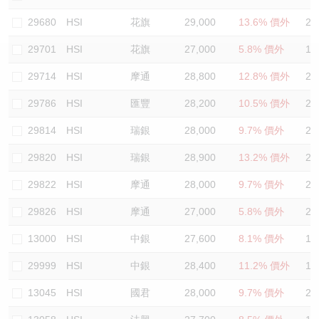
認股證/牛熊證日誌
牛熊證到期結算價查詢
中資ETFs溢價比較
29680
HSI
花旗
29,000
13.6% 價外
20
29701
HSI
花旗
27,000
5.8% 價外
18
認股證文件及公告
牛熊證分析儀
AH 股價對照
29714
HSI
摩通
28,800
12.8% 價外
21
認股證文件及公告 (瑞信)
牛熊證速算機
即市板塊表現
29786
HSI
匯豐
28,200
10.5% 價外
20
牛熊證文件及公告
ADR
29814
HSI
瑞銀
28,000
9.7% 價外
20
29820
HSI
瑞銀
28,900
13.2% 價外
21
牛熊證文件及公告 (瑞信)
收市競價變化
29822
HSI
摩通
28,000
9.7% 價外
21
29826
HSI
摩通
27,000
5.8% 價外
20
13000
HSI
中銀
27,600
8.1% 價外
19
29999
HSI
中銀
28,400
11.2% 價外
19
13045
HSI
國君
28,000
9.7% 價外
21