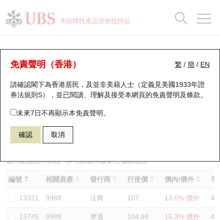
正股資料及市場統計
認股證分析儀
牛熊證分析儀
輪證市場統計
港股通資金流
瑞銀輪證教室
認股證
牛熊證
本結構性產品並無抵押品
認股證搜尋
表現
圖搜牛熊
表現
十大成交
港股通資金流
十大成交
瑞銀輪證教室
認股證分析儀
瑞銀認股證一覽
街貨統計
街貨統計
十大升幅/跌幅
正股分析儀
持股比重
每月輪證大市專題
牛熊全景快搜
免責聲明（香港）
繁
/
簡
/
EN
表現
街貨統計
比較
請確認閣下為香港居民，及並非美籍人士（定義見美國1933年證
新發行瑞銀認股證
比較
牛熊證搜尋
比較
十大認股證成交分佈
二十大活躍股份
顯示所有持股比重
輪證專欄
券法規則S），並已閱讀、理解及接受本網頁的
免責聲明及條款
。
即將到期認股證
牛熊證街貨分佈圖
十天股證佔大市成交
恒指成份股
講座及教育短片
13730 瑞銀
認沽
未來7日不再顯示本免責聲明。
9988 阿里巴巴
確認
取消
認股證到期結算價查詢
正股牛熊證列表
資金流
國指成份股
認股證投資者教育
認股證分析儀
新發行瑞銀牛熊證
街貨統計
科指成份股
牛熊證投資者教育
選擇認股證作比較
*你可以選擇最多
三
隻認股證
編號
相關資產
發行商
行使價
價內/價外
引
認股證速算機
已收回牛熊證剩餘價值
三十大平均引伸波幅
相關資產沽空
認股證牛熊證常問問題
13321
9988
法興
107
13.6% 價外
46
引伸波幅比較圖
即將到期牛熊證
業績及經濟日曆
13745
9988
摩通
104.88
15.3% 價外
46