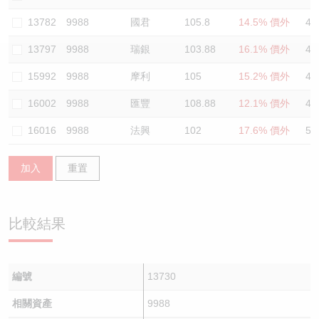
認股證/牛熊證日誌
牛熊證到期結算價查詢
中資ETFs溢價比較
13782
9988
國君
105.8
14.5% 價外
48
13797
9988
瑞銀
103.88
16.1% 價外
48
認股證文件及公告
牛熊證分析儀
AH 股價對照
15992
9988
摩利
105
15.2% 價外
46
認股證文件及公告 (瑞信)
牛熊證速算機
即市板塊表現
16002
9988
匯豐
108.88
12.1% 價外
46
牛熊證文件及公告
ADR
16016
9988
法興
102
17.6% 價外
54
牛熊證文件及公告 (瑞信)
收市競價變化
加入
重置
比較結果
編號
13730
相關資產
9988