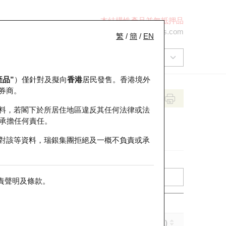
本結構性產品並無抵押品
+852 2971 6668
ol-hkwarrants@ubs.com
繁
/
簡
/
EN
產品”
）僅針對及擬向
香港
居民發售。香港境外
券商。
料，若閣下於所居住地區違反其任何法律或法
承擔任何責任。
對該等資料，瑞銀集團拒絕及一概不負責或承
責聲明及條款
。
引伸波幅 (%)
到期日 (年-月-日)