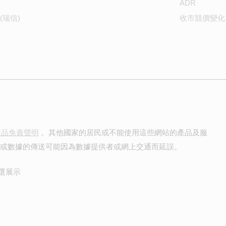
ADR
(瑞信)
收市競價變化
產品免責聲明
。其他國家的居民或不能使用這些網站的產品及服
價或數據的傳送可能因為數據提供者或網上交通而延誤。
選展示