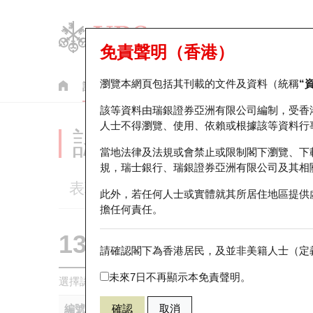
免責聲明（香港）
瀏覽本網頁包括其刊載的文件及資料（統稱
“
認股證
牛熊證
美股指數產品
輪證市場統計
該等資料由瑞銀證券亞洲有限公司編制，受香
人士不得瀏覽、使用、依賴或根據該等資料行
認股證分析儀
當地法律及法規或會禁止或限制閣下瀏覽、下
規，瑞士銀行、瑞銀證券亞洲有限公司及其相
表現
街貨統計
比較
此外，若任何人士或實體就其所居住地區提供
擔任何責任。
13632 瑞銀
認購
請確認閣下為香港居民，及並非美籍人士（定義
HSI 恒生指
未來7日不再顯示本免責聲明。
選擇認股證作比較
*你可以選擇最多
五
隻認股證
編號
確認
取消
相關資產
發