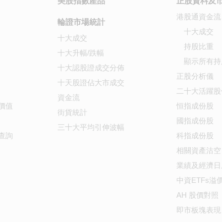
美股指數產品
正股資料及
港股通資金流
輪證市場統計
十大成交
十大成交
持股比重
十大升幅/跌幅
顯示所有持
十大認股證成交分佈
正股分析儀
十天股證佔大市成交
二十大活躍股
資金流
價值
恒指成份股
街貨統計
國指成份股
三十大平均引伸波幅
查詢
科指成份股
相關資產沽空
業績及經濟日
中資ETFs溢
AH 股價對照
即市板塊表現