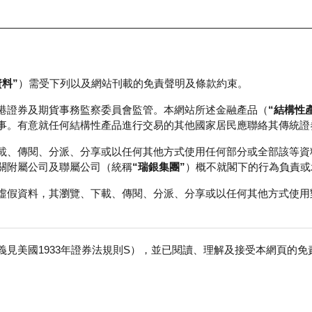
資料”
）需受下列以及網站刊載的免責聲明及條款約束。
正股資料及市場統計
瑞銀輪證教室
港證券及期貨事務監察委員會監管。本網站所述金融產品（
“結構性
事。有意就任何結構性產品進行交易的其他國家居民應聯絡其傳統證
載、傳閱、分派、分享或以任何其他方式使用任何部分或全部該等資
關附屬公司及聯屬公司（統稱
“瑞銀集團”
）概不就閣下的行為負責或
虛假資料，其瀏覽、下載、傳閱、分派、分享或以任何其他方式使用
見美國1933年證券法規則S），並已閱讀、理解及接受本網頁的
數
免
行商
行使價
價內/價外