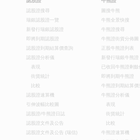
認股證
牛熊證
認股證搜尋
圖搜牛熊
瑞銀認股證一覽
牛熊全景快搜
新發行瑞銀認股證
牛熊證搜尋
即將到期認股證
牛熊證街貨分佈圖
認股證到期結算價查詢
正股牛熊證列表
認股證分析儀
新發行瑞銀牛熊證
表現
已收回牛熊證剩餘
街貨統計
即將到期牛熊證
比較
牛熊證到期結算價
認股證速算機
牛熊證分析儀
引伸波幅比較圖
表現
認股證/牛熊證日誌
街貨統計
認股證文件及公告
比較
認股證文件及公告 (瑞信)
牛熊證速算機