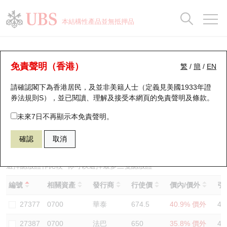
正股資料及市場統計
認股證分析儀
牛熊證分析儀
輪證市場統計
港股通資金流
瑞銀輪證教室
認股證
牛熊證
本結構性產品並無抵押品
認股證搜尋
表現
圖搜牛熊
表現
十大成交
港股通資金流
十大成交
瑞銀輪證教室
認股證分析儀
瑞銀認股證一覽
街貨統計
街貨統計
十大升幅/跌幅
正股分析儀
持股比重
每月輪證大市專題
牛熊全景快搜
免責聲明（香港）
繁
/
簡
/
EN
表現
街貨統計
比較
請確認閣下為香港居民，及並非美籍人士（定義見美國1933年證
新發行瑞銀認股證
比較
牛熊證搜尋
比較
十大認股證成交分佈
二十大活躍股份
顯示所有持股比重
輪證專欄
券法規則S），並已閱讀、理解及接受本網頁的
免責聲明及條款
。
即將到期認股證
牛熊證街貨分佈圖
十天股證佔大市成交
恒指成份股
講座及教育短片
13437 瑞銀
認購
未來7日不再顯示本免責聲明。
0700 騰訊控股
確認
取消
認股證到期結算價查詢
正股牛熊證列表
資金流
國指成份股
認股證投資者教育
認股證分析儀
新發行瑞銀牛熊證
街貨統計
科指成份股
牛熊證投資者教育
選擇認股證作比較
*你可以選擇最多
三
隻認股證
編號
相關資產
發行商
行使價
價內/價外
引
認股證速算機
已收回牛熊證剩餘價值
三十大平均引伸波幅
相關資產沽空
認股證牛熊證常問問題
27377
0700
華泰
674.5
40.9% 價外
42
引伸波幅比較圖
即將到期牛熊證
業績及經濟日曆
27387
0700
法巴
650
35.8% 價外
41