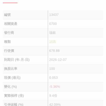
編號
13437
相關資產
0700
發行商
瑞銀
種類
認購
行使價
678.88
到期日 (年-月-日)
2026-12-07
換股比率
100
現價 (港元)
0.053
變化 (%)
-5.36%
實際槓桿 (倍)
9.4倍
引伸波幅 (%)
42.09%