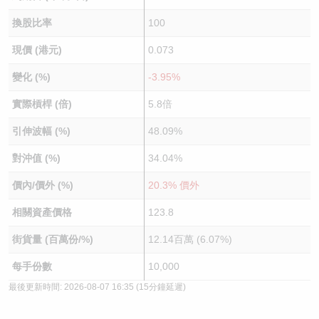
換股比率
100
現價 (港元)
0.073
變化 (%)
-3.95%
實際槓桿 (倍)
5.8倍
引伸波幅 (%)
48.09%
對沖值 (%)
34.04%
價內/價外 (%)
20.3% 價外
相關資產價格
123.8
街貨量 (百萬份/%)
12.14百萬 (6.07%)
每手份數
10,000
最後更新時間:
2026-08-07 16:35
(15分鐘延遲)