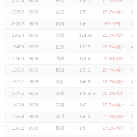
28186
9988
國君
145.1
17.2% 價外
44
28709
9988
法巴
155
25.2% 價外
47
28882
9988
國君
156
26% 價外
44
29324
9988
瑞銀
151.88
22.7% 價外
47
13459
9988
匯豐
152.5
23.2% 價外
47
13464
9988
法興
151.8
22.6% 價外
47
13560
9988
國君
155.2
25.4% 價外
49
13707
9988
摩利
146.9
18.7% 價外
47
13750
9988
麥銀
149.988
21.2% 價外
49
14014
9988
華泰
143
15.5% 價外
47
15576
9988
摩通
150.3
21.4% 價外
48
15632
9988
國君
145
17.1% 價外
55