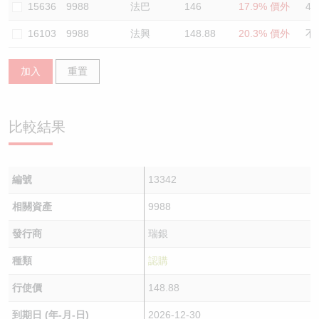
15636
9988
法巴
146
17.9% 價外
48
16103
9988
法興
148.88
20.3% 價外
不
加入
重置
比較結果
編號
13342
相關資產
9988
發行商
瑞銀
種類
認購
行使價
148.88
到期日 (年-月-日)
2026-12-30