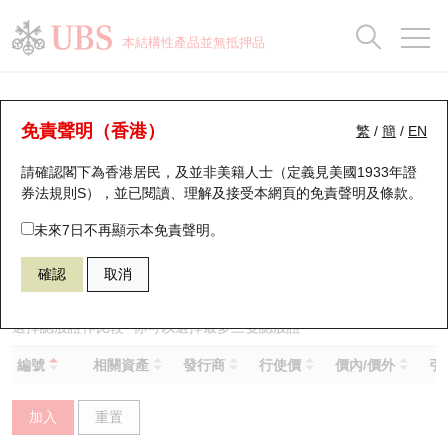
正股資料及市場統計
認股證分析儀
牛熊證分析儀
輪證市場統計
港股通資金流
瑞銀輪證教室
認股證
牛熊證
本結構性產品並無抵押品
認股證搜尋
表現
圖搜牛熊
表現
十大成交
港股通資金流
十大成交
瑞銀輪證教室
認股證分析儀
瑞銀認股證一覽
街貨統計
街貨統計
十大升幅/跌幅
正股分析儀
持股比重
每月輪證大市專題
牛熊全景快搜
免責聲明（香港）
繁
/
簡
/
EN
表現
街貨統計
比較
請確認閣下為香港居民，及並非美籍人士（定義見美國1933年證
新發行瑞銀認股證
比較
牛熊證搜尋
比較
十大認股證成交分佈
二十大活躍股份
顯示所有持股比重
輪證專欄
券法規則S），並已閱讀、理解及接受本網頁的
免責聲明及條款
。
即將到期認股證
牛熊證街貨分佈圖
十天股證佔大市成交
恒指成份股
講座及教育短片
13328 瑞銀
認沽
未來7日不再顯示本免責聲明。
1398 工商銀行
確認
取消
認股證到期結算價查詢
正股牛熊證列表
資金流
國指成份股
認股證投資者教育
認股證分析儀
新發行瑞銀牛熊證
街貨統計
科指成份股
牛熊證投資者教育
選擇認股證作比較
*你可以選擇最多
三
隻認股證
編號
相關資產
發行商
行使價
價內/價外
引
認股證速算機
已收回牛熊證剩餘價值
三十大平均引伸波幅
相關資產沽空
認股證牛熊證常問問題
加入
重置
引伸波幅比較圖
即將到期牛熊證
業績及經濟日曆