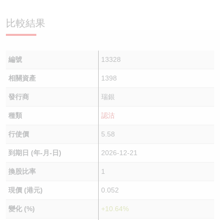
認股證/牛熊證日誌
牛熊證到期結算價查詢
中資ETFs溢價比較
比較結果
認股證文件及公告
牛熊證分析儀
AH 股價對照
編號
13328
認股證文件及公告 (瑞信)
牛熊證速算機
即市板塊表現
相關資產
1398
牛熊證文件及公告
ADR
發行商
瑞銀
牛熊證文件及公告 (瑞信)
收市競價變化
種類
認沽
行使價
5.58
到期日 (年-月-日)
2026-12-21
換股比率
1
現價 (港元)
0.052
變化 (%)
+10.64%