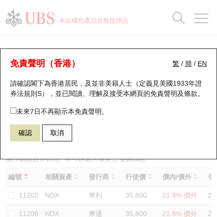
正股資料及市場統計
認股證分析儀
牛熊證分析儀
輪證市場統計
港股通資金流
瑞銀輪證教室
認股證
牛熊證
本結構性產品並無抵押品
認股證搜尋
表現
圖搜牛熊
表現
十大成交
港股通資金流
十大成交
瑞銀輪證教室
認股證分析儀
瑞銀認股證一覽
街貨統計
街貨統計
十大升幅/跌幅
正股分析儀
持股比重
每月輪證大市專題
牛熊全景快搜
免責聲明（香港）
繁
/
簡
/
EN
表現
街貨統計
比較
請確認閣下為香港居民，及並非美籍人士（定義見美國1933年證
新發行瑞銀認股證
比較
牛熊證搜尋
比較
十大認股證成交分佈
二十大活躍股份
顯示所有持股比重
輪證專欄
券法規則S），並已閱讀、理解及接受本網頁的
免責聲明及條款
。
即將到期認股證
牛熊證街貨分佈圖
十天股證佔大市成交
恒指成份股
講座及教育短片
11180 瑞銀
認購
未來7日不再顯示本免責聲明。
NDX 納斯達克100指數
確認
取消
認股證到期結算價查詢
正股牛熊證列表
資金流
國指成份股
認股證投資者教育
認股證分析儀
新發行瑞銀牛熊證
街貨統計
科指成份股
牛熊證投資者教育
選擇認股證作比較
*你可以選擇最多
三
隻認股證
編號
相關資產
發行商
行使價
價內/價外
引
認股證速算機
已收回牛熊證剩餘價值
三十大平均引伸波幅
相關資產沽空
認股證牛熊證常問問題
11202
NDX
摩利
35,800
21.9% 價外
24
引伸波幅比較圖
即將到期牛熊證
業績及經濟日曆
11208
NDX
摩通
35,800
21.9% 價外
25