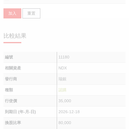
認股證/牛熊證日誌
牛熊證到期結算價查詢
中資ETFs溢價比較
加入
重置
認股證文件及公告
牛熊證分析儀
AH 股價對照
比較結果
認股證文件及公告 (瑞信)
牛熊證速算機
即市板塊表現
牛熊證文件及公告
ADR
編號
11180
牛熊證文件及公告 (瑞信)
收市競價變化
相關資產
NDX
發行商
瑞銀
種類
認購
行使價
35,000
到期日 (年-月-日)
2026-12-18
換股比率
80,000