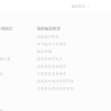
返回頁頂
市場統計
瑞銀輪證教室
瑞銀輪證教室
每月輪證大市專題
輪證專欄
股比重
講座及教育短片
認股證投資者教育
份
牛熊證投資者教育
認股證牛熊證常問問題
流通量供應的業界準則
曆