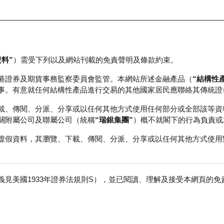
資料”
）需受下列以及網站刊載的免責聲明及條款約束。
正股資料及市場統計
瑞銀輪證教室
港證券及期貨事務監察委員會監管。本網站所述金融產品（
“結構性
事。有意就任何結構性產品進行交易的其他國家居民應聯絡其傳統證
載、傳閱、分派、分享或以任何其他方式使用任何部分或全部該等資
關附屬公司及聯屬公司（統稱
“瑞銀集團”
）概不就閣下的行為負責或
虛假資料，其瀏覽、下載、傳閱、分派、分享或以任何其他方式使用
見美國1933年證券法規則S），並已閱讀、理解及接受本網頁的
免
成交額
594.35百萬
前