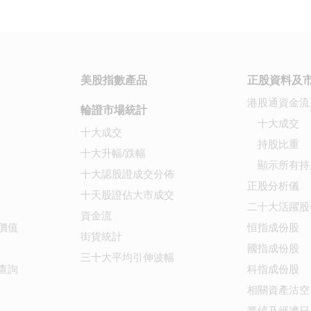
美股指數產品
正股資料及
港股通資金流
輪證市場統計
十大成交
十大成交
持股比重
十大升幅/跌幅
顯示所有持
十大認股證成交分佈
正股分析儀
十天股證佔大市成交
二十大活躍股
資金流
價值
恒指成份股
街貨統計
國指成份股
三十大平均引伸波幅
查詢
科指成份股
相關資產沽空
業績及經濟日