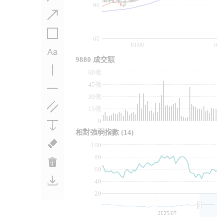
90
60
01/09
0
9880 成交額
60億
45億
30億
15億
0
相對強弱指數
(14)
100
80
60
40
20
2025/07