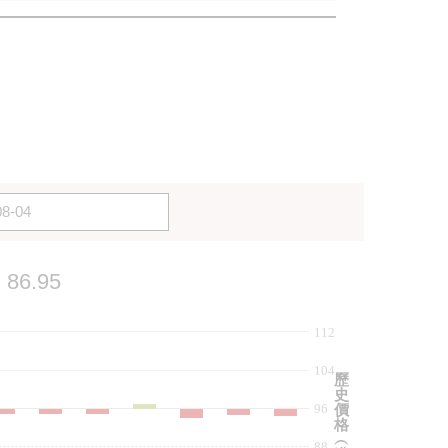
86.95
112
104
歷
史
96
價
格
︵
88