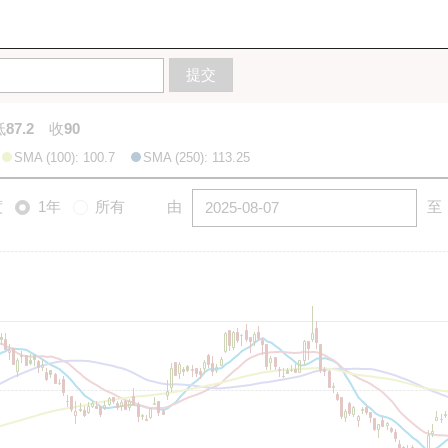
10天
20天
50天
100天
250天
圖
提交
低
87.2
收
90
SMA (100): 100.7
SMA (250): 113.25
度
1年
所有
由
至