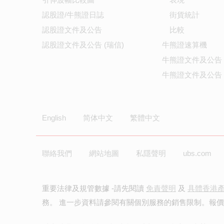
認股證/牛熊證日誌
街貨統計
認股證文件及公告
比較
認股證文件及公告 (瑞信)
牛熊證速算機
牛熊證文件及公告
牛熊證文件及公告 
English
简体中文
繁體中文
聯絡我們
網站地圖
私隱聲明
ubs.com
重要法律及規管數據 -請先閱讀
免責聲明
及
具體香港
務。 進一步資料請參閱有關個別服務的銷售限制。報