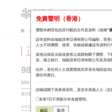
免責聲明（香港）
瀏覽本網頁包括其刊載的文件及資料（統稱
“
認股證
牛熊證
美股指數產品
輪證市場統計
該等資料由瑞銀證券亞洲有限公司編制，受香
人士不得瀏覽、使用、依賴或根據該等資料行
正股分析儀
當地法律及法規或會禁止或限制閣下瀏覽、下
規，瑞士銀行、瑞銀證券亞洲有限公司及其相
9880
優必選 [H股]
此外，若任何人士或實體就其所居住地區提供
擔任何責任。
$90
3.25
(+3.75%)
請確認閣下為香港居民，及並非美籍人士（定義
是日最高/最低價
90.8
/
87.2
未來7日不再顯示本免責聲明。
最後更新時間:
2026-08-07 16:35 (15分鐘延遲)
確認
取消