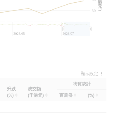
港
元
80
︶
2026/05
2026/07
顯示設定
街貨統計
升跌
成交額
(%)
(千港元)
百萬份
(%)