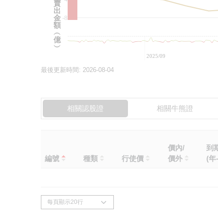
賣
出
金
-8
額
︵
億
︶
2025/09
最後更新時間:
2026-08-04
相關認股證
相關牛熊證
價內/
到
編號
種類
行使價
價外
(年