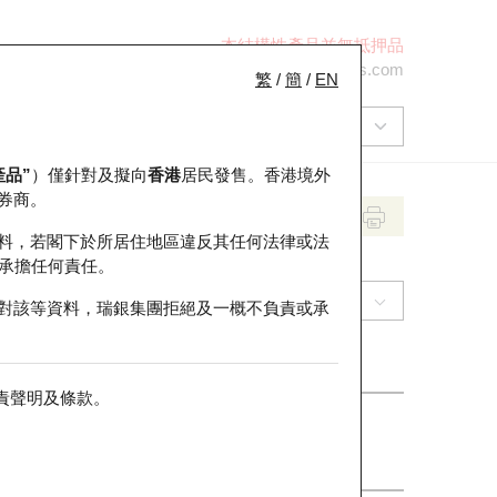
本結構性產品並無抵押品
+852 2971 6668
ol-hkwarrants@ubs.com
繁
/
簡
/
EN
產品”
）僅針對及擬向
香港
居民發售。香港境外
券商。
料，若閣下於所居住地區違反其任何法律或法
承擔任何責任。
(9880) 優必選 [H股]
對該等資料，瑞銀集團拒絕及一概不負責或承
責聲明及條款
。
收市價
86.75