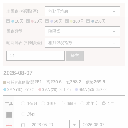
認股證/牛熊證日誌
牛熊證到期結算價查詢
中資ETFs溢價比較
主圖表 (相關資產)
10天
20天
50天
100天
250天
認股證文件及公告
牛熊證分析儀
AH 股價對照
圖表類型
認股證文件及公告 (瑞信)
牛熊證速算機
即市板塊表現
輔助圖表 (相關資產)
牛熊證文件及公告
ADR
提交
牛熊證文件及公告 (瑞信)
收市競價變化
2026-08-07
261
270.6
258.2
269.6
:
開
高
低
價格
相關資產價格
SMA (10): 270.2
SMA (20): 291.25
SMA (50): 352.66
1個月
3個月
6個月
本年度
1年
工具
所有
由
至