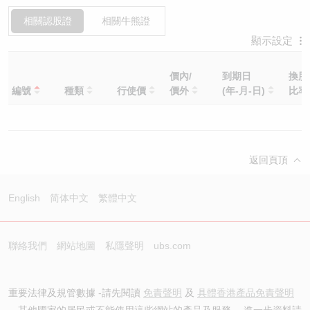
相關認股證
相關牛熊證
顯示設定
價內/
到期日
換股
編號
種類
行使價
價外
(年-月-日)
比
返回頁頂
English
简体中文
繁體中文
聯絡我們
網站地圖
私隱聲明
ubs.com
重要法律及規管數據 -請先閱讀
免責聲明
及
具體香港產品免責聲明
。其他國家的居民或不能使用這些網站的產品及服務。 進一步資料請