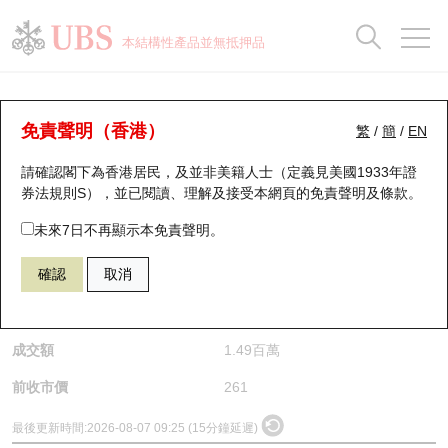
正股資料及市場統計
認股證分析儀
牛熊證分析儀
輪證市場統計
港股通資金流
瑞銀輪證教室
認股證
牛熊證
本結構性產品並無抵押品
認股證搜尋
表現
圖搜牛熊
表現
十大成交
港股通資金流
十大成交
瑞銀輪證教室
正股分析儀
瑞銀認股證一覽
街貨統計
街貨統計
十大升幅/跌幅
正股分析儀
持股比重
每月輪證大市專題
牛熊全景快搜
免責聲明（香港）
繁
/
簡
/
EN
請確認閣下為香港居民，及並非美籍人士（定義見美國1933年證
新發行瑞銀認股證
比較
牛熊證搜尋
比較
十大認股證成交分佈
二十大活躍股份
顯示所有持股比重
輪證專欄
(6809) 瀾起科技
券法規則S），並已閱讀、理解及接受本網頁的
免責聲明及條款
。
6809
瀾起科技
即將到期認股證
牛熊證街貨分佈圖
十天股證佔大市成交
恒指成份股
講座及教育短片
未來7日不再顯示本免責聲明。
$261
確認
取消
認股證到期結算價查詢
正股牛熊證列表
資金流
國指成份股
認股證投資者教育
是日最高/最低價
261
/
261
認股證分析儀
新發行瑞銀牛熊證
街貨統計
科指成份股
牛熊證投資者教育
成交額
1.49百萬
認股證速算機
已收回牛熊證剩餘價值
三十大平均引伸波幅
相關資產沽空
認股證牛熊證常問問題
前收市價
261
引伸波幅比較圖
即將到期牛熊證
業績及經濟日曆
最後更新時間:
2026-08-07 09:25 (15分鐘延遲)