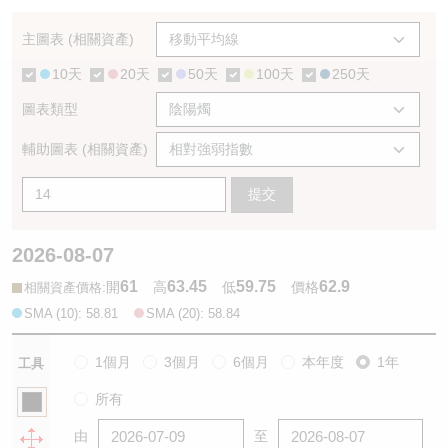
認股證/牛熊證日誌
牛熊證到期結算價查詢
中資ETFs溢價比較
主圖表 (相關資產)
10天
20天
50天
100天
250天
認股證文件及公告
牛熊證分析儀
AH 股價對照
圖表類型
認股證文件及公告 (瑞信)
牛熊證速算機
即市板塊表現
輔助圖表 (相關資產)
牛熊證文件及公告
ADR
提交
牛熊證文件及公告 (瑞信)
收市競價變化
2026-08-07
61
63.45
59.75
62.9
:
開
高
低
價格
相關資產價格
SMA (10): 58.81
SMA (20): 58.84
1個月
3個月
6個月
本年度
1年
工具
所有
由
至