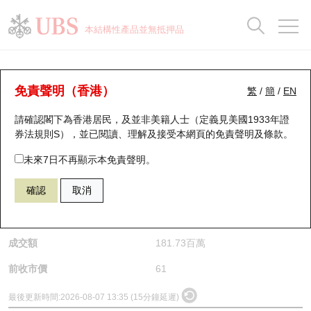
正股資料及市場統計
認股證分析儀
牛熊證分析儀
輪證市場統計
港股通資金流
瑞銀輪證教室
認股證
牛熊證
本結構性產品並無抵押品
認股證搜尋
表現
圖搜牛熊
表現
十大成交
港股通資金流
十大成交
瑞銀輪證教室
正股分析儀
瑞銀認股證一覽
街貨統計
街貨統計
十大升幅/跌幅
正股分析儀
持股比重
每月輪證大市專題
牛熊全景快搜
免責聲明（香港）
繁
/
簡
/
EN
請確認閣下為香港居民，及並非美籍人士（定義見美國1933年證
新發行瑞銀認股證
比較
牛熊證搜尋
比較
十大認股證成交分佈
二十大活躍股份
顯示所有持股比重
輪證專欄
(2475) 立訊精密
券法規則S），並已閱讀、理解及接受本網頁的
免責聲明及條款
。
2475
立訊精密
即將到期認股證
牛熊證街貨分佈圖
十天股證佔大市成交
恒指成份股
講座及教育短片
未來7日不再顯示本免責聲明。
$62.95
1.95
(+3.2%)
確認
取消
認股證到期結算價查詢
正股牛熊證列表
資金流
國指成份股
認股證投資者教育
是日最高/最低價
63.45
/
59.75
認股證分析儀
新發行瑞銀牛熊證
街貨統計
科指成份股
牛熊證投資者教育
成交額
181.73百萬
認股證速算機
已收回牛熊證剩餘價值
三十大平均引伸波幅
相關資產沽空
認股證牛熊證常問問題
前收市價
61
引伸波幅比較圖
即將到期牛熊證
業績及經濟日曆
最後更新時間:
2026-08-07 13:35 (15分鐘延遲)