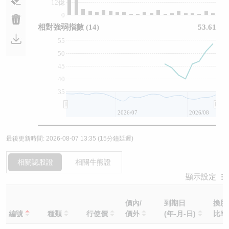
12億
0
相對強弱指數
(14)
53.61
55
50
45
40
35
2026/07
2026/08
最後更新時間:
2026-08-07 13:35
(15分鐘延遲)
相關認股證
相關牛熊證
顯示設定
價內/
到期日
換股
編號
種類
行使價
價外
(年-月-日)
比