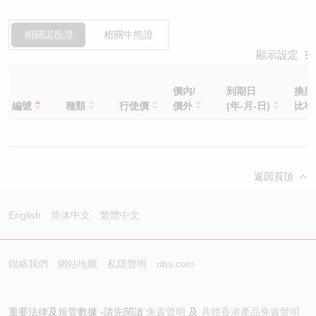
相關認股證
相關牛熊證
顯示設定
價內/
到期日
換股
編號
種類
行使價
價外
(年-月-日)
比
返回頁頂
English
简体中文
繁體中文
聯絡我們
網站地圖
私隱聲明
ubs.com
重要法律及規管數據 -請先閱讀
免責聲明
及
具體香港產品免責聲明