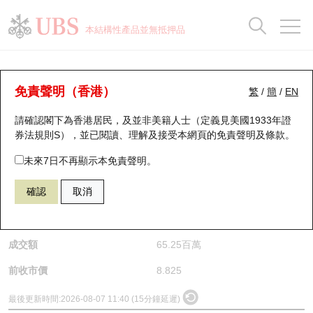
正股資料及市場統計
認股證分析儀
牛熊證分析儀
輪證市場統計
港股通資金流
瑞銀輪證教室
認股證
牛熊證
本結構性產品並無抵押品
認股證搜尋
表現
圖搜牛熊
表現
十大成交
港股通資金流
十大成交
瑞銀輪證教室
正股分析儀
瑞銀認股證一覽
街貨統計
街貨統計
十大升幅/跌幅
正股分析儀
持股比重
每月輪證大市專題
牛熊全景快搜
免責聲明（香港）
繁
/
簡
/
EN
請確認閣下為香港居民，及並非美籍人士（定義見美國1933年證
新發行瑞銀認股證
比較
牛熊證搜尋
比較
十大認股證成交分佈
二十大活躍股份
顯示所有持股比重
輪證專欄
(2333) 長城汽車
券法規則S），並已閱讀、理解及接受本網頁的
免責聲明及條款
。
2333
長城汽車
即將到期認股證
牛熊證街貨分佈圖
十天股證佔大市成交
恒指成份股
講座及教育短片
未來7日不再顯示本免責聲明。
$8.715
0.11
(-1.25%)
確認
取消
認股證到期結算價查詢
正股牛熊證列表
資金流
國指成份股
認股證投資者教育
是日最高/最低價
8.9
/
8.615
認股證分析儀
新發行瑞銀牛熊證
街貨統計
科指成份股
牛熊證投資者教育
成交額
65.25百萬
認股證速算機
已收回牛熊證剩餘價值
三十大平均引伸波幅
相關資產沽空
認股證牛熊證常問問題
前收市價
8.825
引伸波幅比較圖
即將到期牛熊證
業績及經濟日曆
最後更新時間:
2026-08-07 11:40 (15分鐘延遲)