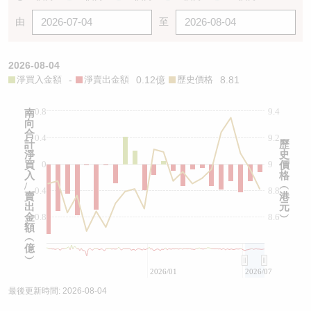
由
至
2026-08-04
淨買入金額
-
淨賣出金額
0.12億
歷史價格
8.81
0.8
9.4
南
向
合
0.4
9.2
計
歷
淨
史
0
9
買
價
入
格
/
︵
-0.4
8.8
賣
港
出
元
金
-0.8
8.6
︶
額
︵
億
︶
2026/01
2026/07
最後更新時間:
2026-08-04