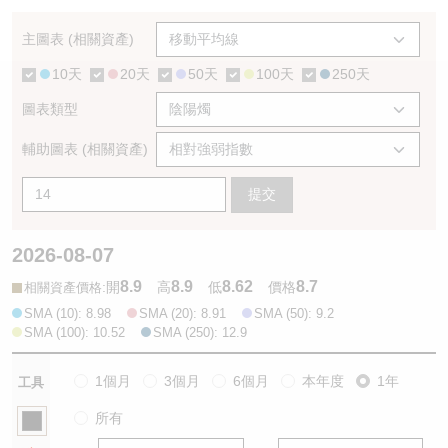
認股證/牛熊證日誌
牛熊證到期結算價查詢
中資ETFs溢價比較
主圖表 (相關資產)
10天
20天
50天
100天
250天
認股證文件及公告
牛熊證分析儀
AH 股價對照
圖表類型
認股證文件及公告 (瑞信)
牛熊證速算機
即市板塊表現
輔助圖表 (相關資產)
牛熊證文件及公告
ADR
提交
牛熊證文件及公告 (瑞信)
收市競價變化
2026-08-07
8.9
8.9
8.62
8.7
:
開
高
低
價格
相關資產價格
SMA (10): 8.98
SMA (20): 8.91
SMA (50): 9.2
SMA (100): 10.52
SMA (250): 12.9
1個月
3個月
6個月
本年度
1年
工具
所有