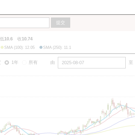
10天
20天
50天
100天
250天
圖
提交
低
10.6
收
10.74
SMA (100): 12.05
SMA (250): 11.1
度
1年
所有
由
至