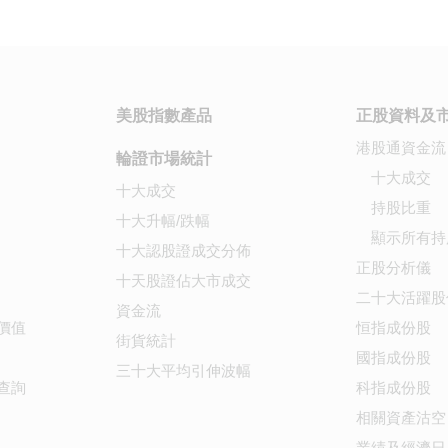
美股指數產品
正股資料及
港股通資金流
輪證市場統計
十大成交
十大成交
持股比重
十大升幅/跌幅
顯示所有持
十大認股證成交分佈
正股分析儀
十天股證佔大市成交
二十大活躍股
資金流
價值
恒指成份股
街貨統計
國指成份股
三十大平均引伸波幅
查詢
科指成份股
相關資產沽空
業績及經濟日