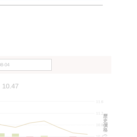
10.47
11.6
11.2
歷
史
10.8
價
格
︵
10.4