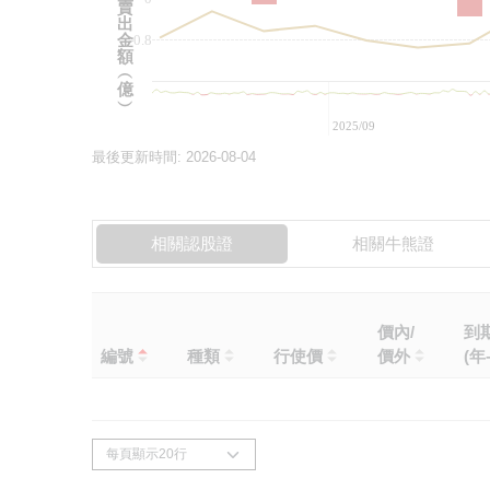
賣
出
金
-0.8
額
︵
億
︶
2025/09
最後更新時間:
2026-08-04
相關認股證
相關牛熊證
價內/
到
編號
種類
行使價
價外
(年