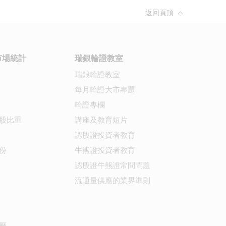
返回頁頂
市場統計
瑞銀輪證教室
瑞銀輪證教室
每月輪證大市專題
輪證專欄
股比重
講座及教育短片
認股證投資者教育
份
牛熊證投資者教育
認股證牛熊證常問問題
流通量供應的業界準則
曆