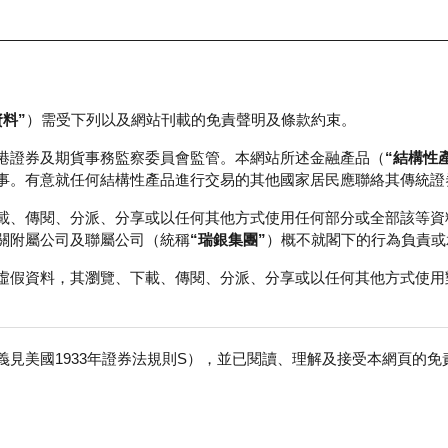
資料”
）需受下列以及網站刊載的免責聲明及條款約束。
正股資料及市場統計
瑞銀輪證教室
港證券及期貨事務監察委員會監管。本網站所述金融產品（
“結構性
事。有意就任何結構性產品進行交易的其他國家居民應聯絡其傳統證
載、傳閱、分派、分享或以任何其他方式使用任何部分或全部該等資
關附屬公司及聯屬公司（統稱
“瑞銀集團”
）概不就閣下的行為負責或
虛假資料，其瀏覽、下載、傳閱、分派、分享或以任何其他方式使用
見美國1933年證券法規則S），並已閱讀、理解及接受本網頁的
免
成交額
102.98百萬
前