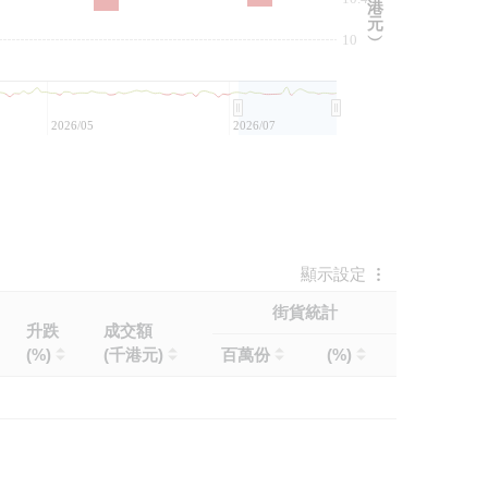
港
元
10
︶
2026/05
2026/07
顯示設定
街貨統計
升跌
成交額
(%)
(千港元)
百萬份
(%)