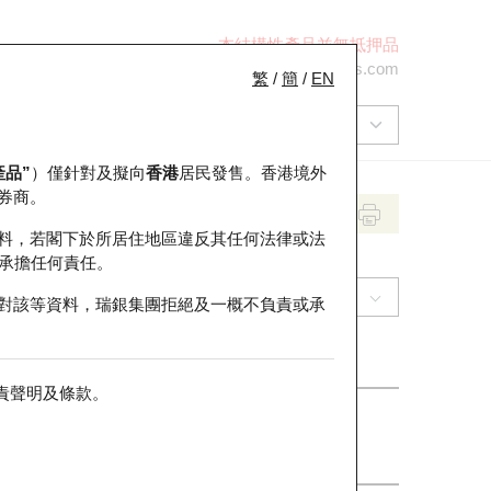
本結構性產品並無抵押品
+852 2971 6668
ol-hkwarrants@ubs.com
繁
/
簡
/
EN
產品”
）僅針對及擬向
香港
居民發售。香港境外
券商。
料，若閣下於所居住地區違反其任何法律或法
承擔任何責任。
(1898) 中煤能源
對該等資料，瑞銀集團拒絕及一概不負責或承
責聲明及條款
。
收市價
10.75