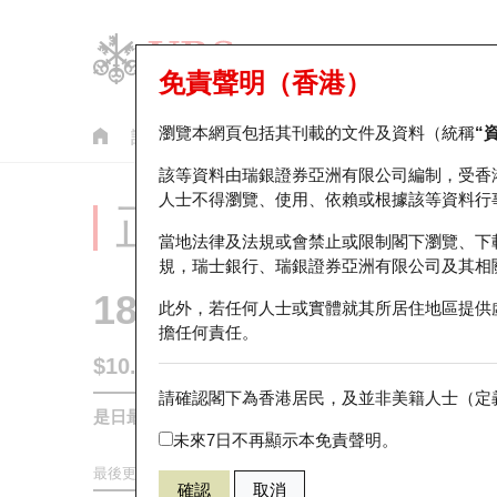
免責聲明（香港）
瀏覽本網頁包括其刊載的文件及資料（統稱
“
認股證
牛熊證
美股指數產品
輪證市場統計
該等資料由瑞銀證券亞洲有限公司編制，受香
人士不得瀏覽、使用、依賴或根據該等資料行
正股分析儀
當地法律及法規或會禁止或限制閣下瀏覽、下
規，瑞士銀行、瑞銀證券亞洲有限公司及其相
1898
中煤能源
此外，若任何人士或實體就其所居住地區提供
擔任何責任。
$10.74
0.01
(-0.09%)
請確認閣下為香港居民，及並非美籍人士（定義
是日最高/最低價
10.89
/
10.6
未來7日不再顯示本免責聲明。
最後更新時間:
2026-08-07 16:35 (15分鐘延遲)
確認
取消