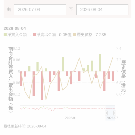
由
至
2026-08-04
淨買入金額
-
淨賣出金額
0.05億
歷史價格
7.235
0.12
7.4
南
向
合
0.06
7.2
計
歷
淨
史
0
7
買
價
入
格
/
︵
-0.06
6.8
賣
港
出
元
金
-0.12
6.6
︶
額
︵
億
︶
2026/01
2026/07
最後更新時間:
2026-08-04