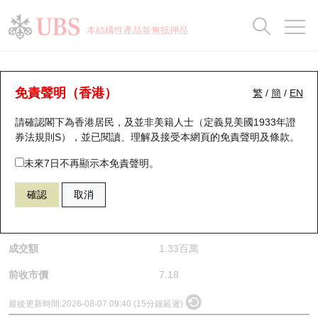
正股資料及市場統計
認股證分析儀
牛熊證分析儀
輪證市場統計
港股通資金流
瑞銀輪證教室
認股證
牛熊證
本結構性產品並無抵押品
認股證搜尋
表現
圖搜牛熊
表現
十大成交
港股通資金流
十大成交
瑞銀輪證教室
正股分析儀
瑞銀認股證一覽
街貨統計
街貨統計
十大升幅/跌幅
正股分析儀
持股比重
每月輪證大市專題
牛熊全景快搜
免責聲明（香港）
繁
/
簡
/
EN
請確認閣下為香港居民，及並非美籍人士（定義見美國1933年證
新發行瑞銀認股證
比較
牛熊證搜尋
比較
十大認股證成交分佈
二十大活躍股份
顯示所有持股比重
輪證專欄
(1478) 丘鈦科技
券法規則S），並已閱讀、理解及接受本網頁的
免責聲明及條款
。
1478
丘鈦科技
即將到期認股證
牛熊證街貨分佈圖
十天股證佔大市成交
恒指成份股
講座及教育短片
未來7日不再顯示本免責聲明。
$7.08
0.1
(-1.39%)
確認
取消
認股證到期結算價查詢
正股牛熊證列表
資金流
國指成份股
認股證投資者教育
是日最高/最低價
7.19
/
7.045
認股證分析儀
新發行瑞銀牛熊證
街貨統計
科指成份股
牛熊證投資者教育
成交額
1.33百萬
認股證速算機
已收回牛熊證剩餘價值
三十大平均引伸波幅
相關資產沽空
認股證牛熊證常問問題
前收市價
7.18
引伸波幅比較圖
即將到期牛熊證
業績及經濟日曆
最後更新時間:
2026-08-07 09:40 (15分鐘延遲)