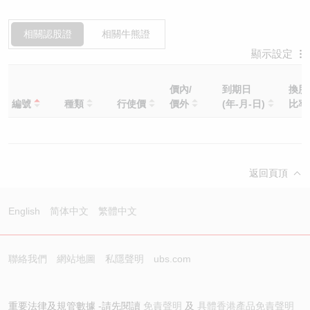
相關認股證
相關牛熊證
顯示設定
價內/
到期日
換股
編號
種類
行使價
價外
(年-月-日)
比
返回頁頂
English
简体中文
繁體中文
聯絡我們
網站地圖
私隱聲明
ubs.com
重要法律及規管數據 -請先閱讀
免責聲明
及
具體香港產品免責聲明