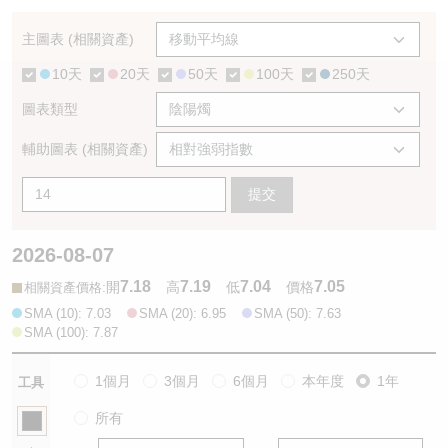
認股證/牛熊證日誌
牛熊證到期結算價查詢
中資ETFs溢價比較
主圖表 (相關資產)
10天
20天
50天
100天
250天
認股證文件及公告
牛熊證分析儀
AH 股價對照
圖表類型
認股證文件及公告 (瑞信)
牛熊證速算機
即市板塊表現
輔助圖表 (相關資產)
牛熊證文件及公告
ADR
提交
牛熊證文件及公告 (瑞信)
收市競價變化
2026-08-07
7.18
7.19
7.04
7.05
:
開
高
低
價格
相關資產價格
SMA (10): 7.03
SMA (20): 6.95
SMA (50): 7.63
SMA (100): 7.87
1個月
3個月
6個月
本年度
1年
工具
所有