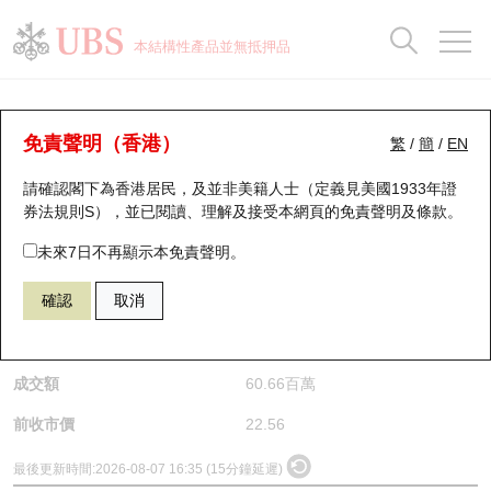
正股資料及市場統計
認股證分析儀
牛熊證分析儀
輪證市場統計
港股通資金流
瑞銀輪證教室
認股證
牛熊證
本結構性產品並無抵押品
認股證搜尋
表現
圖搜牛熊
表現
十大成交
港股通資金流
十大成交
瑞銀輪證教室
正股分析儀
瑞銀認股證一覽
街貨統計
街貨統計
十大升幅/跌幅
正股分析儀
持股比重
每月輪證大市專題
牛熊全景快搜
免責聲明（香港）
繁
/
簡
/
EN
請確認閣下為香港居民，及並非美籍人士（定義見美國1933年證
新發行瑞銀認股證
比較
牛熊證搜尋
比較
十大認股證成交分佈
二十大活躍股份
顯示所有持股比重
輪證專欄
(1415) 高偉電子
券法規則S），並已閱讀、理解及接受本網頁的
免責聲明及條款
。
1415
高偉電子
即將到期認股證
牛熊證街貨分佈圖
十天股證佔大市成交
恒指成份股
講座及教育短片
未來7日不再顯示本免責聲明。
$22.52
0.04
(-0.18%)
確認
取消
認股證到期結算價查詢
正股牛熊證列表
資金流
國指成份股
認股證投資者教育
是日最高/最低價
22.72
/
21.7
認股證分析儀
新發行瑞銀牛熊證
街貨統計
科指成份股
牛熊證投資者教育
成交額
60.66百萬
認股證速算機
已收回牛熊證剩餘價值
三十大平均引伸波幅
相關資產沽空
認股證牛熊證常問問題
前收市價
22.56
引伸波幅比較圖
即將到期牛熊證
業績及經濟日曆
最後更新時間:
2026-08-07 16:35 (15分鐘延遲)