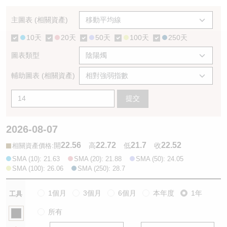
認股證/牛熊證日誌
牛熊證到期結算價查詢
中資ETFs溢價比較
主圖表 (相關資產)
10天
20天
50天
100天
250天
認股證文件及公告
牛熊證分析儀
AH 股價對照
圖表類型
認股證文件及公告 (瑞信)
牛熊證速算機
即市板塊表現
輔助圖表 (相關資產)
牛熊證文件及公告
ADR
提交
牛熊證文件及公告 (瑞信)
收市競價變化
2026-08-07
22.56
22.72
21.7
22.52
:
開
高
低
收
相關資產價格
SMA (10): 21.63
SMA (20): 21.88
SMA (50): 24.05
SMA (100): 26.06
SMA (250): 28.7
1個月
3個月
6個月
本年度
1年
工具
所有