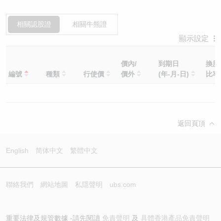
相關認股證
相關牛熊證
顯示設定
價內/
到期日
換股
編號
種類
行使價
價外
(年-月-日)
比
返回頁頂
English
简体中文
繁體中文
聯絡我們
網站地圖
私隱聲明
ubs.com
重要法律及規管數據 -請先閱讀
免責聲明
及
具體香港產品免責聲明