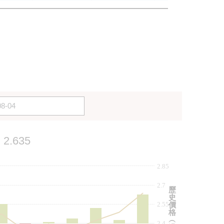
2.635
2.85
2.7
歷
史
2.55
價
格
︵
2.4