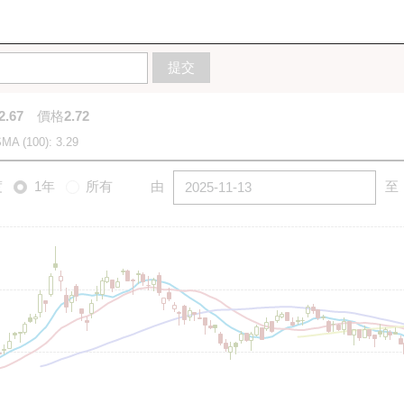
10天
20天
50天
100天
250天
圖
提交
2.67
價格
2.72
MA (100): 3.29
度
1年
所有
由
至