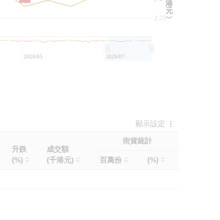
港
元
2.25
︶
2026/05
2026/07
顯示設定
街貨統計
升跌
成交額
(%)
(千港元)
百萬份
(%)