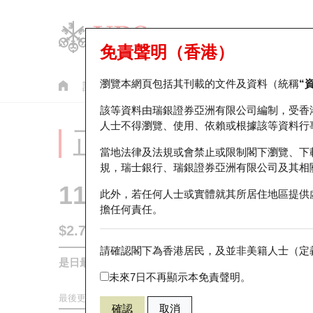
免責聲明（香港）
瀏覽本網頁包括其刊載的文件及資料（統稱
“
認股證
牛熊證
美股指數產品
輪證市場統計
該等資料由瑞銀證券亞洲有限公司編制，受香
人士不得瀏覽、使用、依賴或根據該等資料行
正股分析儀
當地法律及法規或會禁止或限制閣下瀏覽、下
規，瑞士銀行、瑞銀證券亞洲有限公司及其相
1164
中廣核礦業
此外，若任何人士或實體就其所居住地區提供
擔任何責任。
$2.725
0.09
(+3.42%)
請確認閣下為香港居民，及並非美籍人士（定義
是日最高/最低價
2.75
/
2.665
未來7日不再顯示本免責聲明。
最後更新時間:
2026-08-07 12:00 (15分鐘延遲)
確認
取消