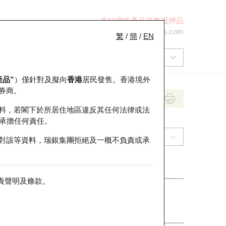
本結構性產品並無抵押品
+852 2971 6668
ol-hkwarrants@ubs.com
繁
/
簡
/
EN
產品”
）僅針對及擬向
香港
居民發售。香港境外
券商。
料，若閣下於所居住地區違反其任何法律或法
承擔任何責任。
(1164) 中廣核礦業
對該等資料，瑞銀集團拒絕及一概不負責或承
責聲明及條款
。
收市價
2.635