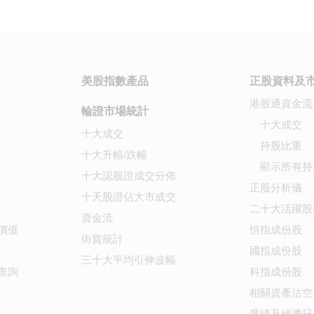
美股指數產品
正股資料及
港股通資金流
輪證市場統計
十大成交
十大成交
持股比重
十大升幅/跌幅
顯示所有持
十大認股證成交分佈
正股分析儀
十天股證佔大市成交
二十大活躍股
資金流
價值
恒指成份股
街貨統計
國指成份股
三十大平均引伸波幅
查詢
科指成份股
相關資產沽空
業績及經濟日