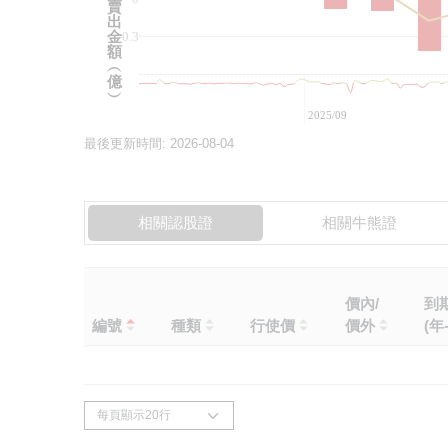
賣
出
金
-0.3
額
︵
億
︶
2025/09
最後更新時間:
2026-08-04
相關認股證
相關牛熊證
價內/
到
編號
種類
行使價
價外
(年