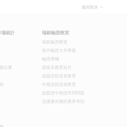
返回頁頂
市場統計
瑞銀輪證教室
瑞銀輪證教室
每月輪證大市專題
輪證專欄
股比重
講座及教育短片
認股證投資者教育
份
牛熊證投資者教育
認股證牛熊證常問問題
流通量供應的業界準則
曆