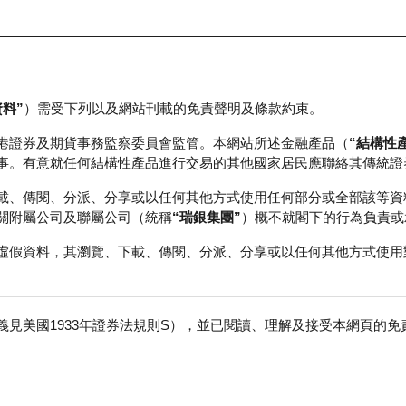
資料”
）需受下列以及網站刊載的免責聲明及條款約束。
正股資料及市場統計
瑞銀輪證教室
港證券及期貨事務監察委員會監管。本網站所述金融產品（
“結構性
事。有意就任何結構性產品進行交易的其他國家居民應聯絡其傳統證
載、傳閱、分派、分享或以任何其他方式使用任何部分或全部該等資
關附屬公司及聯屬公司（統稱
“瑞銀集團”
）概不就閣下的行為負責或
虛假資料，其瀏覽、下載、傳閱、分派、分享或以任何其他方式使用
見美國1933年證券法規則S），並已閱讀、理解及接受本網頁的
免
成交額
53.45百萬
前