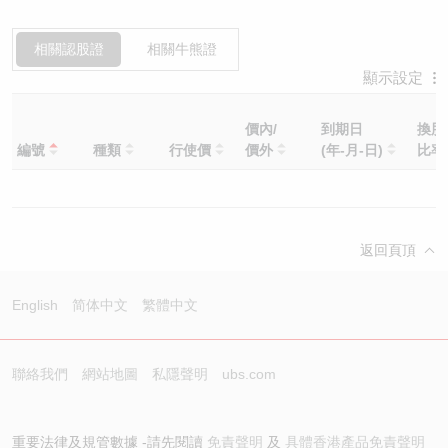
相關認股證
相關牛熊證
顯示設定
價內/
到期日
換股
編號
種類
行使價
價外
(年-月-日)
比
返回頁頂
English
简体中文
繁體中文
聯絡我們
網站地圖
私隱聲明
ubs.com
重要法律及規管數據 -請先閱讀
免責聲明
及
具體香港產品免責聲明