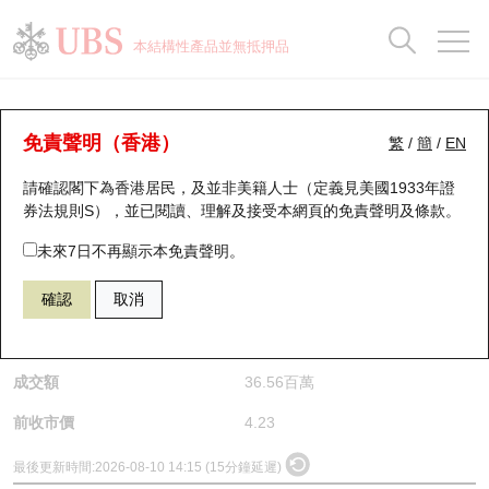
正股資料及市場統計
認股證分析儀
牛熊證分析儀
輪證市場統計
港股通資金流
瑞銀輪證教室
認股證
牛熊證
本結構性產品並無抵押品
認股證搜尋
表現
圖搜牛熊
表現
十大成交
港股通資金流
十大成交
瑞銀輪證教室
正股分析儀
瑞銀認股證一覽
街貨統計
街貨統計
十大升幅/跌幅
正股分析儀
持股比重
每月輪證大市專題
牛熊全景快搜
免責聲明（香港）
繁
/
簡
/
EN
請確認閣下為香港居民，及並非美籍人士（定義見美國1933年證
新發行瑞銀認股證
比較
牛熊證搜尋
比較
十大認股證成交分佈
二十大活躍股份
顯示所有持股比重
輪證專欄
(0753) 中國國航
券法規則S），並已閱讀、理解及接受本網頁的
免責聲明及條款
。
0753
中國國航
即將到期認股證
牛熊證街貨分佈圖
十天股證佔大市成交
恒指成份股
講座及教育短片
未來7日不再顯示本免責聲明。
$4.275
0.045
(+1.06%)
確認
取消
認股證到期結算價查詢
正股牛熊證列表
資金流
國指成份股
認股證投資者教育
是日最高/最低價
4.28
/
4.21
認股證分析儀
新發行瑞銀牛熊證
街貨統計
科指成份股
牛熊證投資者教育
成交額
36.56百萬
認股證速算機
已收回牛熊證剩餘價值
三十大平均引伸波幅
相關資產沽空
認股證牛熊證常問問題
前收市價
4.23
引伸波幅比較圖
即將到期牛熊證
業績及經濟日曆
最後更新時間:
2026-08-10 14:15 (15分鐘延遲)