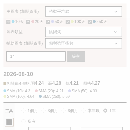
認股證/牛熊證日誌
牛熊證到期結算價查詢
中資ETFs溢價比較
主圖表 (相關資產)
10天
20天
50天
100天
250天
認股證文件及公告
牛熊證分析儀
AH 股價對照
圖表類型
認股證文件及公告 (瑞信)
牛熊證速算機
即市板塊表現
輔助圖表 (相關資產)
牛熊證文件及公告
ADR
提交
牛熊證文件及公告 (瑞信)
收市競價變化
2026-08-10
4.24
4.28
4.21
4.27
:
開
高
低
價格
相關資產價格
SMA (10): 4.3
SMA (20): 4.21
SMA (50): 4.33
SMA (100): 4.64
SMA (250): 5.59
1個月
3個月
6個月
本年度
1年
工具
所有