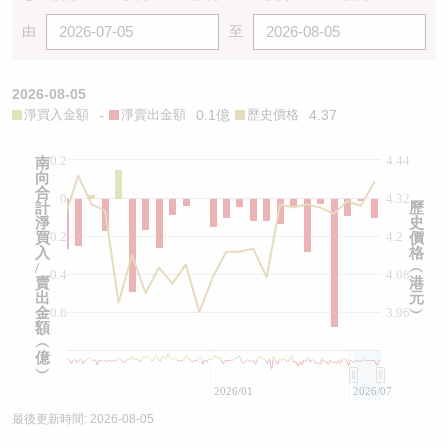
由
至
2026-08-05
淨買入金額
-
淨賣出金額
0.1億
歷史價格
4.37
0.2
4.44
南
向
合
0
4.32
計
歷
淨
史
-0.2
4.2
買
價
入
格
/
︵
-0.4
4.08
賣
港
出
元
金
-0.6
3.96
︶
額
︵
億
︶
2026/01
2026/07
最後更新時間:
2026-08-05