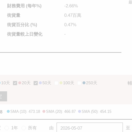
最
財務費用
(每年%)
-2.66%
街貨量
0.47百萬
街貨百分比
(%)
0.47%
街貨量較
上日變化
-
10天
20天
50天
100天
250天
輔
定
.8
SMA (10): 473.18
SMA (20): 466.87
SMA (50): 454.15
度
1年
所有
由
至