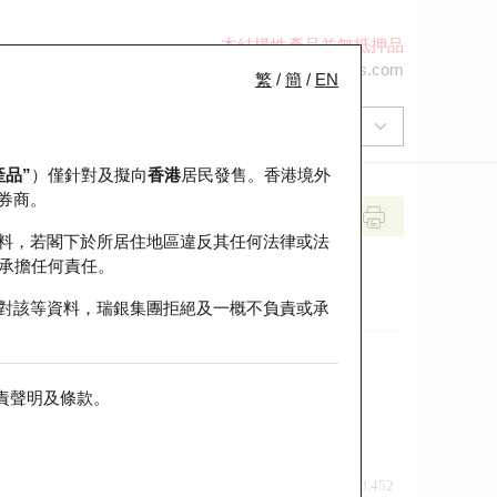
本結構性產品並無抵押品
+852 2971 6668
ol-hkwarrants@ubs.com
繁
/
簡
/
EN
產品”
）僅針對及擬向
香港
居民發售。香港境外
券商。
料，若閣下於所居住地區違反其任何法律或法
承擔任何責任。
對該等資料，瑞銀集團拒絕及一概不負責或承
責聲明及條款
。
前收市價
即市走勢
0.452