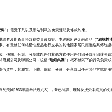
資料”
）需受下列以及網站刊載的免責聲明及條款約束。
正股資料及市場統計
瑞銀輪證教室
港證券及期貨事務監察委員會監管。本網站所述金融產品（
“結構性
事。有意就任何結構性產品進行交易的其他國家居民應聯絡其傳統證
載、傳閱、分派、分享或以任何其他方式使用任何部分或全部該等資
關附屬公司及聯屬公司（統稱
“瑞銀集團”
）概不就閣下的行為負責或
虛假資料，其瀏覽、下載、傳閱、分派、分享或以任何其他方式使用
見美國1933年證券法規則S），並已閱讀、理解及接受本網頁的
股
免