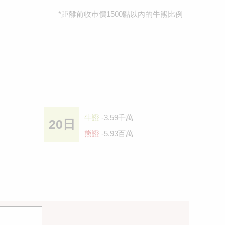
*距離前收巿價1500點以內的牛熊比例
牛證
-3.59千萬
20日
熊證
-5.93百萬