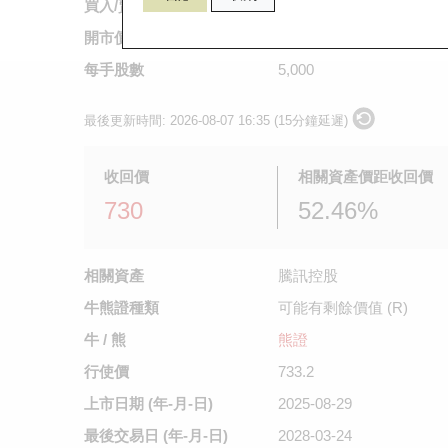
買入/賣出價
0.445
/
0.45
開市價
不適用
每手股數
5,000
最後更新時間:
2026-08-07 16:35 (15分鐘延遲)
收回價
相關資產價距收回價
730
52.46%
相關資產
騰訊控股
牛熊證種類
可能有剩餘價值 (R)
牛 / 熊
熊證
行使價
733.2
上市日期
(年-月-日)
2025-08-29
最後交易日
(年-月-日)
2028-03-24