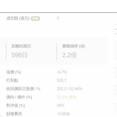
是日最高/最低價
不適用
/
不適用
即時
前收市價
0.445
成交額 (港元)
0
即時
距離到期日
實際槓桿 (倍)
598日
2.2倍
溢價 (%)
-6.7%
打和點
510.7
收回價距
正股價 / %
251.2 / 52.46%
價內 / 價外 (%)
53.1% 價內
對沖值 (%)
94%
財務費用
-0.0638