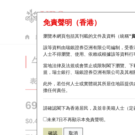
免責聲明（香港）
瀏覽本網頁包括其刊載的文件及資料（統稱
“
認股證
牛熊證
美股指數產品
輪證市場統計
該等資料由瑞銀證券亞洲有限公司編制，受香
人士不得瀏覽、使用、依賴或根據該等資料行
牛熊證分析儀
當地法律及法規或會禁止或限制閣下瀏覽、下
規，瑞士銀行、瑞銀證券亞洲有限公司及其相
表現
街貨統計
比較
此外，若任何人士或實體就其所居住地區提供
擔任何責任。
69824 瑞銀
熊證
請確認閣下為香港居民，及並非美籍人士（定義
0700 騰訊控
未來7日不再顯示本免責聲明。
$0.445
即時
確認
取消