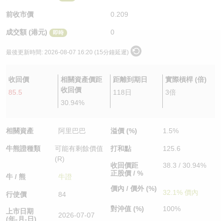
認股證/牛熊證日誌
牛熊證到期結算價查詢
中資ETFs溢價比較
前收市價
0.209
成交額 (港元)
0
即時
認股證文件及公告
牛熊證分析儀
AH 股價對照
最後更新時間:
2026-08-07 16:20 (15分鐘延遲)
認股證文件及公告 (瑞信)
牛熊證速算機
即市板塊表現
收回價
相關資產價距
距離到期日
實際槓桿 (倍)
牛熊證文件及公告
ADR
收回價
85.5
118日
3倍
30.94%
牛熊證文件及公告 (瑞信)
收市競價變化
相關資產
阿里巴巴
溢價 (%)
1.5%
牛熊證種類
可能有剩餘價值
打和點
125.6
(R)
收回價距
38.3 / 30.94%
正股價 / %
牛 / 熊
牛證
價內 / 價外 (%)
32.1% 價內
行使價
84
對沖值 (%)
100%
上市日期
2026-07-07
(年-月-日)