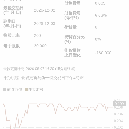
財務費用
0.009
最後交易日
2026-12-02
(年-月-日)
財務費用
6.63%
(每年%)
到期日
2026-12-03
(年-月-日)
街貨量
0
換股比率
200
街貨百分比
0%
(%)
每手股數
20,000
街貨量較
-180,000
上日變化
最後更新時間: 2026-08-07 16:20 (15分鐘延遲)
*
街貨統計最後更新為前一個交易日下午4時正
前收市價
即市走勢
0.21
0.209
0.208
0.206
0.204
0.202