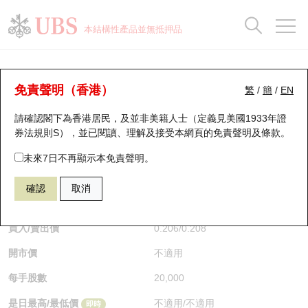
正股資料及市場統計
認股證分析儀
牛熊證分析儀
輪證市場統計
港股通資金流
瑞銀輪證教室
認股證
牛熊證
本結構性產品並無抵押品
認股證搜尋
表現
圖搜牛熊
表現
十大成交
港股通資金流
十大成交
瑞銀輪證教室
牛熊證分析儀
瑞銀認股證一覽
街貨統計
街貨統計
十大升幅/跌幅
正股分析儀
持股比重
每月輪證大市專題
牛熊全景快搜
免責聲明（香港）
繁
/
簡
/
EN
表現
街貨統計
比較
請確認閣下為香港居民，及並非美籍人士（定義見美國1933年證
新發行瑞銀認股證
比較
牛熊證搜尋
比較
十大認股證成交分佈
二十大活躍股份
顯示所有持股比重
輪證專欄
券法規則S），並已閱讀、理解及接受本網頁的
免責聲明及條款
。
即將到期認股證
牛熊證街貨分佈圖
十天股證佔大市成交
恒指成份股
講座及教育短片
69671 瑞銀
牛證
未來7日不再顯示本免責聲明。
9988 阿里巴巴
確認
取消
認股證到期結算價查詢
正股牛熊證列表
資金流
國指成份股
認股證投資者教育
$0.208
0.001
(-0.48%)
即時
認股證分析儀
新發行瑞銀牛熊證
街貨統計
科指成份股
牛熊證投資者教育
買入/賣出價
0.206
/
0.208
開市價
不適用
認股證速算機
已收回牛熊證剩餘價值
三十大平均引伸波幅
相關資產沽空
認股證牛熊證常問問題
每手股數
20,000
引伸波幅比較圖
即將到期牛熊證
業績及經濟日曆
是日最高/最低價
不適用
/
不適用
即時