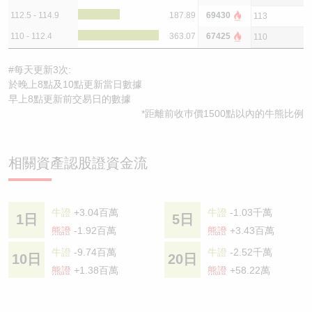
112.5 - 114.9
187.89
69430
113
110 - 112.4
363.07
67425
110
#每天更新3次:
於晚上8點及10點更新當日數據
早上8點更新前交易日的數據
*距離前收巿價1500點以內的牛熊比例
相關資產認股證資金流
牛證
+3.04百萬
牛證
-1.03千萬
1日
5日
熊證
-1.92百萬
熊證
+3.43百萬
牛證
-9.74百萬
牛證
-2.52千萬
10日
20日
熊證
+1.38百萬
熊證
+58.22萬