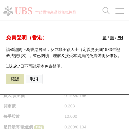
正股資料及市場統計
認股證分析儀
牛熊證分析儀
輪證市場統計
港股通資金流
瑞銀輪證教室
認股證
牛熊證
本結構性產品並無抵押品
認股證搜尋
表現
圖搜牛熊
表現
十大成交
港股通資金流
十大成交
瑞銀輪證教室
牛熊證分析儀
瑞銀認股證一覽
街貨統計
街貨統計
十大升幅/跌幅
正股分析儀
持股比重
每月輪證大市專題
牛熊全景快搜
免責聲明（香港）
繁
/
簡
/
EN
表現
街貨統計
比較
請確認閣下為香港居民，及並非美籍人士（定義見美國1933年證
新發行瑞銀認股證
比較
牛熊證搜尋
比較
十大認股證成交分佈
二十大活躍股份
顯示所有持股比重
輪證專欄
券法規則S），並已閱讀、理解及接受本網頁的
免責聲明及條款
。
即將到期認股證
牛熊證街貨分佈圖
十天股證佔大市成交
恒指成份股
講座及教育短片
69096 瑞銀
熊證
未來7日不再顯示本免責聲明。
9988 阿里巴巴
確認
取消
認股證到期結算價查詢
正股牛熊證列表
資金流
國指成份股
認股證投資者教育
$0.194
0.003
(+1.57%)
即時
認股證分析儀
新發行瑞銀牛熊證
街貨統計
科指成份股
牛熊證投資者教育
買入/賣出價
0.193
/
0.196
開市價
0.203
認股證速算機
已收回牛熊證剩餘價值
三十大平均引伸波幅
相關資產沽空
認股證牛熊證常問問題
每手股數
10,000
引伸波幅比較圖
即將到期牛熊證
業績及經濟日曆
是日最高/最低價
0.209
/
0.194
即時