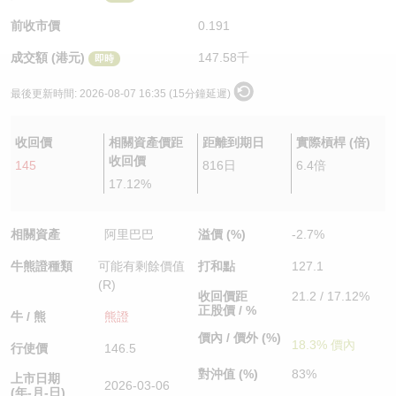
認股證/牛熊證日誌
牛熊證到期結算價查詢
中資ETFs溢價比較
前收市價
0.191
成交額 (港元)
147.58千
即時
認股證文件及公告
牛熊證分析儀
AH 股價對照
最後更新時間:
2026-08-07 16:35 (15分鐘延遲)
認股證文件及公告 (瑞信)
牛熊證速算機
即市板塊表現
收回價
相關資產價距
距離到期日
實際槓桿 (倍)
牛熊證文件及公告
ADR
收回價
145
816日
6.4倍
17.12%
牛熊證文件及公告 (瑞信)
收市競價變化
相關資產
阿里巴巴
溢價 (%)
-2.7%
牛熊證種類
可能有剩餘價值
打和點
127.1
(R)
收回價距
21.2 / 17.12%
正股價 / %
牛 / 熊
熊證
價內 / 價外 (%)
18.3% 價內
行使價
146.5
對沖值 (%)
83%
上市日期
2026-03-06
(年-月-日)