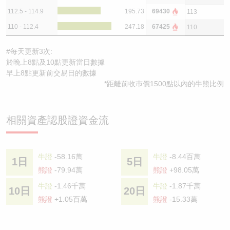
112.5 - 114.9
195.73
69430
113
110 - 112.4
247.18
67425
110
#每天更新3次:
於晚上8點及10點更新當日數據
早上8點更新前交易日的數據
*距離前收巿價1500點以內的牛熊比例
相關資產認股證資金流
牛證
-58.16萬
牛證
-8.44百萬
1日
5日
熊證
-79.94萬
熊證
+98.05萬
牛證
-1.46千萬
牛證
-1.87千萬
10日
20日
熊證
+1.05百萬
熊證
-15.33萬