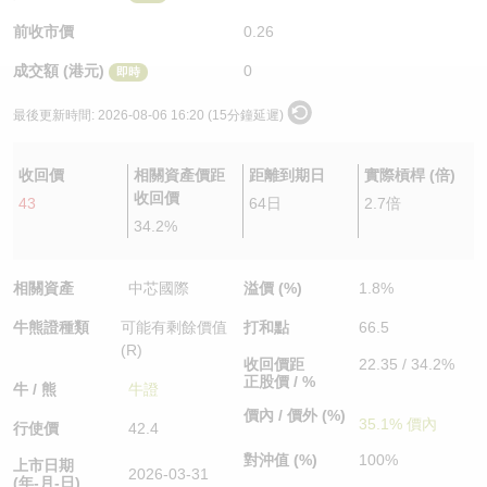
認股證/牛熊證日誌
牛熊證到期結算價查詢
中資ETFs溢價比較
前收市價
0.26
成交額 (港元)
0
即時
認股證文件及公告
牛熊證分析儀
AH 股價對照
最後更新時間:
2026-08-06 16:20 (15分鐘延遲)
認股證文件及公告 (瑞信)
牛熊證速算機
即市板塊表現
收回價
相關資產價距
距離到期日
實際槓桿 (倍)
牛熊證文件及公告
ADR
收回價
43
64日
2.7倍
34.2%
牛熊證文件及公告 (瑞信)
收市競價變化
相關資產
中芯國際
溢價 (%)
1.8%
牛熊證種類
可能有剩餘價值
打和點
66.5
(R)
收回價距
22.35 / 34.2%
正股價 / %
牛 / 熊
牛證
價內 / 價外 (%)
35.1% 價內
行使價
42.4
對沖值 (%)
100%
上市日期
2026-03-31
(年-月-日)