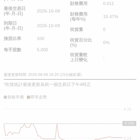
財務費用
0.011
最後交易日
2026-10-08
(年-月-日)
財務費用
15.47%
(每年%)
到期日
2026-10-09
(年-月-日)
街貨量
0
換股比率
100
街貨百分比
0%
(%)
每手股數
5,000
街貨量較
-
上日變化
最後更新時間: 2026-08-06 16:20 (15分鐘延遲)
*
街貨統計最後更新為前一個交易日下午4時正
前收市價
即市走勢
0.28
0.260
0.26
0.24