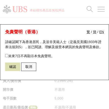
正股資料及市場統計
認股證分析儀
牛熊證分析儀
輪證市場統計
港股通資金流
瑞銀輪證教室
認股證
牛熊證
本結構性產品並無抵押品
認股證搜尋
表現
圖搜牛熊
表現
十大成交
港股通資金流
十大成交
瑞銀輪證教室
牛熊證分析儀
瑞銀認股證一覽
街貨統計
街貨統計
十大升幅/跌幅
正股分析儀
持股比重
每月輪證大市專題
牛熊全景快搜
免責聲明（香港）
繁
/
簡
/
EN
表現
街貨統計
比較
請確認閣下為香港居民，及並非美籍人士（定義見美國1933年證
新發行瑞銀認股證
比較
牛熊證搜尋
比較
十大認股證成交分佈
二十大活躍股份
顯示所有持股比重
輪證專欄
券法規則S），並已閱讀、理解及接受本網頁的
免責聲明及條款
。
即將到期認股證
牛熊證街貨分佈圖
十天股證佔大市成交
恒指成份股
講座及教育短片
68654 瑞銀
牛證
未來7日不再顯示本免責聲明。
0981 中芯國際
確認
取消
認股證到期結算價查詢
正股牛熊證列表
資金流
國指成份股
認股證投資者教育
$0.241
0.019
(-7.31%)
即時
認股證分析儀
新發行瑞銀牛熊證
街貨統計
科指成份股
牛熊證投資者教育
買入/賣出價
0.239
/
0.241
開市價
不適用
認股證速算機
已收回牛熊證剩餘價值
三十大平均引伸波幅
相關資產沽空
認股證牛熊證常問問題
每手股數
5,000
引伸波幅比較圖
即將到期牛熊證
業績及經濟日曆
是日最高/最低價
不適用
/
不適用
即時