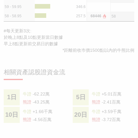
59 - 59.95
346.6
58 - 58.95
257.5
68446
58
#每天更新3次:
於晚上8點及10點更新當日數據
早上8點更新前交易日的數據
*距離前收巿價1500點以內的牛熊比例
相關資產認股證資金流
牛證
-62.22萬
牛證
+5.01百萬
1日
5日
熊證
-43.25萬
熊證
-2.41百萬
牛證
+1.66千萬
牛證
+3.59千萬
10日
20日
熊證
-4.56百萬
熊證
-3.72百萬