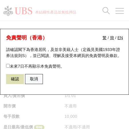
正股資料及市場統計
認股證分析儀
牛熊證分析儀
輪證市場統計
港股通資金流
瑞銀輪證教室
認股證
牛熊證
本結構性產品並無抵押品
認股證搜尋
表現
圖搜牛熊
表現
十大成交
港股通資金流
十大成交
瑞銀輪證教室
牛熊證分析儀
瑞銀認股證一覽
街貨統計
街貨統計
十大升幅/跌幅
正股分析儀
持股比重
每月輪證大市專題
牛熊全景快搜
免責聲明（香港）
繁
/
簡
/
EN
表現
街貨統計
比較
請確認閣下為香港居民，及並非美籍人士（定義見美國1933年證
新發行瑞銀認股證
比較
牛熊證搜尋
比較
十大認股證成交分佈
二十大活躍股份
顯示所有持股比重
輪證專欄
券法規則S），並已閱讀、理解及接受本網頁的
免責聲明及條款
。
即將到期認股證
牛熊證街貨分佈圖
十天股證佔大市成交
恒指成份股
講座及教育短片
66912 瑞銀
牛證
未來7日不再顯示本免責聲明。
HSI 恒生指數
確認
取消
認股證到期結算價查詢
正股牛熊證列表
資金流
國指成份股
認股證投資者教育
$1
即時
認股證分析儀
新發行瑞銀牛熊證
街貨統計
科指成份股
牛熊證投資者教育
買入/賣出價
1
/
1.01
開市價
不適用
認股證速算機
已收回牛熊證剩餘價值
三十大平均引伸波幅
相關資產沽空
認股證牛熊證常問問題
每手股數
10,000
引伸波幅比較圖
即將到期牛熊證
業績及經濟日曆
是日最高/最低價
不適用
/
不適用
即時