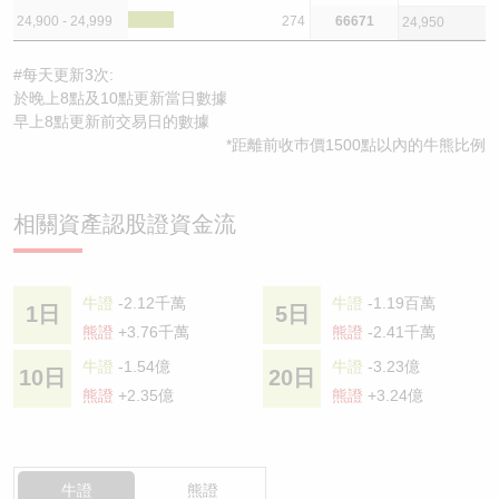
24,900 - 24,999
274
66671
24,950
#每天更新3次:
於晚上8點及10點更新當日數據
早上8點更新前交易日的數據
*距離前收巿價1500點以內的牛熊比例
相關資產認股證資金流
牛證
-2.12千萬
牛證
-1.19百萬
1日
5日
熊證
+3.76千萬
熊證
-2.41千萬
牛證
-1.54億
牛證
-3.23億
10日
20日
熊證
+2.35億
熊證
+3.24億
牛證
熊證