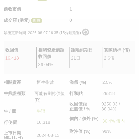
認股證/牛熊證日誌
牛熊證到期結算價查詢
中資ETFs溢價比較
前收市價
1
成交額 (港元)
0
即時
認股證文件及公告
牛熊證分析儀
AH 股價對照
最後更新時間:
2026-08-07 16:35 (15分鐘延遲)
認股證文件及公告 (瑞信)
牛熊證速算機
即市板塊表現
收回價
相關資產價距
距離到期日
實際槓桿 (倍)
牛熊證文件及公告
ADR
收回價
16,418
21日
2.6倍
36.04%
牛熊證文件及公告 (瑞信)
收市競價變化
相關資產
恒生指數
溢價 (%)
2.5%
牛熊證種類
可能有剩餘價值
打和點
26318
(R)
收回價距
9250.03 /
正股價 / %
36.04%
牛 / 熊
牛證
價內 / 價外 (%)
36.4% 價內
行使價
16,318
對沖值 (%)
99%
上市日期
2024-08-13
(年-月-日)