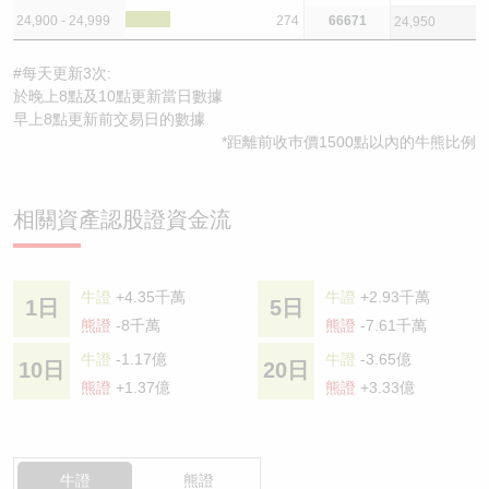
24,900 - 24,999
274
66671
24,950
#每天更新3次:
於晚上8點及10點更新當日數據
早上8點更新前交易日的數據
*距離前收巿價1500點以內的牛熊比例
相關資產認股證資金流
牛證
+4.35千萬
牛證
+2.93千萬
1日
5日
熊證
-8千萬
熊證
-7.61千萬
牛證
-1.17億
牛證
-3.65億
10日
20日
熊證
+1.37億
熊證
+3.33億
牛證
熊證