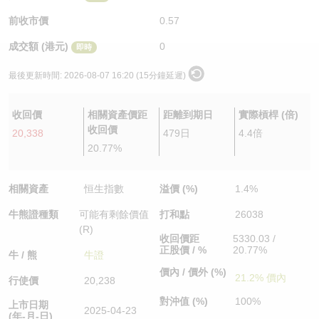
認股證/牛熊證日誌
牛熊證到期結算價查詢
中資ETFs溢價比較
前收市價
0.57
成交額 (港元)
0
即時
認股證文件及公告
牛熊證分析儀
AH 股價對照
最後更新時間:
2026-08-07 16:20 (15分鐘延遲)
認股證文件及公告 (瑞信)
牛熊證速算機
即市板塊表現
收回價
相關資產價距
距離到期日
實際槓桿 (倍)
牛熊證文件及公告
ADR
收回價
20,338
479日
4.4倍
20.77%
牛熊證文件及公告 (瑞信)
收市競價變化
相關資產
恒生指數
溢價 (%)
1.4%
牛熊證種類
可能有剩餘價值
打和點
26038
(R)
收回價距
5330.03 /
正股價 / %
20.77%
牛 / 熊
牛證
價內 / 價外 (%)
21.2% 價內
行使價
20,238
對沖值 (%)
100%
上市日期
2025-04-23
(年-月-日)