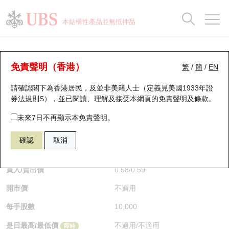
正股資料及市場統計
認股證分析儀
牛熊證分析儀
輪證市場統計
港股通資金流
瑞銀輪證教室
認股證
牛熊證
本結構性產品並無抵押品
認股證搜尋
表現
圖搜牛熊
表現
十大成交
港股通資金流
十大成交
瑞銀輪證教室
牛熊證分析儀
瑞銀認股證一覽
街貨統計
街貨統計
十大升幅/跌幅
正股分析儀
持股比重
每月輪證大市專題
牛熊全景快搜
免責聲明（香港）
繁
/
簡
/
EN
表現
街貨統計
比較
請確認閣下為香港居民，及並非美籍人士（定義見美國1933年證
新發行瑞銀認股證
比較
牛熊證搜尋
比較
十大認股證成交分佈
二十大活躍股份
顯示所有持股比重
輪證專欄
券法規則S），並已閱讀、理解及接受本網頁的
免責聲明及條款
。
即將到期認股證
牛熊證街貨分佈圖
十天股證佔大市成交
恒指成份股
講座及教育短片
66083 瑞銀
牛證
未來7日不再顯示本免責聲明。
HSI 恒生指數
確認
取消
認股證到期結算價查詢
正股牛熊證列表
資金流
國指成份股
認股證投資者教育
$0.58
0.01
(+1.75%)
即時
認股證分析儀
新發行瑞銀牛熊證
街貨統計
科指成份股
牛熊證投資者教育
買入/賣出價
0.58
/
0.59
開市價
不適用
認股證速算機
已收回牛熊證剩餘價值
三十大平均引伸波幅
相關資產沽空
認股證牛熊證常問問題
每手股數
10,000
引伸波幅比較圖
即將到期牛熊證
業績及經濟日曆
是日最高/最低價
不適用
/
不適用
即時