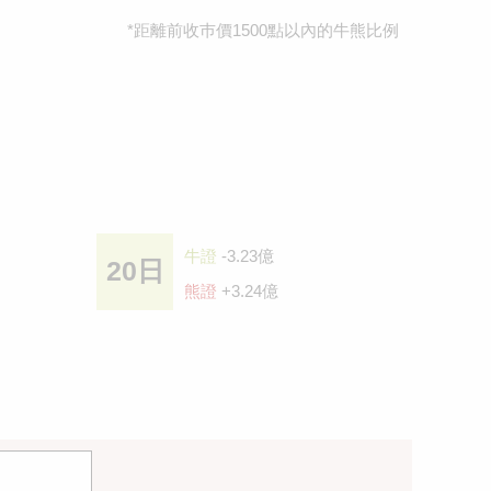
*距離前收巿價1500點以內的牛熊比例
牛證
-3.23億
20日
熊證
+3.24億