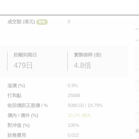
是日最高/最低價
不適用
/
不適用
即時
前收市價
0.53
成交額 (港元)
0
即時
距離到期日
實際槓桿 (倍)
479日
4.8倍
溢價 (%)
0.9%
打和點
25888
收回價距
正股價 / %
5080.03 / 19.79%
價內 / 價外 (%)
20.2% 價內
對沖值 (%)
100%
最
財務費用
0.022