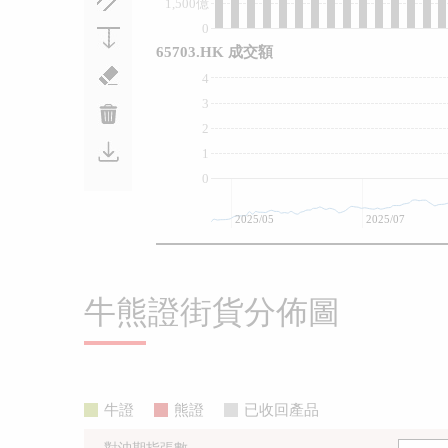
1,500億
0
65703.HK 成交額
4
3
2
1
0
2025/05
2025/07
牛熊證街貨分佈圖
牛證
熊證
已收回產品