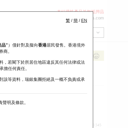
本結構性產品並無抵押品
+852 2971 6668
ol-hkwarrants@ubs.com
繁
/
簡
/
EN
產品”
）僅針對及擬向
香港
居民發售。香港境外
券商。
料，若閣下於所居住地區違反其任何法律或法
承擔任何責任。
對該等資料，瑞銀集團拒絕及一概不負責或承
責聲明及條款
。
前收市價
即市走勢
0.545