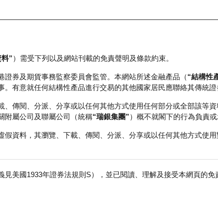
資料”
）需受下列以及網站刊載的免責聲明及條款約束。
正股資料及市場統計
瑞銀輪證教室
港證券及期貨事務監察委員會監管。本網站所述金融產品（
“結構性
事。有意就任何結構性產品進行交易的其他國家居民應聯絡其傳統證
載、傳閱、分派、分享或以任何其他方式使用任何部分或全部該等資
關附屬公司及聯屬公司（統稱
“瑞銀集團”
）概不就閣下的行為負責或
虛假資料，其瀏覽、下載、傳閱、分派、分享或以任何其他方式使用
見美國1933年證券法規則S），並已閱讀、理解及接受本網頁的
數
免