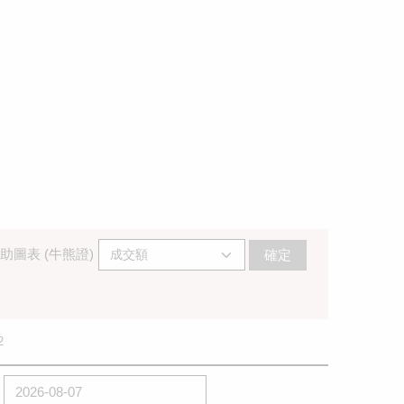
助圖表 (牛熊證)
確定
2