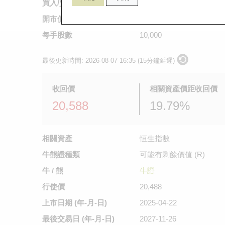
買入/賣出價
0.54
/
0.55
開市價
不適用
每手股數
10,000
最後更新時間:
2026-08-07 16:35 (15分鐘延遲)
收回價
相關資產價距收回價
20,588
19.79%
相關資產
恒生指數
牛熊證種類
可能有剩餘價值 (R)
牛 / 熊
牛證
行使價
20,488
上市日期
(年-月-日)
2025-04-22
最後交易日
(年-月-日)
2027-11-26