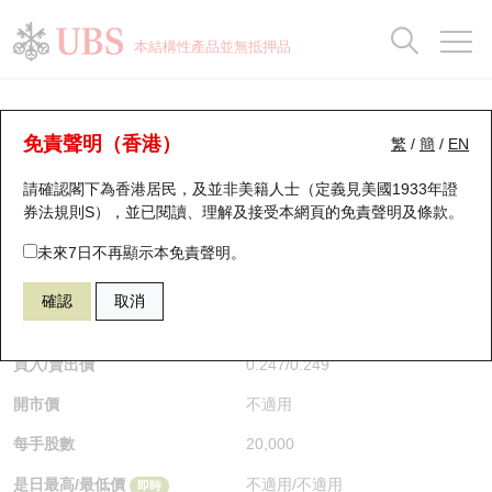
正股資料及市場統計
認股證分析儀
牛熊證分析儀
輪證市場統計
港股通資金流
瑞銀輪證教室
認股證
牛熊證
本結構性產品並無抵押品
認股證搜尋
表現
圖搜牛熊
表現
十大成交
港股通資金流
十大成交
瑞銀輪證教室
牛熊證分析儀
瑞銀認股證一覽
街貨統計
街貨統計
十大升幅/跌幅
正股分析儀
持股比重
每月輪證大市專題
牛熊全景快搜
免責聲明（香港）
繁
/
簡
/
EN
表現
街貨統計
比較
請確認閣下為香港居民，及並非美籍人士（定義見美國1933年證
新發行瑞銀認股證
比較
牛熊證搜尋
比較
十大認股證成交分佈
二十大活躍股份
顯示所有持股比重
輪證專欄
券法規則S），並已閱讀、理解及接受本網頁的
免責聲明及條款
。
即將到期認股證
牛熊證街貨分佈圖
十天股證佔大市成交
恒指成份股
講座及教育短片
65688 瑞銀
牛證
未來7日不再顯示本免責聲明。
1299 友邦保險
確認
取消
認股證到期結算價查詢
正股牛熊證列表
資金流
國指成份股
認股證投資者教育
$0.247
0.01
(+4.22%)
即時
認股證分析儀
新發行瑞銀牛熊證
街貨統計
科指成份股
牛熊證投資者教育
買入/賣出價
0.247
/
0.249
開市價
不適用
認股證速算機
已收回牛熊證剩餘價值
三十大平均引伸波幅
相關資產沽空
認股證牛熊證常問問題
每手股數
20,000
引伸波幅比較圖
即將到期牛熊證
業績及經濟日曆
是日最高/最低價
不適用
/
不適用
即時