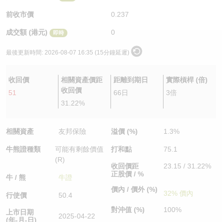
認股證/牛熊證日誌
牛熊證到期結算價查詢
中資ETFs溢價比較
前收市價
0.237
成交額 (港元)
0
即時
認股證文件及公告
牛熊證分析儀
AH 股價對照
最後更新時間:
2026-08-07 16:35 (15分鐘延遲)
認股證文件及公告 (瑞信)
牛熊證速算機
即市板塊表現
收回價
相關資產價距
距離到期日
實際槓桿 (倍)
牛熊證文件及公告
ADR
收回價
51
66日
3倍
31.22%
牛熊證文件及公告 (瑞信)
收市競價變化
相關資產
友邦保險
溢價 (%)
1.3%
牛熊證種類
可能有剩餘價值
打和點
75.1
(R)
收回價距
23.15 / 31.22%
正股價 / %
牛 / 熊
牛證
價內 / 價外 (%)
32% 價內
行使價
50.4
對沖值 (%)
100%
上市日期
2025-04-22
(年-月-日)