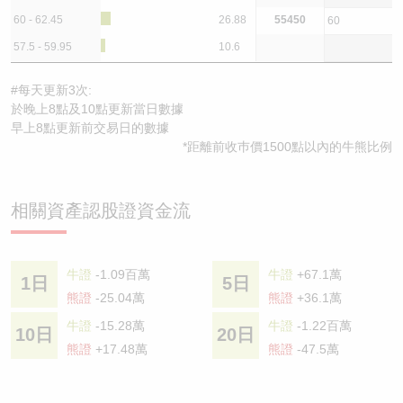
60 - 62.45
26.88
55450
60
57.5 - 59.95
10.6
#每天更新3次:
於晚上8點及10點更新當日數據
早上8點更新前交易日的數據
*距離前收巿價1500點以內的牛熊比例
相關資產認股證資金流
牛證
-1.09百萬
牛證
+67.1萬
1日
5日
熊證
-25.04萬
熊證
+36.1萬
牛證
-15.28萬
牛證
-1.22百萬
10日
20日
熊證
+17.48萬
熊證
-47.5萬