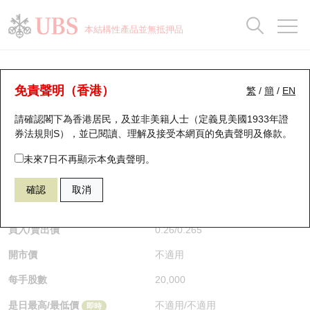
正股資料及市場統計
認股證分析儀
牛熊證分析儀
輪證市場統計
港股通資金流
瑞銀輪證教室
認股證
牛熊證
本結構性產品並無抵押品
認股證搜尋
表現
圖搜牛熊
表現
十大成交
港股通資金流
十大成交
瑞銀輪證教室
牛熊證分析儀
瑞銀認股證一覽
街貨統計
街貨統計
十大升幅/跌幅
正股分析儀
持股比重
每月輪證大市專題
牛熊全景快搜
免責聲明（香港）
繁
/
簡
/
EN
表現
街貨統計
比較
請確認閣下為香港居民，及並非美籍人士（定義見美國1933年證
新發行瑞銀認股證
比較
牛熊證搜尋
比較
十大認股證成交分佈
二十大活躍股份
顯示所有持股比重
輪證專欄
券法規則S），並已閱讀、理解及接受本網頁的
免責聲明及條款
。
即將到期認股證
牛熊證街貨分佈圖
十天股證佔大市成交
恒指成份股
講座及教育短片
64218 瑞銀
熊證
未來7日不再顯示本免責聲明。
1810 小米集團
確認
取消
認股證到期結算價查詢
正股牛熊證列表
資金流
國指成份股
認股證投資者教育
$0.26
0.005
(+1.96%)
即時
認股證分析儀
新發行瑞銀牛熊證
街貨統計
科指成份股
牛熊證投資者教育
買入/賣出價
0.26
/
0.265
開市價
不適用
認股證速算機
已收回牛熊證剩餘價值
三十大平均引伸波幅
相關資產沽空
認股證牛熊證常問問題
每手股數
20,000
引伸波幅比較圖
即將到期牛熊證
業績及經濟日曆
是日最高/最低價
不適用
/
不適用
即時