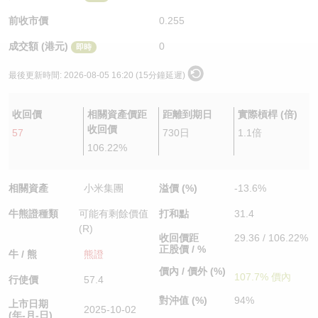
認股證/牛熊證日誌
牛熊證到期結算價查詢
中資ETFs溢價比較
前收市價
0.255
成交額 (港元)
0
即時
認股證文件及公告
牛熊證分析儀
AH 股價對照
最後更新時間:
2026-08-05 16:20 (15分鐘延遲)
認股證文件及公告 (瑞信)
牛熊證速算機
即市板塊表現
收回價
相關資產價距
距離到期日
實際槓桿 (倍)
牛熊證文件及公告
ADR
收回價
57
730日
1.1倍
106.22%
牛熊證文件及公告 (瑞信)
收市競價變化
相關資產
小米集團
溢價 (%)
-13.6%
牛熊證種類
可能有剩餘價值
打和點
31.4
(R)
收回價距
29.36 / 106.22%
正股價 / %
牛 / 熊
熊證
價內 / 價外 (%)
107.7% 價內
行使價
57.4
對沖值 (%)
94%
上市日期
2025-10-02
(年-月-日)