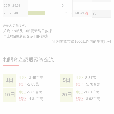
25.5 - 25.98
0
25 - 25.48
1021.6
60379
25
#每天更新3次:
於晚上8點及10點更新當日數據
早上8點更新前交易日的數據
*距離前收巿價1500點以內的牛熊比例
相關資產認股證資金流
牛證
+3.45百萬
牛證
-8.31萬
1日
5日
熊證
-2.03萬
熊證
+5.78百萬
牛證
-2.09百萬
牛證
-1.01千萬
10日
20日
熊證
+4.81百萬
熊證
+8.92百萬