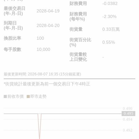
財務費用
-0.0382
最後交易日
2028-04-19
(年-月-日)
財務費用
-2.30%
(每年%)
到期日
2028-04-20
(年-月-日)
街貨量
0.33百萬
換股比率
100
街貨百分比
0.55%
(%)
每手股數
10,000
街貨量較
-
上日變化
最後更新時間: 2026-08-07 16:35 (15分鐘延遲)
*
街貨統計最後更新為前一個交易日下午4時正
前收市價
即市走勢
0.496
0.495
0.494
0.492