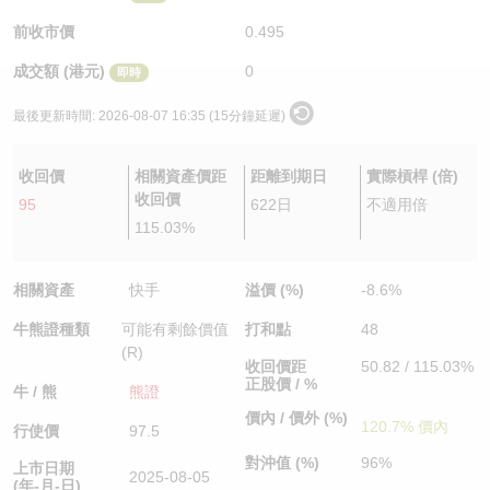
認股證/牛熊證日誌
牛熊證到期結算價查詢
中資ETFs溢價比較
前收市價
0.495
成交額 (港元)
0
即時
認股證文件及公告
牛熊證分析儀
AH 股價對照
最後更新時間:
2026-08-07 16:35 (15分鐘延遲)
認股證文件及公告 (瑞信)
牛熊證速算機
即市板塊表現
收回價
相關資產價距
距離到期日
實際槓桿 (倍)
牛熊證文件及公告
ADR
收回價
95
622日
不適用倍
115.03%
牛熊證文件及公告 (瑞信)
收市競價變化
相關資產
快手
溢價 (%)
-8.6%
牛熊證種類
可能有剩餘價值
打和點
48
(R)
收回價距
50.82 / 115.03%
正股價 / %
牛 / 熊
熊證
價內 / 價外 (%)
120.7% 價內
行使價
97.5
對沖值 (%)
96%
上市日期
2025-08-05
(年-月-日)