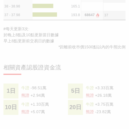
38 - 38.98
165.1
37 - 37.98
193.8
68647
37
#每天更新3次:
於晚上8點及10點更新當日數據
早上8點更新前交易日的數據
*距離前收巿價1500點以內的牛熊比例
相關資產認股證資金流
牛證
-98.51萬
牛證
+3.33百萬
1日
5日
熊證
+2.94萬
熊證
+26.18萬
牛證
+1.33百萬
牛證
+3.75百萬
10日
20日
熊證
+5.07萬
熊證
-23.82萬