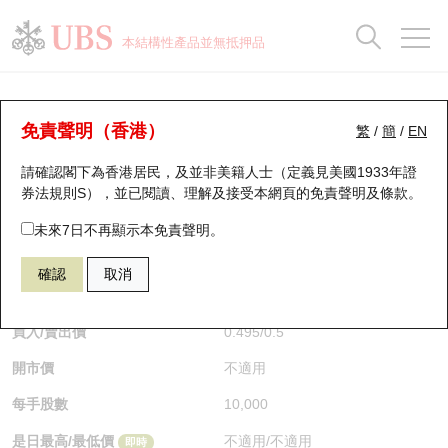
正股資料及市場統計
認股證分析儀
牛熊證分析儀
輪證市場統計
港股通資金流
瑞銀輪證教室
認股證
牛熊證
本結構性產品並無抵押品
認股證搜尋
表現
圖搜牛熊
表現
十大成交
港股通資金流
十大成交
瑞銀輪證教室
牛熊證分析儀
瑞銀認股證一覽
街貨統計
街貨統計
十大升幅/跌幅
正股分析儀
持股比重
每月輪證大市專題
牛熊全景快搜
免責聲明（香港）
繁
/
簡
/
EN
表現
街貨統計
比較
請確認閣下為香港居民，及並非美籍人士（定義見美國1933年證
新發行瑞銀認股證
比較
牛熊證搜尋
比較
十大認股證成交分佈
二十大活躍股份
顯示所有持股比重
輪證專欄
券法規則S），並已閱讀、理解及接受本網頁的
免責聲明及條款
。
即將到期認股證
牛熊證街貨分佈圖
十天股證佔大市成交
恒指成份股
講座及教育短片
63034 瑞銀
熊證
未來7日不再顯示本免責聲明。
1024 快手
確認
取消
認股證到期結算價查詢
正股牛熊證列表
資金流
國指成份股
認股證投資者教育
$0.495
即時
認股證分析儀
新發行瑞銀牛熊證
街貨統計
科指成份股
牛熊證投資者教育
買入/賣出價
0.495
/
0.5
開市價
不適用
認股證速算機
已收回牛熊證剩餘價值
三十大平均引伸波幅
相關資產沽空
認股證牛熊證常問問題
每手股數
10,000
引伸波幅比較圖
即將到期牛熊證
業績及經濟日曆
是日最高/最低價
不適用
/
不適用
即時