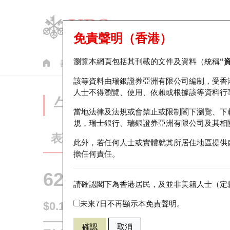
免責聲明（香港）
瀏覽本網頁包括其刊載的文件及資料（統稱
“
認股證
牛熊證
美股指數產品
輪證市場統計
該等資料由瑞銀證券亞洲有限公司編制，受香
人士不得瀏覽、使用、依賴或根據該等資料行
牛熊證分析儀
當地法律及法規或會禁止或限制閣下瀏覽、下
規，瑞士銀行、瑞銀證券亞洲有限公司及其相
表現
街貨統計
比較
此外，若任何人士或實體就其所居住地區提供
擔任何責任。
62677 瑞銀
熊證
請確認閣下為香港居民，及並非美籍人士（定義
2899 紫金礦
未來7日不再顯示本免責聲明。
$0.169
0.012
(-6.63%)
即時
確認
取消