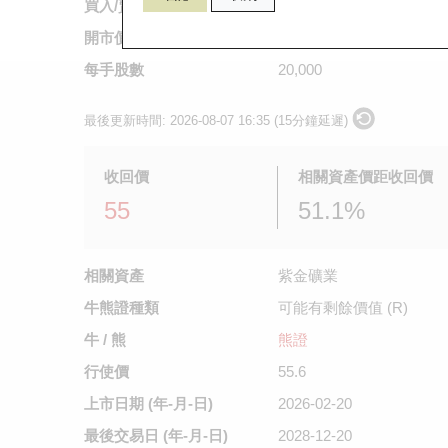
買入/賣出價
0.169
/
0.171
開市價
0.169
每手股數
20,000
最後更新時間:
2026-08-07 16:35 (15分鐘延遲)
收回價
相關資產價距收回價
55
51.1%
相關資產
紫金礦業
牛熊證種類
可能有剩餘價值 (R)
牛 / 熊
熊證
行使價
55.6
上市日期
(年-月-日)
2026-02-20
最後交易日
(年-月-日)
2028-12-20