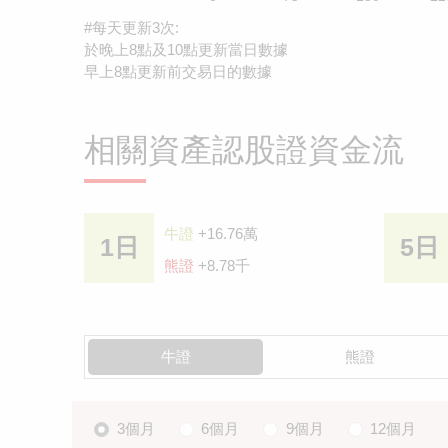
#每天更新3次:
於晚上8點及10點更新當日數據
早上8點更新前交易日的數據
相關資產認股證資金流
牛證
+16.76萬
1日
5日
熊證
+8.78千
牛證
熊證
3個月
6個月
9個月
12個月