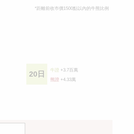
*距離前收巿價1500點以內的牛熊比例
牛證
+3.7百萬
20日
熊證
+4.33萬