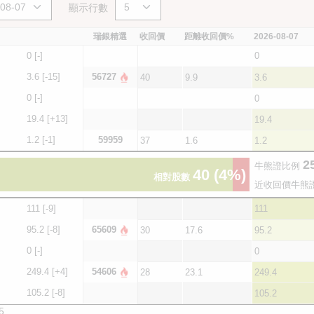
顯示行數
瑞銀精選
收回價
距離收回價%
2026-08-07
0
[-]
0
3.6
[-15]
56727
40
9.9
3.6
0
[-]
0
19.4
[+13]
19.4
1.2
[-1]
59959
37
1.6
1.2
25
牛熊證比例
40
(4%)
相對股數
近收回價牛熊
111
[-9]
111
95.2
[-8]
65609
30
17.6
95.2
0
[-]
0
249.4
[+4]
54606
28
23.1
249.4
105.2
[-8]
105.2
5