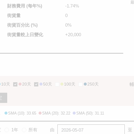
最
財務費用
(每年%)
-1.74%
街貨量
0
街貨百分比
(%)
0%
街貨量較
上日變化
+20,000
10天
20天
50天
100天
250天
輔
定
SMA (10): 33.65
SMA (20): 32.22
SMA (50): 31.11
度
1年
所有
由
至