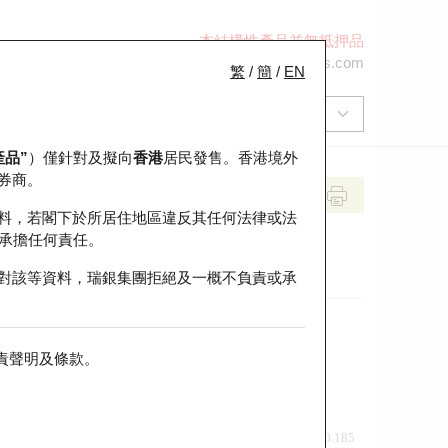
本結構性產品並無抵押品
+852 2971 6668
ol-hkwarrants@ubs.com
繁
/
簡
/
EN
產品”
）僅針對及擬向
香港
居民發售。香港境外
券商。
料，若閣下於所居住地區違反其任何法律或法
承擔任何責任。
對該等資料，瑞銀集團拒絕及一概不負責或承
責聲明及條款
。
前收市價
即市走勢
0.185