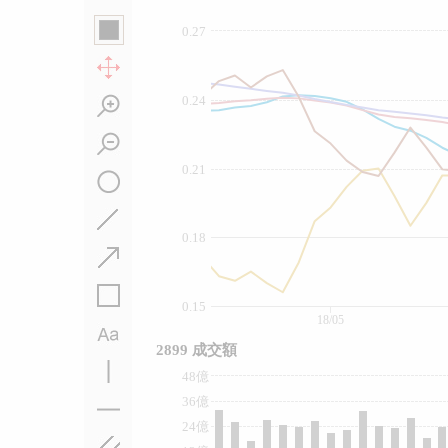
0.27
0.24
0.21
0.18
0.15
18/05
2899 成交額
48億
36億
24億