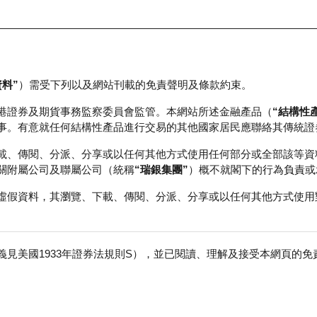
資料”
）需受下列以及網站刊載的免責聲明及條款約束。
正股資料及市場統計
瑞銀輪證教室
港證券及期貨事務監察委員會監管。本網站所述金融產品（
“結構性
事。有意就任何結構性產品進行交易的其他國家居民應聯絡其傳統證
載、傳閱、分派、分享或以任何其他方式使用任何部分或全部該等資
關附屬公司及聯屬公司（統稱
“瑞銀集團”
）概不就閣下的行為負責或
虛假資料，其瀏覽、下載、傳閱、分派、分享或以任何其他方式使用
見美國1933年證券法規則S），並已閱讀、理解及接受本網頁的
業
免