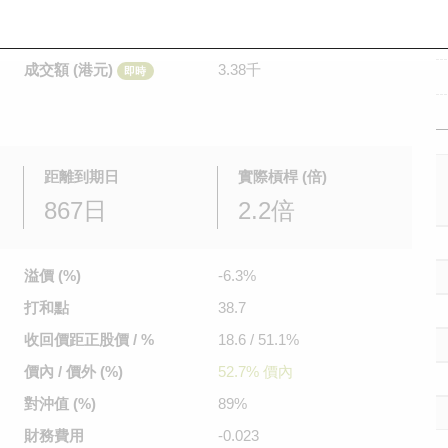
是日最高/最低價
0.169
/
0.169
即時
前收市價
0.181
成交額 (港元)
3.38千
即時
距離到期日
實際槓桿 (倍)
867日
2.2倍
溢價 (%)
-6.3%
打和點
38.7
收回價距
正股價 / %
18.6 / 51.1%
價內 / 價外 (%)
52.7% 價內
對沖值 (%)
89%
財務費用
-0.023