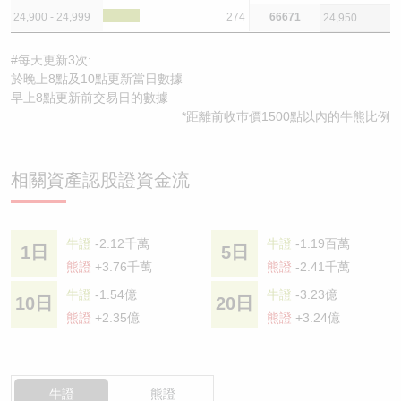
24,900 - 24,999
274
66671
24,950
#每天更新3次:
於晚上8點及10點更新當日數據
早上8點更新前交易日的數據
*距離前收巿價1500點以內的牛熊比例
相關資產認股證資金流
牛證
-2.12千萬
牛證
-1.19百萬
1日
5日
熊證
+3.76千萬
熊證
-2.41千萬
牛證
-1.54億
牛證
-3.23億
10日
20日
熊證
+2.35億
熊證
+3.24億
牛證
熊證