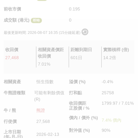
認股證/牛熊證日誌
牛熊證到期結算價查詢
中資ETFs溢價比較
前收市價
0.195
成交額 (港元)
0
即時
認股證文件及公告
牛熊證分析儀
AH 股價對照
最後更新時間:
2026-08-07 16:35 (15分鐘延遲)
認股證文件及公告 (瑞信)
牛熊證速算機
即市板塊表現
收回價
相關資產價距
距離到期日
實際槓桿 (倍)
牛熊證文件及公告
ADR
收回價
27,468
601日
14.2倍
7.01%
牛熊證文件及公告 (瑞信)
收市競價變化
相關資產
恒生指數
溢價 (%)
-0.4%
牛熊證種類
可能有剩餘價值
打和點
25758
(R)
收回價距
1799.97 / 7.01%
正股價 / %
牛 / 熊
熊證
價內 / 價外 (%)
7.4% 價內
行使價
27,568
對沖值 (%)
90%
上市日期
2026-02-13
(年-月-日)