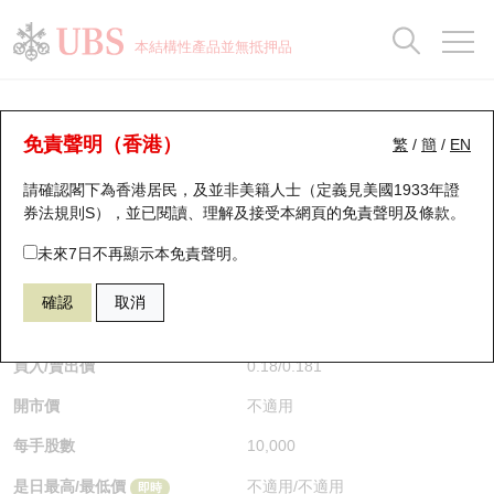
正股資料及市場統計
認股證分析儀
牛熊證分析儀
輪證市場統計
港股通資金流
瑞銀輪證教室
認股證
牛熊證
本結構性產品並無抵押品
認股證搜尋
表現
圖搜牛熊
表現
十大成交
港股通資金流
十大成交
瑞銀輪證教室
牛熊證分析儀
瑞銀認股證一覽
街貨統計
街貨統計
十大升幅/跌幅
正股分析儀
持股比重
每月輪證大市專題
牛熊全景快搜
免責聲明（香港）
繁
/
簡
/
EN
表現
街貨統計
比較
請確認閣下為香港居民，及並非美籍人士（定義見美國1933年證
新發行瑞銀認股證
比較
牛熊證搜尋
比較
十大認股證成交分佈
二十大活躍股份
顯示所有持股比重
輪證專欄
券法規則S），並已閱讀、理解及接受本網頁的
免責聲明及條款
。
即將到期認股證
牛熊證街貨分佈圖
十天股證佔大市成交
恒指成份股
講座及教育短片
61217 瑞銀
熊證
未來7日不再顯示本免責聲明。
HSI 恒生指數
確認
取消
認股證到期結算價查詢
正股牛熊證列表
資金流
國指成份股
認股證投資者教育
$0.181
0.014
(-7.18%)
即時
認股證分析儀
新發行瑞銀牛熊證
街貨統計
科指成份股
牛熊證投資者教育
買入/賣出價
0.18
/
0.181
開市價
不適用
認股證速算機
已收回牛熊證剩餘價值
三十大平均引伸波幅
相關資產沽空
認股證牛熊證常問問題
每手股數
10,000
引伸波幅比較圖
即將到期牛熊證
業績及經濟日曆
是日最高/最低價
不適用
/
不適用
即時