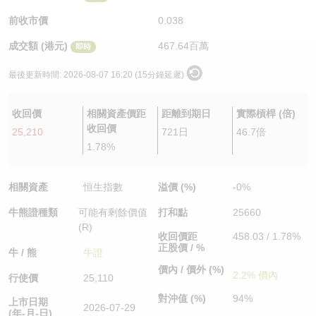
認股證/牛熊證日誌
牛熊證到期結算價查詢
中資ETFs溢價比較
前收市價
0.038
成交額 (港元)
467.64百萬
即時
認股證文件及公告
牛熊證分析儀
AH 股價對照
最後更新時間:
2026-08-07 16:20 (15分鐘延遲)
認股證文件及公告 (瑞信)
牛熊證速算機
即市板塊表現
收回價
相關資產價距
距離到期日
實際槓桿 (倍)
牛熊證文件及公告
ADR
收回價
25,210
721日
46.7倍
1.78%
牛熊證文件及公告 (瑞信)
收市競價變化
相關資產
恒生指數
溢價 (%)
-0%
牛熊證種類
可能有剩餘價值
打和點
25660
(R)
收回價距
458.03 / 1.78%
正股價 / %
牛 / 熊
牛證
價內 / 價外 (%)
2.2% 價內
行使價
25,110
對沖值 (%)
94%
上市日期
2026-07-29
(年-月-日)