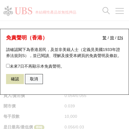
正股資料及市場統計
認股證分析儀
牛熊證分析儀
輪證市場統計
港股通資金流
瑞銀輪證教室
認股證
牛熊證
本結構性產品並無抵押品
認股證搜尋
表現
圖搜牛熊
表現
十大成交
港股通資金流
十大成交
瑞銀輪證教室
牛熊證分析儀
瑞銀認股證一覽
街貨統計
街貨統計
十大升幅/跌幅
正股分析儀
持股比重
每月輪證大市專題
牛熊全景快搜
免責聲明（香港）
繁
/
簡
/
EN
表現
街貨統計
比較
請確認閣下為香港居民，及並非美籍人士（定義見美國1933年證
新發行瑞銀認股證
比較
牛熊證搜尋
比較
十大認股證成交分佈
二十大活躍股份
顯示所有持股比重
輪證專欄
券法規則S），並已閱讀、理解及接受本網頁的
免責聲明及條款
。
即將到期認股證
牛熊證街貨分佈圖
十天股證佔大市成交
恒指成份股
講座及教育短片
67438 瑞銀
牛證
未來7日不再顯示本免責聲明。
HSI 恒生指數
確認
取消
認股證到期結算價查詢
正股牛熊證列表
資金流
國指成份股
認股證投資者教育
$0.055
0.017
(+44.74%)
即時
認股證分析儀
新發行瑞銀牛熊證
街貨統計
科指成份股
牛熊證投資者教育
買入/賣出價
0.054
/
0.055
開市價
0.039
認股證速算機
已收回牛熊證剩餘價值
三十大平均引伸波幅
相關資產沽空
認股證牛熊證常問問題
每手股數
10,000
引伸波幅比較圖
即將到期牛熊證
業績及經濟日曆
是日最高/最低價
0.056
/
0.03
即時