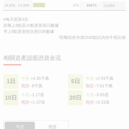
24,900 - 24,999
274
66671
24,950
#每天更新3次:
於晚上8點及10點更新當日數據
早上8點更新前交易日的數據
*距離前收巿價1500點以內的牛熊比例
相關資產認股證資金流
牛證
+4.35千萬
牛證
+2.93千萬
1日
5日
熊證
-8千萬
熊證
-7.61千萬
牛證
-1.17億
牛證
-3.65億
10日
20日
熊證
+1.37億
熊證
+3.33億
牛證
熊證