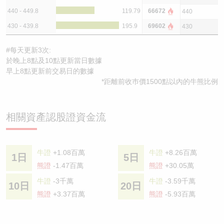
440 - 449.8
119.79
66672
440
430 - 439.8
195.9
69602
430
#每天更新3次:
於晚上8點及10點更新當日數據
早上8點更新前交易日的數據
*距離前收巿價1500點以內的牛熊比例
相關資產認股證資金流
牛證
+1.08百萬
牛證
+8.26百萬
1日
5日
熊證
-1.47百萬
熊證
+30.05萬
牛證
-3千萬
牛證
-3.59千萬
10日
20日
熊證
+3.37百萬
熊證
-5.93百萬