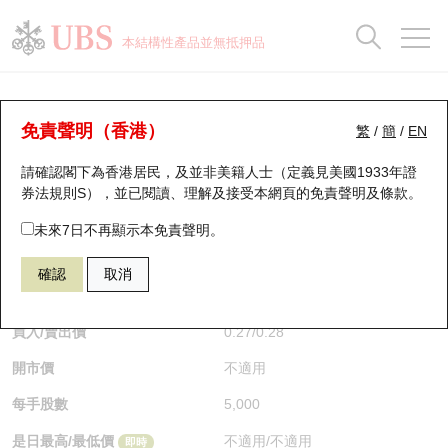
正股資料及市場統計
認股證分析儀
牛熊證分析儀
輪證市場統計
港股通資金流
瑞銀輪證教室
認股證
牛熊證
本結構性產品並無抵押品
認股證搜尋
表現
圖搜牛熊
表現
十大成交
港股通資金流
十大成交
瑞銀輪證教室
牛熊證分析儀
瑞銀認股證一覽
街貨統計
街貨統計
十大升幅/跌幅
正股分析儀
持股比重
每月輪證大市專題
牛熊全景快搜
免責聲明（香港）
繁
/
簡
/
EN
表現
街貨統計
比較
請確認閣下為香港居民，及並非美籍人士（定義見美國1933年證
新發行瑞銀認股證
比較
牛熊證搜尋
比較
十大認股證成交分佈
二十大活躍股份
顯示所有持股比重
輪證專欄
券法規則S），並已閱讀、理解及接受本網頁的
免責聲明及條款
。
即將到期認股證
牛熊證街貨分佈圖
十天股證佔大市成交
恒指成份股
講座及教育短片
60196 瑞銀
熊證
未來7日不再顯示本免責聲明。
0700 騰訊控股
確認
取消
認股證到期結算價查詢
正股牛熊證列表
資金流
國指成份股
認股證投資者教育
$0.27
即時
認股證分析儀
新發行瑞銀牛熊證
街貨統計
科指成份股
牛熊證投資者教育
買入/賣出價
0.27
/
0.28
開市價
不適用
認股證速算機
已收回牛熊證剩餘價值
三十大平均引伸波幅
相關資產沽空
認股證牛熊證常問問題
每手股數
5,000
引伸波幅比較圖
即將到期牛熊證
業績及經濟日曆
是日最高/最低價
不適用
/
不適用
即時