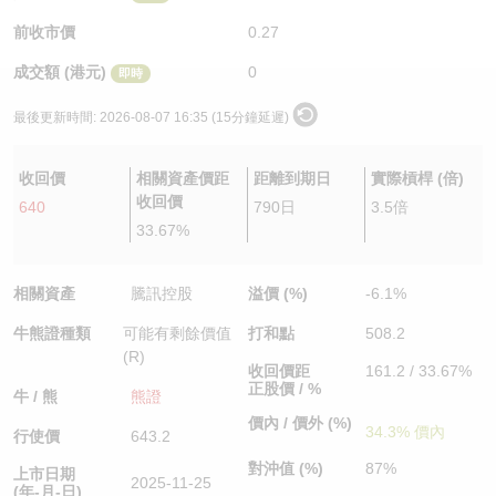
認股證/牛熊證日誌
牛熊證到期結算價查詢
中資ETFs溢價比較
前收市價
0.27
成交額 (港元)
0
即時
認股證文件及公告
牛熊證分析儀
AH 股價對照
最後更新時間:
2026-08-07 16:35 (15分鐘延遲)
認股證文件及公告 (瑞信)
牛熊證速算機
即市板塊表現
收回價
相關資產價距
距離到期日
實際槓桿 (倍)
牛熊證文件及公告
ADR
收回價
640
790日
3.5倍
33.67%
牛熊證文件及公告 (瑞信)
收市競價變化
相關資產
騰訊控股
溢價 (%)
-6.1%
牛熊證種類
可能有剩餘價值
打和點
508.2
(R)
收回價距
161.2 / 33.67%
正股價 / %
牛 / 熊
熊證
價內 / 價外 (%)
34.3% 價內
行使價
643.2
對沖值 (%)
87%
上市日期
2025-11-25
(年-月-日)