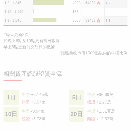
1.2 - 1.245
4028
64933
1.2
1.15 - 1.195
133
1.1 - 1.145
3036
59403
1.1
#每天更新3次:
於晚上8點及10點更新當日數據
早上8點更新前交易日的數據
*距離前收巿價1500點以內的牛熊比例
相關資產認股證資金流
牛證
+67.45萬
牛證
+36.89萬
1日
5日
熊證
+3.57萬
熊證
+2.27萬
牛證
-9.94萬
牛證
+1.51百萬
10日
20日
熊證
+3.78萬
熊證
+12.52萬