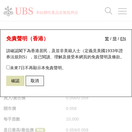
正股資料及市場統計
認股證分析儀
牛熊證分析儀
輪證市場統計
港股通資金流
瑞銀輪證教室
認股證
牛熊證
本結構性產品並無抵押品
認股證搜尋
表現
圖搜牛熊
表現
十大成交
港股通資金流
十大成交
瑞銀輪證教室
牛熊證分析儀
瑞銀認股證一覽
街貨統計
街貨統計
十大升幅/跌幅
正股分析儀
持股比重
每月輪證大市專題
牛熊全景快搜
免責聲明（香港）
繁
/
簡
/
EN
表現
街貨統計
比較
請確認閣下為香港居民，及並非美籍人士（定義見美國1933年證
新發行瑞銀認股證
比較
牛熊證搜尋
比較
十大認股證成交分佈
二十大活躍股份
顯示所有持股比重
輪證專欄
券法規則S），並已閱讀、理解及接受本網頁的
免責聲明及條款
。
即將到期認股證
牛熊證街貨分佈圖
十天股證佔大市成交
恒指成份股
講座及教育短片
60053 瑞銀
熊證
未來7日不再顯示本免責聲明。
0020 商湯－Ｗ
確認
取消
認股證到期結算價查詢
正股牛熊證列表
資金流
國指成份股
認股證投資者教育
$0.058
0.006
(+11.54%)
即時
認股證分析儀
新發行瑞銀牛熊證
街貨統計
科指成份股
牛熊證投資者教育
買入/賣出價
0.056
/
0.058
開市價
0.058
認股證速算機
已收回牛熊證剩餘價值
三十大平均引伸波幅
相關資產沽空
認股證牛熊證常問問題
每手股數
10,000
引伸波幅比較圖
即將到期牛熊證
業績及經濟日曆
是日最高/最低價
0.059
/
0.058
即時