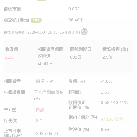
認股證/牛熊證日誌
牛熊證到期結算價查詢
中資ETFs溢價比較
前收市價
0.052
成交額 (港元)
98.46千
即時
認股證文件及公告
牛熊證分析儀
AH 股價對照
最後更新時間:
2026-08-07 16:35 (15分鐘延遲)
認股證文件及公告 (瑞信)
牛熊證速算機
即市板塊表現
收回價
相關資產價距
距離到期日
實際槓桿 (倍)
牛熊證文件及公告
ADR
收回價
2.05
832日
2.5倍
40.41%
牛熊證文件及公告 (瑞信)
收市競價變化
相關資產
商湯－Ｗ
溢價 (%)
-4.8%
牛熊證種類
可能有剩餘價值
打和點
1.53
(R)
收回價距
0.59 / 40.41%
正股價 / %
牛 / 熊
熊證
價內 / 價外 (%)
44.5% 價內
行使價
2.11
對沖值 (%)
85%
上市日期
2026-05-21
(年-月-日)