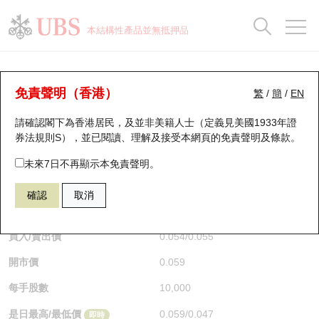
正股資料及市場統計
認股證分析儀
牛熊證分析儀
輪證市場統計
港股通資金流
瑞銀輪證教室
認股證
牛熊證
本結構性產品並無抵押品
認股證搜尋
表現
圖搜牛熊
表現
十大成交
港股通資金流
十大成交
瑞銀輪證教室
牛熊證分析儀
瑞銀認股證一覽
街貨統計
街貨統計
十大升幅/跌幅
正股分析儀
持股比重
每月輪證大市專題
牛熊全景快搜
免責聲明（香港）
繁
/
簡
/
EN
表現
街貨統計
比較
請確認閣下為香港居民，及並非美籍人士（定義見美國1933年證
新發行瑞銀認股證
比較
牛熊證搜尋
比較
十大認股證成交分佈
二十大活躍股份
顯示所有持股比重
輪證專欄
券法規則S），並已閱讀、理解及接受本網頁的
免責聲明及條款
。
即將到期認股證
牛熊證街貨分佈圖
十天股證佔大市成交
恒指成份股
講座及教育短片
67440 瑞銀
牛證
未來7日不再顯示本免責聲明。
HSI 恒生指數
確認
取消
認股證到期結算價查詢
正股牛熊證列表
資金流
國指成份股
認股證投資者教育
$0.055
0.043
(-43.88%)
即時
認股證分析儀
新發行瑞銀牛熊證
街貨統計
科指成份股
牛熊證投資者教育
買入/賣出價
0.054
/
0.055
開市價
0.059
認股證速算機
已收回牛熊證剩餘價值
三十大平均引伸波幅
相關資產沽空
認股證牛熊證常問問題
每手股數
10,000
引伸波幅比較圖
即將到期牛熊證
業績及經濟日曆
是日最高/最低價
0.059
/
0.047
即時