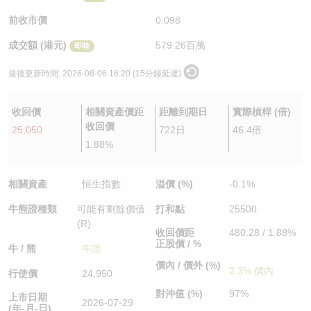
認股證/牛熊證日誌
牛熊證到期結算價查詢
中資ETFs溢價比較
前收市價
0.098
成交額 (港元)
579.26百萬
即時
認股證文件及公告
牛熊證分析儀
AH 股價對照
最後更新時間:
2026-08-06 16:20 (15分鐘延遲)
認股證文件及公告 (瑞信)
牛熊證速算機
即市板塊表現
收回價
相關資產價距
距離到期日
實際槓桿 (倍)
牛熊證文件及公告
ADR
收回價
25,050
722日
46.4倍
1.88%
牛熊證文件及公告 (瑞信)
收市競價變化
相關資產
恒生指數
溢價 (%)
-0.1%
牛熊證種類
可能有剩餘價值
打和點
25500
(R)
收回價距
480.28 / 1.88%
正股價 / %
牛 / 熊
牛證
價內 / 價外 (%)
2.3% 價內
行使價
24,950
對沖值 (%)
97%
上市日期
2026-07-29
(年-月-日)