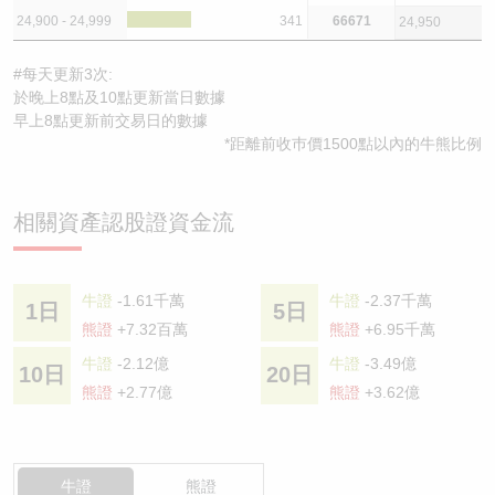
24,900 - 24,999
341
66671
24,950
#每天更新3次:
於晚上8點及10點更新當日數據
早上8點更新前交易日的數據
*距離前收巿價1500點以內的牛熊比例
相關資產認股證資金流
牛證
-1.61千萬
牛證
-2.37千萬
1日
5日
熊證
+7.32百萬
熊證
+6.95千萬
牛證
-2.12億
牛證
-3.49億
10日
20日
熊證
+2.77億
熊證
+3.62億
牛證
熊證