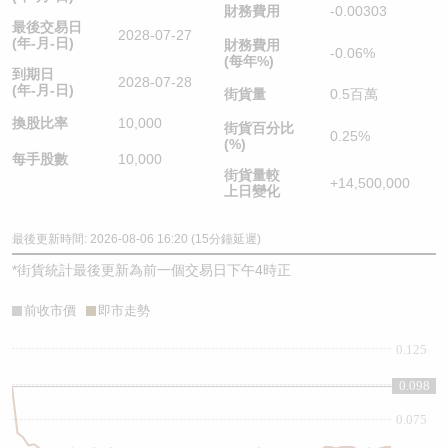
財務費用
-0.00303
最後交易日
2028-07-27
(年-月-日)
財務費用
-0.06%
(每年%)
到期日
2028-07-28
(年-月-日)
街貨量
0.5百萬
換股比率
10,000
街貨百分比
0.25%
(%)
每手股數
10,000
街貨量較
+14,500,000
上日變化
最後更新時間: 2026-08-06 16:20 (15分鐘延遲)
*
街貨統計最後更新為前一個交易日下午4時正
前收市價
即市走勢
0.125
0.1
0.098
0.075