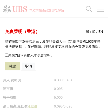
正股資料及市場統計
認股證分析儀
牛熊證分析儀
輪證市場統計
港股通資金流
瑞銀輪證教室
認股證
牛熊證
本結構性產品並無抵押品
認股證搜尋
表現
圖搜牛熊
表現
十大成交
港股通資金流
十大成交
瑞銀輪證教室
牛熊證分析儀
瑞銀認股證一覽
街貨統計
街貨統計
十大升幅/跌幅
正股分析儀
持股比重
每月輪證大市專題
牛熊全景快搜
免責聲明（香港）
繁
/
簡
/
EN
表現
街貨統計
比較
請確認閣下為香港居民，及並非美籍人士（定義見美國1933年證
新發行瑞銀認股證
比較
牛熊證搜尋
比較
十大認股證成交分佈
二十大活躍股份
顯示所有持股比重
輪證專欄
券法規則S），並已閱讀、理解及接受本網頁的
免責聲明及條款
。
即將到期認股證
牛熊證街貨分佈圖
十天股證佔大市成交
恒指成份股
講座及教育短片
59781 瑞銀
牛證
未來7日不再顯示本免責聲明。
0883 中國海洋石油
確認
取消
認股證到期結算價查詢
正股牛熊證列表
資金流
國指成份股
認股證投資者教育
$0.099
0.009
(+10%)
即時
認股證分析儀
新發行瑞銀牛熊證
街貨統計
科指成份股
牛熊證投資者教育
買入/賣出價
0.099
/
0.101
開市價
0.095
認股證速算機
已收回牛熊證剩餘價值
三十大平均引伸波幅
相關資產沽空
認股證牛熊證常問問題
每手股數
5,000
引伸波幅比較圖
即將到期牛熊證
業績及經濟日曆
是日最高/最低價
0.095
/
0.095
即時