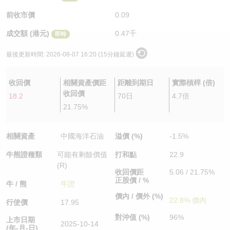
認股證/牛熊證日誌
牛熊證到期結算價查詢
中資ETFs溢價比較
前收市價
0.09
成交額 (港元)
0.47千
即時
認股證文件及公告
牛熊證分析儀
AH 股價對照
最後更新時間:
2026-08-07 16:20 (15分鐘延遲)
認股證文件及公告 (瑞信)
牛熊證速算機
即市板塊表現
收回價
相關資產價距
距離到期日
實際槓桿 (倍)
牛熊證文件及公告
ADR
收回價
18.2
70日
4.7倍
21.75%
牛熊證文件及公告 (瑞信)
收市競價變化
相關資產
中國海洋石油
溢價 (%)
-1.5%
牛熊證種類
可能有剩餘價值
打和點
22.9
(R)
收回價距
5.06 / 21.75%
正股價 / %
牛 / 熊
牛證
價內 / 價外 (%)
22.8% 價內
行使價
17.95
對沖值 (%)
96%
上市日期
2025-10-14
(年-月-日)