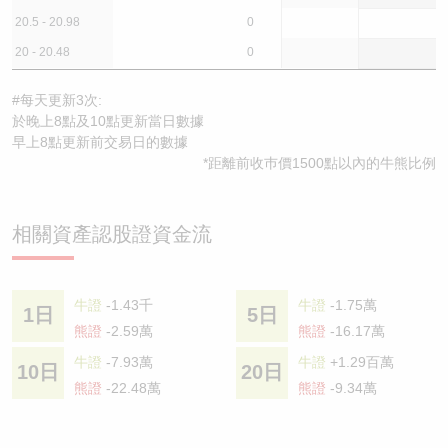
20.5 - 20.98
0
20 - 20.48
0
#每天更新3次:
於晚上8點及10點更新當日數據
早上8點更新前交易日的數據
*距離前收巿價1500點以內的牛熊比例
相關資產認股證資金流
牛證
-1.43千
牛證
-1.75萬
1日
5日
熊證
-2.59萬
熊證
-16.17萬
牛證
-7.93萬
牛證
+1.29百萬
10日
20日
熊證
-22.48萬
熊證
-9.34萬