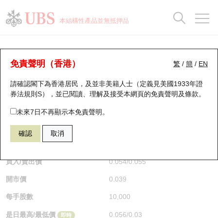
正股資料及市場統計
認股證分析儀
牛熊證分析儀
輪證市場統計
港股通資金流
瑞銀輪證教室
認股證
牛熊證
本結構性產品並無抵押品
認股證搜尋
表現
圖搜牛熊
表現
十大成交
港股通資金流
十大成交
瑞銀輪證教室
牛熊證分析儀
瑞銀認股證一覽
街貨統計
街貨統計
十大升幅/跌幅
正股分析儀
持股比重
每月輪證大市專題
牛熊全景快搜
免責聲明（香港）
繁
/
簡
/
EN
表現
街貨統計
比較
請確認閣下為香港居民，及並非美籍人士（定義見美國1933年證
新發行瑞銀認股證
比較
牛熊證搜尋
比較
十大認股證成交分佈
二十大活躍股份
顯示所有持股比重
輪證專欄
券法規則S），並已閱讀、理解及接受本網頁的
免責聲明及條款
。
即將到期認股證
牛熊證街貨分佈圖
十天股證佔大市成交
恒指成份股
講座及教育短片
67438 瑞銀
牛證
未來7日不再顯示本免責聲明。
HSI 恒生指數
確認
取消
認股證到期結算價查詢
正股牛熊證列表
資金流
國指成份股
認股證投資者教育
$0.055
0.017
(+44.74%)
即時
認股證分析儀
新發行瑞銀牛熊證
街貨統計
科指成份股
牛熊證投資者教育
買入/賣出價
0.054
/
0.055
開市價
0.039
認股證速算機
已收回牛熊證剩餘價值
三十大平均引伸波幅
相關資產沽空
認股證牛熊證常問問題
每手股數
10,000
引伸波幅比較圖
即將到期牛熊證
業績及經濟日曆
是日最高/最低價
0.056
/
0.03
即時