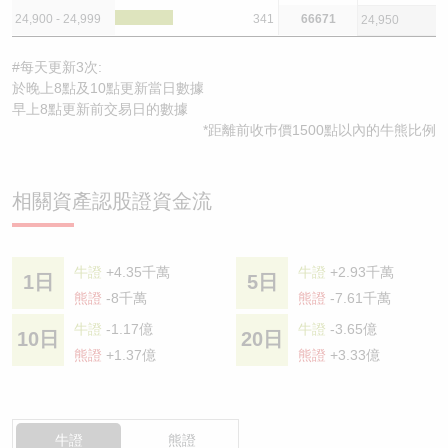
24,900 - 24,999
341
66671
24,950
#每天更新3次:
於晚上8點及10點更新當日數據
早上8點更新前交易日的數據
*距離前收巿價1500點以內的牛熊比例
相關資產認股證資金流
牛證
+4.35千萬
牛證
+2.93千萬
1日
5日
熊證
-8千萬
熊證
-7.61千萬
牛證
-1.17億
牛證
-3.65億
10日
20日
熊證
+1.37億
熊證
+3.33億
牛證
熊證