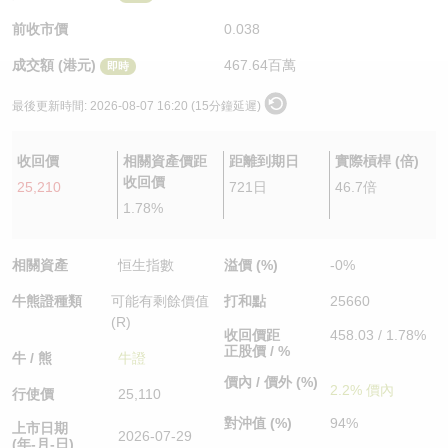
認股證/牛熊證日誌
牛熊證到期結算價查詢
中資ETFs溢價比較
前收市價
0.038
成交額 (港元)
467.64百萬
即時
認股證文件及公告
牛熊證分析儀
AH 股價對照
最後更新時間:
2026-08-07 16:20 (15分鐘延遲)
認股證文件及公告 (瑞信)
牛熊證速算機
即市板塊表現
收回價
相關資產價距
距離到期日
實際槓桿 (倍)
牛熊證文件及公告
ADR
收回價
25,210
721日
46.7倍
1.78%
牛熊證文件及公告 (瑞信)
收市競價變化
相關資產
恒生指數
溢價 (%)
-0%
牛熊證種類
可能有剩餘價值
打和點
25660
(R)
收回價距
458.03 / 1.78%
正股價 / %
牛 / 熊
牛證
價內 / 價外 (%)
2.2% 價內
行使價
25,110
對沖值 (%)
94%
上市日期
2026-07-29
(年-月-日)