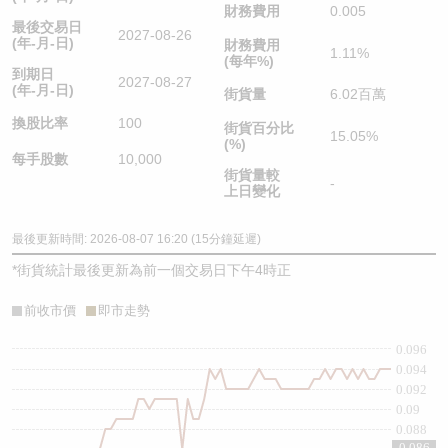
財務費用
0.005
最後交易日
2027-08-26
(年-月-日)
財務費用
1.11%
(每年%)
到期日
2027-08-27
(年-月-日)
街貨量
6.02百萬
換股比率
100
街貨百分比
15.05%
(%)
每手股數
10,000
街貨量較
-
上日變化
最後更新時間: 2026-08-07 16:20 (15分鐘延遲)
*
街貨統計最後更新為前一個交易日下午4時正
前收市價
即市走勢
0.096
0.094
0.092
0.09
0.088
0.086