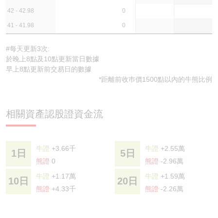
42 - 42.98
0
41 - 41.98
0
#每天更新3次:
於晚上8點及10點更新當日數據
早上8點更新前交易日的數據
*距離前收巿價1500點以內的牛熊比例
相關資產認股證資金流
牛證
+3.66千
牛證
+2.55萬
1日
5日
熊證
0
熊證
-2.96萬
牛證
+1.17萬
牛證
+1.59萬
10日
20日
熊證
+4.33千
熊證
-2.26萬