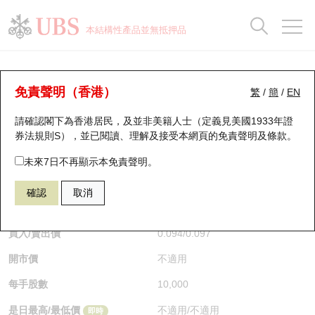
正股資料及市場統計
認股證分析儀
牛熊證分析儀
輪證市場統計
港股通資金流
瑞銀輪證教室
認股證
牛熊證
本結構性產品並無抵押品
認股證搜尋
表現
圖搜牛熊
表現
十大成交
港股通資金流
十大成交
瑞銀輪證教室
牛熊證分析儀
瑞銀認股證一覽
街貨統計
街貨統計
十大升幅/跌幅
正股分析儀
持股比重
每月輪證大市專題
牛熊全景快搜
免責聲明（香港）
繁
/
簡
/
EN
表現
街貨統計
比較
請確認閣下為香港居民，及並非美籍人士（定義見美國1933年證
新發行瑞銀認股證
比較
牛熊證搜尋
比較
十大認股證成交分佈
二十大活躍股份
顯示所有持股比重
輪證專欄
券法規則S），並已閱讀、理解及接受本網頁的
免責聲明及條款
。
即將到期認股證
牛熊證街貨分佈圖
十天股證佔大市成交
恒指成份股
講座及教育短片
59435 瑞銀
牛證
未來7日不再顯示本免責聲明。
2015 理想汽車－Ｗ
確認
取消
認股證到期結算價查詢
正股牛熊證列表
資金流
國指成份股
認股證投資者教育
$0.094
0.008
(+9.3%)
即時
認股證分析儀
新發行瑞銀牛熊證
街貨統計
科指成份股
牛熊證投資者教育
買入/賣出價
0.094
/
0.097
開市價
不適用
認股證速算機
已收回牛熊證剩餘價值
三十大平均引伸波幅
相關資產沽空
認股證牛熊證常問問題
每手股數
10,000
引伸波幅比較圖
即將到期牛熊證
業績及經濟日曆
是日最高/最低價
不適用
/
不適用
即時