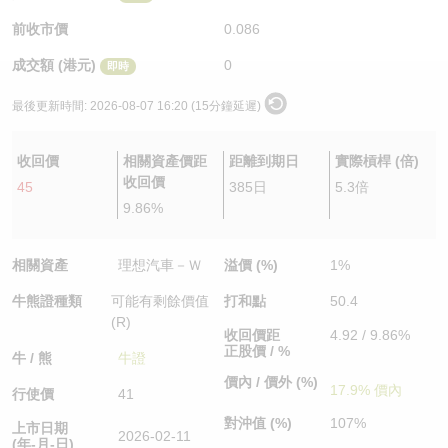
認股證/牛熊證日誌
牛熊證到期結算價查詢
中資ETFs溢價比較
前收市價
0.086
成交額 (港元)
0
即時
認股證文件及公告
牛熊證分析儀
AH 股價對照
最後更新時間:
2026-08-07 16:20 (15分鐘延遲)
認股證文件及公告 (瑞信)
牛熊證速算機
即市板塊表現
收回價
相關資產價距
距離到期日
實際槓桿 (倍)
牛熊證文件及公告
ADR
收回價
45
385日
5.3倍
9.86%
牛熊證文件及公告 (瑞信)
收市競價變化
相關資產
理想汽車－Ｗ
溢價 (%)
1%
牛熊證種類
可能有剩餘價值
打和點
50.4
(R)
收回價距
4.92 / 9.86%
正股價 / %
牛 / 熊
牛證
價內 / 價外 (%)
17.9% 價內
行使價
41
對沖值 (%)
107%
上市日期
2026-02-11
(年-月-日)