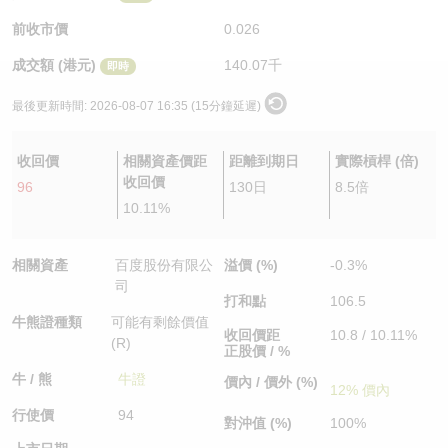
認股證/牛熊證日誌
牛熊證到期結算價查詢
中資ETFs溢價比較
前收市價
0.026
成交額 (港元)
140.07千
即時
認股證文件及公告
牛熊證分析儀
AH 股價對照
最後更新時間:
2026-08-07 16:35 (15分鐘延遲)
認股證文件及公告 (瑞信)
牛熊證速算機
即市板塊表現
收回價
相關資產價距
距離到期日
實際槓桿 (倍)
牛熊證文件及公告
ADR
收回價
96
130日
8.5倍
10.11%
牛熊證文件及公告 (瑞信)
收市競價變化
相關資產
百度股份有限公
溢價 (%)
-0.3%
司
打和點
106.5
牛熊證種類
可能有剩餘價值
收回價距
10.8 / 10.11%
(R)
正股價 / %
牛 / 熊
牛證
價內 / 價外 (%)
12% 價內
行使價
94
對沖值 (%)
100%