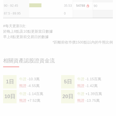
90 - 92.45
35.53
54788
90
87.5 - 89.95
0
#每天更新3次:
於晚上8點及10點更新當日數據
早上8點更新前交易日的數據
*距離前收巿價1500點以內的牛熊比例
相關資產認股證資金流
牛證
-10.3萬
牛證
-1.15百萬
1日
5日
熊證
-4.55萬
熊證
-1.42萬
牛證
-1.14百萬
牛證
+1.39百萬
10日
20日
熊證
+7.52萬
熊證
-13.75萬