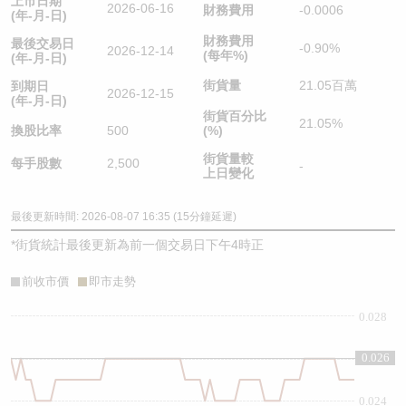
上市日期
2026-06-16
財務費用
-0.0006
(年-月-日)
財務費用
最後交易日
-0.90%
2026-12-14
(每年%)
(年-月-日)
街貨量
21.05百萬
到期日
2026-12-15
(年-月-日)
街貨百分比
21.05%
換股比率
500
(%)
街貨量較
每手股數
2,500
-
上日變化
最後更新時間: 2026-08-07 16:35 (15分鐘延遲)
*
街貨統計最後更新為前一個交易日下午4時正
前收市價
即市走勢
0.028
0.026
0.026
0.024