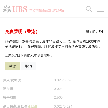
正股資料及市場統計
認股證分析儀
牛熊證分析儀
輪證市場統計
港股通資金流
瑞銀輪證教室
認股證
牛熊證
本結構性產品並無抵押品
認股證搜尋
表現
圖搜牛熊
表現
十大成交
港股通資金流
十大成交
瑞銀輪證教室
牛熊證分析儀
瑞銀認股證一覽
街貨統計
街貨統計
十大升幅/跌幅
正股分析儀
持股比重
每月輪證大市專題
牛熊全景快搜
免責聲明（香港）
繁
/
簡
/
EN
表現
街貨統計
比較
請確認閣下為香港居民，及並非美籍人士（定義見美國1933年證
新發行瑞銀認股證
比較
牛熊證搜尋
比較
十大認股證成交分佈
二十大活躍股份
顯示所有持股比重
輪證專欄
券法規則S），並已閱讀、理解及接受本網頁的
免責聲明及條款
。
即將到期認股證
牛熊證街貨分佈圖
十天股證佔大市成交
恒指成份股
講座及教育短片
58010 瑞銀
牛證
未來7日不再顯示本免責聲明。
9888 百度股份有限公司
確認
取消
認股證到期結算價查詢
正股牛熊證列表
資金流
國指成份股
認股證投資者教育
$0.025
0.001
(-3.85%)
即時
認股證分析儀
新發行瑞銀牛熊證
街貨統計
科指成份股
牛熊證投資者教育
買入/賣出價
0.025
/
0.026
開市價
0.024
認股證速算機
已收回牛熊證剩餘價值
三十大平均引伸波幅
相關資產沽空
認股證牛熊證常問問題
每手股數
2,500
引伸波幅比較圖
即將到期牛熊證
業績及經濟日曆
是日最高/最低價
0.026
/
0.024
即時