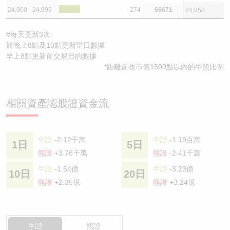
24,900 - 24,999
274
66671
24,950
#每天更新3次:
於晚上8點及10點更新當日數據
早上8點更新前交易日的數據
*距離前收巿價1500點以內的牛熊比例
相關資產認股證資金流
牛證
-2.12千萬
牛證
-1.19百萬
1日
5日
熊證
+3.76千萬
熊證
-2.41千萬
牛證
-1.54億
牛證
-3.23億
10日
20日
熊證
+2.35億
熊證
+3.24億
牛證
熊證