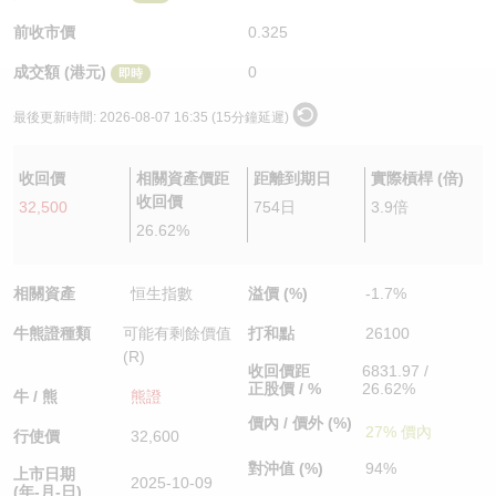
認股證/牛熊證日誌
牛熊證到期結算價查詢
中資ETFs溢價比較
前收市價
0.325
成交額 (港元)
0
即時
認股證文件及公告
牛熊證分析儀
AH 股價對照
最後更新時間:
2026-08-07 16:35 (15分鐘延遲)
認股證文件及公告 (瑞信)
牛熊證速算機
即市板塊表現
收回價
相關資產價距
距離到期日
實際槓桿 (倍)
牛熊證文件及公告
ADR
收回價
32,500
754日
3.9倍
26.62%
牛熊證文件及公告 (瑞信)
收市競價變化
相關資產
恒生指數
溢價 (%)
-1.7%
牛熊證種類
可能有剩餘價值
打和點
26100
(R)
收回價距
6831.97 /
正股價 / %
26.62%
牛 / 熊
熊證
價內 / 價外 (%)
27% 價內
行使價
32,600
對沖值 (%)
94%
上市日期
2025-10-09
(年-月-日)