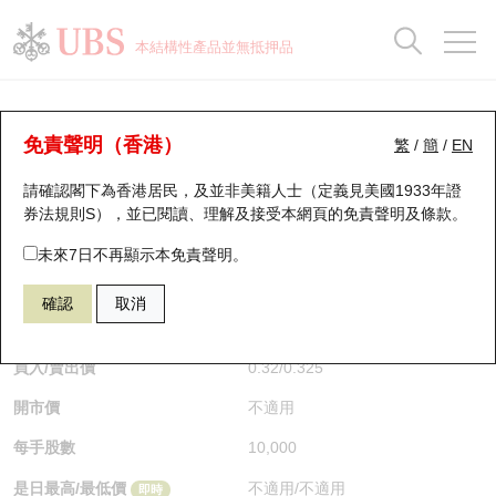
正股資料及市場統計
認股證分析儀
牛熊證分析儀
輪證市場統計
港股通資金流
瑞銀輪證教室
認股證
牛熊證
本結構性產品並無抵押品
認股證搜尋
表現
圖搜牛熊
表現
十大成交
港股通資金流
十大成交
瑞銀輪證教室
牛熊證分析儀
瑞銀認股證一覽
街貨統計
街貨統計
十大升幅/跌幅
正股分析儀
持股比重
每月輪證大市專題
牛熊全景快搜
免責聲明（香港）
繁
/
簡
/
EN
表現
街貨統計
比較
請確認閣下為香港居民，及並非美籍人士（定義見美國1933年證
新發行瑞銀認股證
比較
牛熊證搜尋
比較
十大認股證成交分佈
二十大活躍股份
顯示所有持股比重
輪證專欄
券法規則S），並已閱讀、理解及接受本網頁的
免責聲明及條款
。
即將到期認股證
牛熊證街貨分佈圖
十天股證佔大市成交
恒指成份股
講座及教育短片
56971 瑞銀
熊證
未來7日不再顯示本免責聲明。
HSI 恒生指數
確認
取消
認股證到期結算價查詢
正股牛熊證列表
資金流
國指成份股
認股證投資者教育
$0.325
即時
認股證分析儀
新發行瑞銀牛熊證
街貨統計
科指成份股
牛熊證投資者教育
買入/賣出價
0.32
/
0.325
開市價
不適用
認股證速算機
已收回牛熊證剩餘價值
三十大平均引伸波幅
相關資產沽空
認股證牛熊證常問問題
每手股數
10,000
引伸波幅比較圖
即將到期牛熊證
業績及經濟日曆
是日最高/最低價
不適用
/
不適用
即時