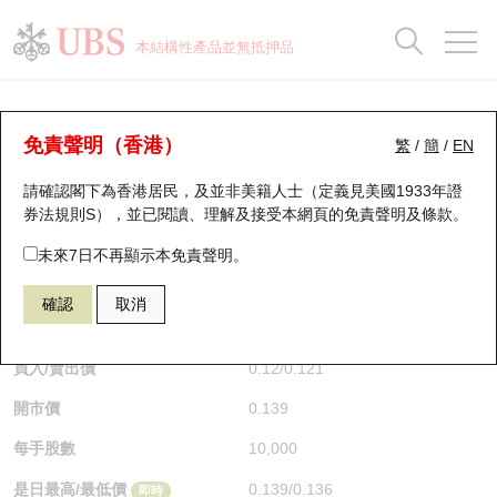
正股資料及市場統計
認股證分析儀
牛熊證分析儀
輪證市場統計
港股通資金流
瑞銀輪證教室
認股證
牛熊證
本結構性產品並無抵押品
認股證搜尋
表現
圖搜牛熊
表現
十大成交
港股通資金流
十大成交
瑞銀輪證教室
牛熊證分析儀
瑞銀認股證一覽
街貨統計
街貨統計
十大升幅/跌幅
正股分析儀
持股比重
每月輪證大市專題
牛熊全景快搜
免責聲明（香港）
繁
/
簡
/
EN
表現
街貨統計
比較
請確認閣下為香港居民，及並非美籍人士（定義見美國1933年證
新發行瑞銀認股證
比較
牛熊證搜尋
比較
十大認股證成交分佈
二十大活躍股份
顯示所有持股比重
輪證專欄
券法規則S），並已閱讀、理解及接受本網頁的
免責聲明及條款
。
即將到期認股證
牛熊證街貨分佈圖
十天股證佔大市成交
恒指成份股
講座及教育短片
55947 瑞銀
熊證
未來7日不再顯示本免責聲明。
HSI 恒生指數
確認
取消
認股證到期結算價查詢
正股牛熊證列表
資金流
國指成份股
認股證投資者教育
$0.121
0.013
(-9.7%)
即時
認股證分析儀
新發行瑞銀牛熊證
街貨統計
科指成份股
牛熊證投資者教育
買入/賣出價
0.12
/
0.121
開市價
0.139
認股證速算機
已收回牛熊證剩餘價值
三十大平均引伸波幅
相關資產沽空
認股證牛熊證常問問題
每手股數
10,000
引伸波幅比較圖
即將到期牛熊證
業績及經濟日曆
是日最高/最低價
0.139
/
0.136
即時