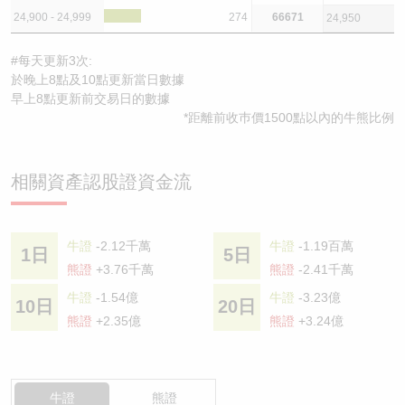
24,900 - 24,999
274
66671
24,950
#每天更新3次:
於晚上8點及10點更新當日數據
早上8點更新前交易日的數據
*距離前收巿價1500點以內的牛熊比例
相關資產認股證資金流
牛證
-2.12千萬
牛證
-1.19百萬
1日
5日
熊證
+3.76千萬
熊證
-2.41千萬
牛證
-1.54億
牛證
-3.23億
10日
20日
熊證
+2.35億
熊證
+3.24億
牛證
熊證