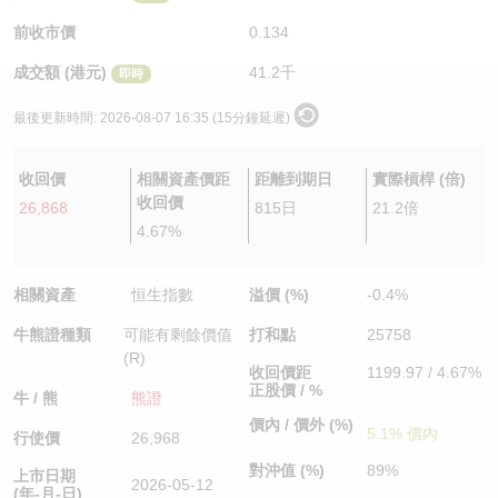
認股證/牛熊證日誌
牛熊證到期結算價查詢
中資ETFs溢價比較
前收市價
0.134
成交額 (港元)
41.2千
即時
認股證文件及公告
牛熊證分析儀
AH 股價對照
最後更新時間:
2026-08-07 16:35 (15分鐘延遲)
認股證文件及公告 (瑞信)
牛熊證速算機
即市板塊表現
收回價
相關資產價距
距離到期日
實際槓桿 (倍)
牛熊證文件及公告
ADR
收回價
26,868
815日
21.2倍
4.67%
牛熊證文件及公告 (瑞信)
收市競價變化
相關資產
恒生指數
溢價 (%)
-0.4%
牛熊證種類
可能有剩餘價值
打和點
25758
(R)
收回價距
1199.97 / 4.67%
正股價 / %
牛 / 熊
熊證
價內 / 價外 (%)
5.1% 價內
行使價
26,968
對沖值 (%)
89%
上市日期
2026-05-12
(年-月-日)