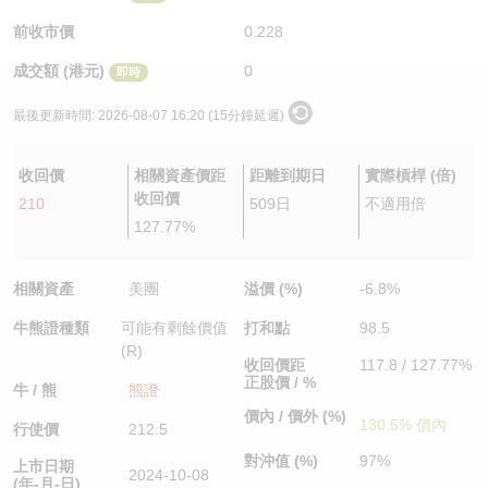
認股證/牛熊證日誌
牛熊證到期結算價查詢
中資ETFs溢價比較
前收市價
0.228
成交額 (港元)
0
即時
認股證文件及公告
牛熊證分析儀
AH 股價對照
最後更新時間:
2026-08-07 16:20 (15分鐘延遲)
認股證文件及公告 (瑞信)
牛熊證速算機
即市板塊表現
收回價
相關資產價距
距離到期日
實際槓桿 (倍)
牛熊證文件及公告
ADR
收回價
210
509日
不適用倍
127.77%
牛熊證文件及公告 (瑞信)
收市競價變化
相關資產
美團
溢價 (%)
-6.8%
牛熊證種類
可能有剩餘價值
打和點
98.5
(R)
收回價距
117.8 / 127.77%
正股價 / %
牛 / 熊
熊證
價內 / 價外 (%)
130.5% 價內
行使價
212.5
對沖值 (%)
97%
上市日期
2024-10-08
(年-月-日)