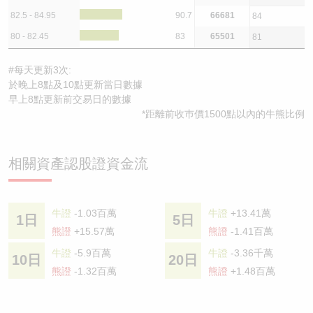
82.5 - 84.95
90.7
66681
84
80 - 82.45
83
65501
81
#每天更新3次:
於晚上8點及10點更新當日數據
早上8點更新前交易日的數據
*距離前收巿價1500點以內的牛熊比例
相關資產認股證資金流
牛證
-1.03百萬
牛證
+13.41萬
1日
5日
熊證
+15.57萬
熊證
-1.41百萬
牛證
-5.9百萬
牛證
-3.36千萬
10日
20日
熊證
-1.32百萬
熊證
+1.48百萬