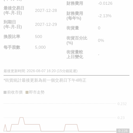
財務費用
-0.0126
最後交易日
2027-12-28
(年-月-日)
財務費用
-2.13%
(每年%)
到期日
2027-12-29
(年-月-日)
街貨量
0
換股比率
500
街貨百分比
0%
(%)
每手股數
5,000
街貨量較
-
上日變化
最後更新時間: 2026-08-07 16:20 (15分鐘延遲)
*
街貨統計最後更新為前一個交易日下午4時正
前收市價
即市走勢
0.232
0.23
0.228
0.228