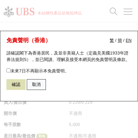
正股資料及市場統計
認股證分析儀
牛熊證分析儀
輪證市場統計
港股通資金流
瑞銀輪證教室
認股證
牛熊證
本結構性產品並無抵押品
認股證搜尋
表現
圖搜牛熊
表現
十大成交
港股通資金流
十大成交
瑞銀輪證教室
牛熊證分析儀
瑞銀認股證一覽
街貨統計
街貨統計
十大升幅/跌幅
正股分析儀
持股比重
每月輪證大市專題
牛熊全景快搜
免責聲明（香港）
繁
/
簡
/
EN
表現
街貨統計
比較
請確認閣下為香港居民，及並非美籍人士（定義見美國1933年證
新發行瑞銀認股證
比較
牛熊證搜尋
比較
十大認股證成交分佈
二十大活躍股份
顯示所有持股比重
輪證專欄
券法規則S），並已閱讀、理解及接受本網頁的
免責聲明及條款
。
即將到期認股證
牛熊證街貨分佈圖
十天股證佔大市成交
恒指成份股
講座及教育短片
54093 瑞銀
熊證
未來7日不再顯示本免責聲明。
3690 美團
確認
取消
認股證到期結算價查詢
正股牛熊證列表
資金流
國指成份股
認股證投資者教育
$0.228
即時
認股證分析儀
新發行瑞銀牛熊證
街貨統計
科指成份股
牛熊證投資者教育
買入/賣出價
0.228
/
0.229
開市價
不適用
認股證速算機
已收回牛熊證剩餘價值
三十大平均引伸波幅
相關資產沽空
認股證牛熊證常問問題
每手股數
5,000
引伸波幅比較圖
即將到期牛熊證
業績及經濟日曆
是日最高/最低價
不適用
/
不適用
即時