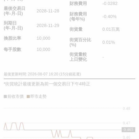
財務費用
-0.0282
最後交易日
2028-11-28
(年-月-日)
財務費用
-0.40%
(每年%)
到期日
2028-11-29
(年-月-日)
街貨量
0.01百萬
換股比率
10,000
街貨百分比
0.01%
(%)
每手股數
10,000
街貨量較
-
上日變化
最後更新時間: 2026-08-07 16:20 (15分鐘延遲)
*
街貨統計最後更新為前一個交易日下午4時正
前收市價
即市走勢
0.48
0.47
0.465
0.46