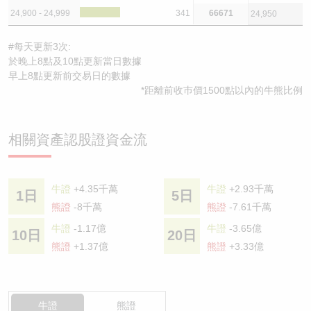
24,900 - 24,999
341
66671
24,950
#每天更新3次:
於晚上8點及10點更新當日數據
早上8點更新前交易日的數據
*距離前收巿價1500點以內的牛熊比例
相關資產認股證資金流
牛證
+4.35千萬
牛證
+2.93千萬
1日
5日
熊證
-8千萬
熊證
-7.61千萬
牛證
-1.17億
牛證
-3.65億
10日
20日
熊證
+1.37億
熊證
+3.33億
牛證
熊證