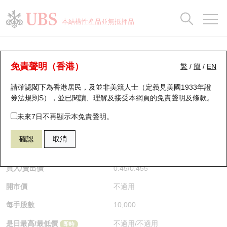
正股資料及市場統計
認股證分析儀
牛熊證分析儀
輪證市場統計
港股通資金流
瑞銀輪證教室
認股證
牛熊證
本結構性產品並無抵押品
認股證搜尋
表現
圖搜牛熊
表現
十大成交
港股通資金流
十大成交
瑞銀輪證教室
牛熊證分析儀
瑞銀認股證一覽
街貨統計
街貨統計
十大升幅/跌幅
正股分析儀
持股比重
每月輪證大市專題
牛熊全景快搜
免責聲明（香港）
繁
/
簡
/
EN
表現
街貨統計
比較
請確認閣下為香港居民，及並非美籍人士（定義見美國1933年證
新發行瑞銀認股證
比較
牛熊證搜尋
比較
十大認股證成交分佈
二十大活躍股份
顯示所有持股比重
輪證專欄
券法規則S），並已閱讀、理解及接受本網頁的
免責聲明及條款
。
即將到期認股證
牛熊證街貨分佈圖
十天股證佔大市成交
恒指成份股
講座及教育短片
54070 瑞銀
熊證
未來7日不再顯示本免責聲明。
HSI 恒生指數
確認
取消
認股證到期結算價查詢
正股牛熊證列表
資金流
國指成份股
認股證投資者教育
$0.455
0.01
(-2.15%)
即時
認股證分析儀
新發行瑞銀牛熊證
街貨統計
科指成份股
牛熊證投資者教育
買入/賣出價
0.45
/
0.455
開市價
不適用
認股證速算機
已收回牛熊證剩餘價值
三十大平均引伸波幅
相關資產沽空
認股證牛熊證常問問題
每手股數
10,000
引伸波幅比較圖
即將到期牛熊證
業績及經濟日曆
是日最高/最低價
不適用
/
不適用
即時