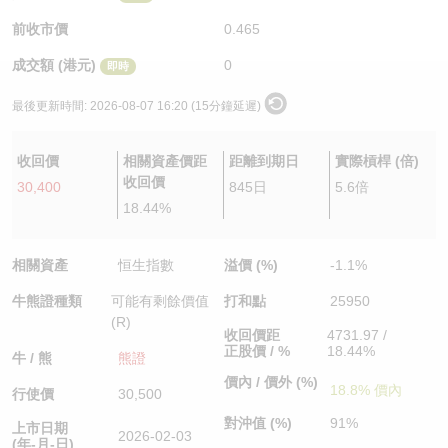
認股證/牛熊證日誌
牛熊證到期結算價查詢
中資ETFs溢價比較
前收市價
0.465
成交額 (港元)
0
即時
認股證文件及公告
牛熊證分析儀
AH 股價對照
最後更新時間:
2026-08-07 16:20 (15分鐘延遲)
認股證文件及公告 (瑞信)
牛熊證速算機
即市板塊表現
收回價
相關資產價距
距離到期日
實際槓桿 (倍)
牛熊證文件及公告
ADR
收回價
30,400
845日
5.6倍
18.44%
牛熊證文件及公告 (瑞信)
收市競價變化
相關資產
恒生指數
溢價 (%)
-1.1%
牛熊證種類
可能有剩餘價值
打和點
25950
(R)
收回價距
4731.97 /
正股價 / %
18.44%
牛 / 熊
熊證
價內 / 價外 (%)
18.8% 價內
行使價
30,500
對沖值 (%)
91%
上市日期
2026-02-03
(年-月-日)