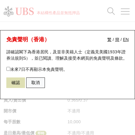
正股資料及市場統計
認股證分析儀
牛熊證分析儀
輪證市場統計
港股通資金流
瑞銀輪證教室
認股證
牛熊證
本結構性產品並無抵押品
認股證搜尋
表現
圖搜牛熊
表現
十大成交
港股通資金流
十大成交
瑞銀輪證教室
牛熊證分析儀
瑞銀認股證一覽
街貨統計
街貨統計
十大升幅/跌幅
正股分析儀
持股比重
每月輪證大市專題
牛熊全景快搜
免責聲明（香港）
繁
/
簡
/
EN
表現
街貨統計
比較
請確認閣下為香港居民，及並非美籍人士（定義見美國1933年證
新發行瑞銀認股證
比較
牛熊證搜尋
比較
十大認股證成交分佈
二十大活躍股份
顯示所有持股比重
輪證專欄
券法規則S），並已閱讀、理解及接受本網頁的
免責聲明及條款
。
即將到期認股證
牛熊證街貨分佈圖
十天股證佔大市成交
恒指成份股
講座及教育短片
53477 瑞銀
牛證
未來7日不再顯示本免責聲明。
HSI 恒生指數
確認
取消
認股證到期結算價查詢
正股牛熊證列表
資金流
國指成份股
認股證投資者教育
$0.365
0.01
(+2.82%)
即時
認股證分析儀
新發行瑞銀牛熊證
街貨統計
科指成份股
牛熊證投資者教育
買入/賣出價
0.365
/
0.37
開市價
不適用
認股證速算機
已收回牛熊證剩餘價值
三十大平均引伸波幅
相關資產沽空
認股證牛熊證常問問題
每手股數
10,000
引伸波幅比較圖
即將到期牛熊證
業績及經濟日曆
是日最高/最低價
不適用
/
不適用
即時