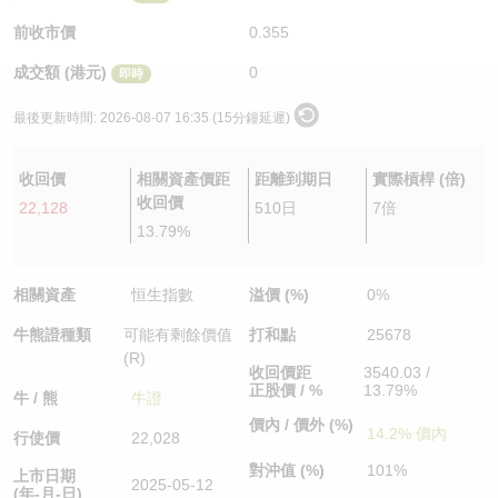
認股證/牛熊證日誌
牛熊證到期結算價查詢
中資ETFs溢價比較
前收市價
0.355
成交額 (港元)
0
即時
認股證文件及公告
牛熊證分析儀
AH 股價對照
最後更新時間:
2026-08-07 16:35 (15分鐘延遲)
認股證文件及公告 (瑞信)
牛熊證速算機
即市板塊表現
收回價
相關資產價距
距離到期日
實際槓桿 (倍)
牛熊證文件及公告
ADR
收回價
22,128
510日
7倍
13.79%
牛熊證文件及公告 (瑞信)
收市競價變化
相關資產
恒生指數
溢價 (%)
0%
牛熊證種類
可能有剩餘價值
打和點
25678
(R)
收回價距
3540.03 /
正股價 / %
13.79%
牛 / 熊
牛證
價內 / 價外 (%)
14.2% 價內
行使價
22,028
對沖值 (%)
101%
上市日期
2025-05-12
(年-月-日)