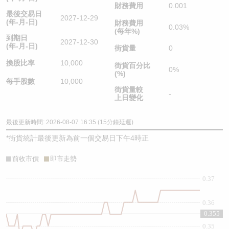
財務費用
0.001
最後交易日
2027-12-29
(年-月-日)
財務費用
0.03%
(每年%)
到期日
2027-12-30
(年-月-日)
街貨量
0
換股比率
10,000
街貨百分比
0%
(%)
每手股數
10,000
街貨量較
-
上日變化
最後更新時間: 2026-08-07 16:35 (15分鐘延遲)
*
街貨統計最後更新為前一個交易日下午4時正
前收市價
即市走勢
0.37
0.36
0.355
0.35