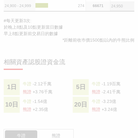
24,900 - 24,999
274
66671
24,950
#每天更新3次:
於晚上8點及10點更新當日數據
早上8點更新前交易日的數據
*距離前收巿價1500點以內的牛熊比例
相關資產認股證資金流
牛證
-2.12千萬
牛證
-1.19百萬
1日
5日
熊證
+3.76千萬
熊證
-2.41千萬
牛證
-1.54億
牛證
-3.23億
10日
20日
熊證
+2.35億
熊證
+3.24億
牛證
熊證