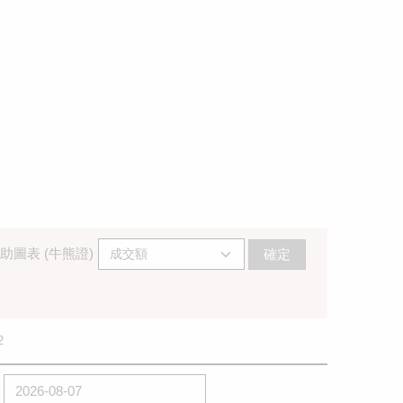
助圖表 (牛熊證)
確定
2