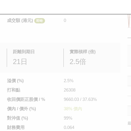
是日最高/最低價
不適用
/
不適用
即時
前收市價
1.04
成交額 (港元)
0
即時
距離到期日
實際槓桿 (倍)
21日
2.5倍
溢價 (%)
2.5%
打和點
26308
收回價距
正股價 / %
9660.03 / 37.63%
價內 / 價外 (%)
38% 價內
對沖值 (%)
99%
最
財務費用
0.064