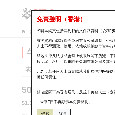
免責聲明（香港）
瀏覽本網頁包括其刊載的文件及資料（統稱
“
認股證
牛熊證
美股指數產品
輪證市場統計
該等資料由瑞銀證券亞洲有限公司編制，受香
人士不得瀏覽、使用、依賴或根據該等資料行
牛熊證分析儀
當地法律及法規或會禁止或限制閣下瀏覽、下
規，瑞士銀行、瑞銀證券亞洲有限公司及其相
表現
街貨統計
比較
此外，若任何人士或實體就其所居住地區提供
擔任何責任。
50384 瑞銀
牛證
請確認閣下為香港居民，及並非美籍人士（定義
HSI 恒生指
未來7日不再顯示本免責聲明。
$1.04
即時
確認
取消