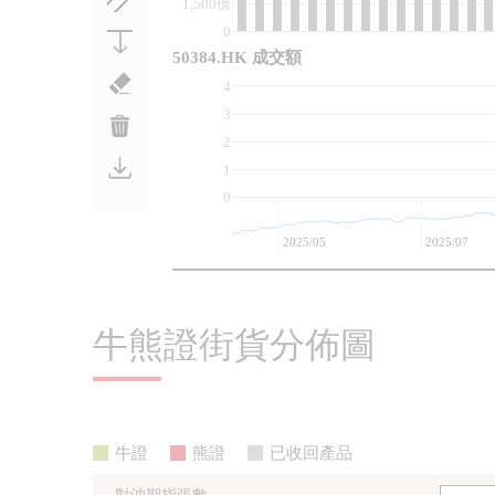
1,500億
0
50384.HK 成交額
4
3
2
1
0
2025/05
2025/07
牛熊證街貨分佈圖
牛證
熊證
已收回產品