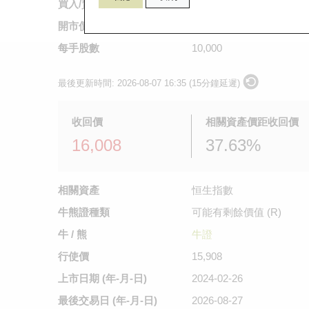
買入/賣出價
1.04
/
1.06
開市價
不適用
每手股數
10,000
最後更新時間:
2026-08-07 16:35 (15分鐘延遲)
收回價
相關資產價距收回價
16,008
37.63%
相關資產
恒生指數
牛熊證種類
可能有剩餘價值 (R)
牛 / 熊
牛證
行使價
15,908
上市日期
(年-月-日)
2024-02-26
最後交易日
(年-月-日)
2026-08-27