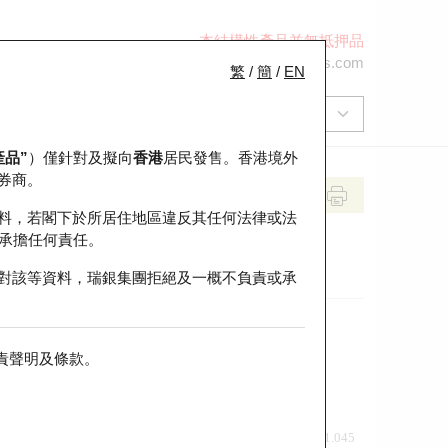
本結構性產品並無抵押品
+852 2971 6668
ol-hkwarrants@ubs.com
繁
/
簡
/
EN
產品”
）僅針對及擬向
香港
居民發售。香港境外
券商。
料，若閣下於所居住地區違反其任何法律或法
承擔任何責任。
對該等資料，瑞銀集團拒絕及一概不負責或承
責聲明及條款
。
前收市價
即市走勢
1.045