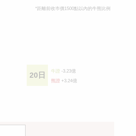
*距離前收巿價1500點以內的牛熊比例
牛證
-3.23億
20日
熊證
+3.24億