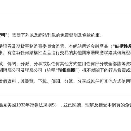
資料”
）需受下列以及網站刊載的免責聲明及條款約束。
正股資料及市場統計
瑞銀輪證教室
港證券及期貨事務監察委員會監管。本網站所述金融產品（
“結構性
事。有意就任何結構性產品進行交易的其他國家居民應聯絡其傳統證
載、傳閱、分派、分享或以任何其他方式使用任何部分或全部該等資
關附屬公司及聯屬公司（統稱
“瑞銀集團”
）概不就閣下的行為負責或
虛假資料，其瀏覽、下載、傳閱、分派、分享或以任何其他方式使用
見美國1933年證券法規則S），並已閱讀、理解及接受本網頁的
數
免