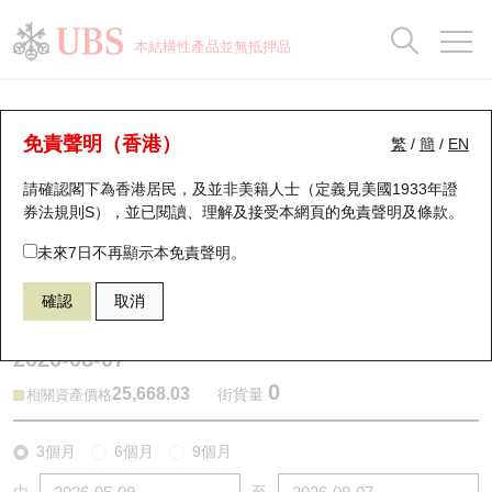
正股資料及市場統計
認股證分析儀
牛熊證分析儀
輪證市場統計
港股通資金流
瑞銀輪證教室
認股證
牛熊證
本結構性產品並無抵押品
認股證搜尋
表現
圖搜牛熊
表現
十大成交
港股通資金流
十大成交
瑞銀輪證教室
牛熊證分析儀
瑞銀認股證一覽
街貨統計
街貨統計
十大升幅/跌幅
正股分析儀
持股比重
每月輪證大市專題
牛熊全景快搜
免責聲明（香港）
繁
/
簡
/
EN
表現
街貨統計
比較
請確認閣下為香港居民，及並非美籍人士（定義見美國1933年證
新發行瑞銀認股證
比較
牛熊證搜尋
比較
十大認股證成交分佈
二十大活躍股份
顯示所有持股比重
輪證專欄
券法規則S），並已閱讀、理解及接受本網頁的
免責聲明及條款
。
即將到期認股證
牛熊證街貨分佈圖
十天股證佔大市成交
恒指成份股
講座及教育短片
69935 瑞銀
牛證
未來7日不再顯示本免責聲明。
HSI 恒生指數
確認
取消
認股證到期結算價查詢
正股牛熊證列表
資金流
國指成份股
認股證投資者教育
2026-08-07
認股證分析儀
新發行瑞銀牛熊證
街貨統計
科指成份股
牛熊證投資者教育
0
25,668.03
街貨量
相關資產價格
認股證速算機
已收回牛熊證剩餘價值
三十大平均引伸波幅
相關資產沽空
認股證牛熊證常問問題
3個月
6個月
9個月
引伸波幅比較圖
即將到期牛熊證
業績及經濟日曆