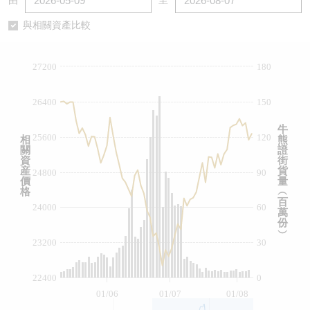
由
至
認股證/牛熊證日誌
牛熊證到期結算價查詢
中資ETFs溢價比較
與相關資產比較
認股證文件及公告
牛熊證分析儀
AH 股價對照
27200
180
認股證文件及公告 (瑞信)
牛熊證速算機
即市板塊表現
26400
150
牛熊證文件及公告
ADR
牛
25600
120
相
熊
關
證
牛熊證文件及公告 (瑞信)
收市競價變化
資
街
産
貨
24800
90
價
量
格
︵
百
24000
60
萬
份
︶
23200
30
22400
0
01/06
01/07
01/08