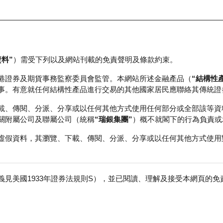
資料”
）需受下列以及網站刊載的免責聲明及條款約束。
正股資料及市場統計
瑞銀輪證教室
港證券及期貨事務監察委員會監管。本網站所述金融產品（
“結構性
事。有意就任何結構性產品進行交易的其他國家居民應聯絡其傳統證
載、傳閱、分派、分享或以任何其他方式使用任何部分或全部該等資
關附屬公司及聯屬公司（統稱
“瑞銀集團”
）概不就閣下的行為負責或
虛假資料，其瀏覽、下載、傳閱、分派、分享或以任何其他方式使用
見美國1933年證券法規則S），並已閱讀、理解及接受本網頁的
股
免