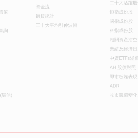
二十大活躍股
資金流
價值
恒指成份股
街貨統計
國指成份股
三十大平均引伸波幅
查詢
科指成份股
相關資產沽空
業績及經濟日
中資ETFs溢
AH 股價對照
即市板塊表現
ADR
(瑞信)
收市競價變化