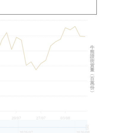
與相關資產比較
牛
熊
證
街
貨
量
︵
百
萬
份
︶
20/07
27/07
03/08
2026/07
2026/08