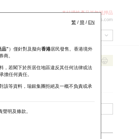
本結構性產品並無抵押品
+852 2971 6668
ol-hkwarrants@ubs.com
繁
/
簡
/
EN
產品”
）僅針對及擬向
香港
居民發售。香港境外
券商。
料，若閣下於所居住地區違反其任何法律或法
承擔任何責任。
對該等資料，瑞銀集團拒絕及一概不負責或承
責聲明及條款
。