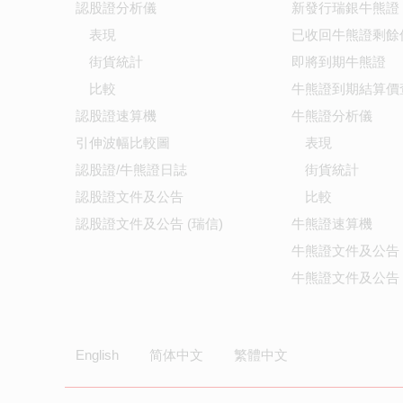
認股證分析儀
新發行瑞銀牛熊證
表現
已收回牛熊證剩餘
街貨統計
即將到期牛熊證
比較
牛熊證到期結算價
認股證速算機
牛熊證分析儀
引伸波幅比較圖
表現
認股證/牛熊證日誌
街貨統計
認股證文件及公告
比較
認股證文件及公告 (瑞信)
牛熊證速算機
牛熊證文件及公告
牛熊證文件及公告 
English
简体中文
繁體中文