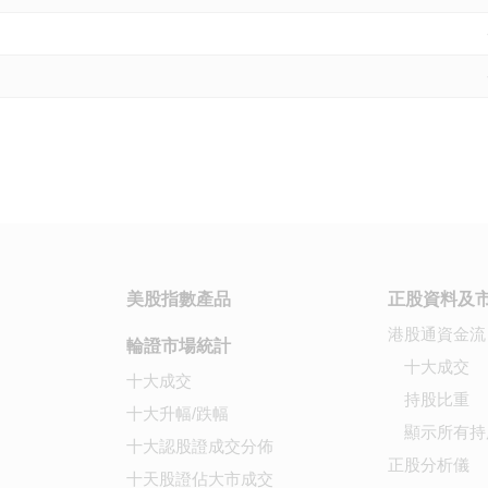
美股指數產品
正股資料及
港股通資金流
輪證市場統計
十大成交
十大成交
持股比重
十大升幅/跌幅
顯示所有持
十大認股證成交分佈
正股分析儀
十天股證佔大市成交