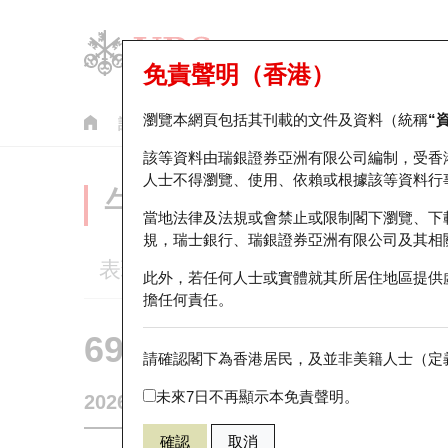
免責聲明（香港）
瀏覽本網頁包括其刊載的文件及資料（統稱
“
認股證
牛熊證
美股指數產品
輪證市場統計
該等資料由瑞銀證券亞洲有限公司編制，受香
人士不得瀏覽、使用、依賴或根據該等資料行
牛熊證分析儀
當地法律及法規或會禁止或限制閣下瀏覽、下
規，瑞士銀行、瑞銀證券亞洲有限公司及其相
表現
街貨統計
比較
此外，若任何人士或實體就其所居住地區提供
擔任何責任。
69825 瑞銀
熊證
請確認閣下為香港居民，及並非美籍人士（定義
0700 騰訊控
未來7日不再顯示本免責聲明。
2026-08-07
0
相關資產價格
478.8
街貨量
確認
取消