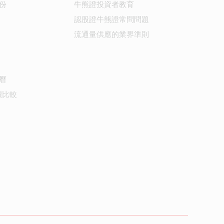
份
牛熊證投資者教育
認股證牛熊證常問問題
流通量供應的業界準則
曆
價比較