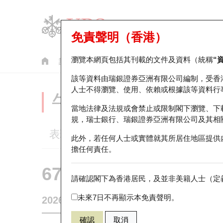
免責聲明（香港）
瀏覽本網頁包括其刊載的文件及資料（統稱
“
認股證
牛熊證
美股指數產品
輪證市場統計
該等資料由瑞銀證券亞洲有限公司編制，受香
人士不得瀏覽、使用、依賴或根據該等資料行
牛熊證分析儀
當地法律及法規或會禁止或限制閣下瀏覽、下
規，瑞士銀行、瑞銀證券亞洲有限公司及其相
表現
街貨統計
比較
此外，若任何人士或實體就其所居住地區提供
擔任何責任。
67936 瑞銀
牛證
請確認閣下為香港居民，及並非美籍人士（定義
HSI 恒生指
未來7日不再顯示本免責聲明。
2026-08-07
相關資產價格
25,668.03
街貨量
確認
取消