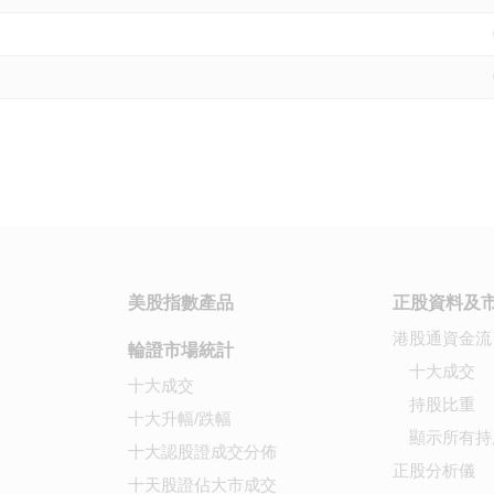
美股指數產品
正股資料及
港股通資金流
輪證市場統計
十大成交
十大成交
持股比重
十大升幅/跌幅
顯示所有持
十大認股證成交分佈
正股分析儀
十天股證佔大市成交