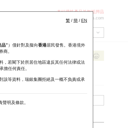
本結構性產品並無抵押品
+852 2971 6668
ol-hkwarrants@ubs.com
繁
/
簡
/
EN
產品”
）僅針對及擬向
香港
居民發售。香港境外
券商。
料，若閣下於所居住地區違反其任何法律或法
承擔任何責任。
對該等資料，瑞銀集團拒絕及一概不負責或承
責聲明及條款
。