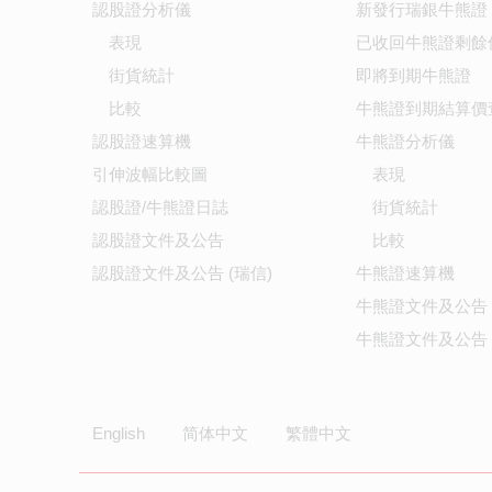
認股證分析儀
新發行瑞銀牛熊證
表現
已收回牛熊證剩餘
街貨統計
即將到期牛熊證
比較
牛熊證到期結算價
認股證速算機
牛熊證分析儀
引伸波幅比較圖
表現
認股證/牛熊證日誌
街貨統計
認股證文件及公告
比較
認股證文件及公告 (瑞信)
牛熊證速算機
牛熊證文件及公告
牛熊證文件及公告 
English
简体中文
繁體中文