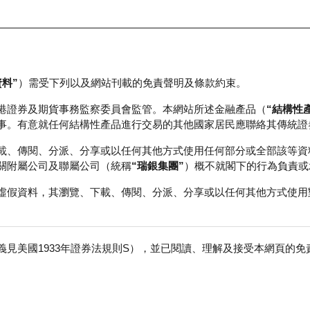
資料”
）需受下列以及網站刊載的免責聲明及條款約束。
正股資料及市場統計
瑞銀輪證教室
港證券及期貨事務監察委員會監管。本網站所述金融產品（
“結構性
事。有意就任何結構性產品進行交易的其他國家居民應聯絡其傳統證
載、傳閱、分派、分享或以任何其他方式使用任何部分或全部該等資
關附屬公司及聯屬公司（統稱
“瑞銀集團”
）概不就閣下的行為負責或
虛假資料，其瀏覽、下載、傳閱、分派、分享或以任何其他方式使用
見美國1933年證券法規則S），並已閱讀、理解及接受本網頁的
數
免
0