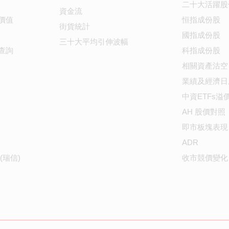
二十大活躍股
資金流
價值
恒指成份股
街貨統計
國指成份股
三十大平均引伸波幅
查詢
科指成份股
相關資產沽空
業績及經濟日
中資ETFs溢
AH 股價對照
即市板塊表現
ADR
(瑞信)
收市競價變化