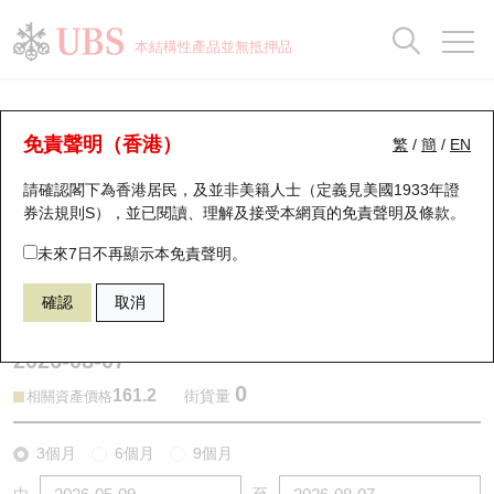
正股資料及市場統計
認股證分析儀
牛熊證分析儀
輪證市場統計
港股通資金流
瑞銀輪證教室
認股證
牛熊證
本結構性產品並無抵押品
認股證搜尋
表現
圖搜牛熊
表現
十大成交
港股通資金流
十大成交
瑞銀輪證教室
牛熊證分析儀
瑞銀認股證一覽
街貨統計
街貨統計
十大升幅/跌幅
正股分析儀
持股比重
每月輪證大市專題
牛熊全景快搜
免責聲明（香港）
繁
/
簡
/
EN
表現
街貨統計
比較
請確認閣下為香港居民，及並非美籍人士（定義見美國1933年證
新發行瑞銀認股證
比較
牛熊證搜尋
比較
十大認股證成交分佈
二十大活躍股份
顯示所有持股比重
輪證專欄
券法規則S），並已閱讀、理解及接受本網頁的
免責聲明及條款
。
即將到期認股證
牛熊證街貨分佈圖
十天股證佔大市成交
恒指成份股
講座及教育短片
67762 瑞銀
牛證
未來7日不再顯示本免責聲明。
0005 匯豐控股
確認
取消
認股證到期結算價查詢
正股牛熊證列表
資金流
國指成份股
認股證投資者教育
2026-08-07
認股證分析儀
新發行瑞銀牛熊證
街貨統計
科指成份股
牛熊證投資者教育
0
161.2
街貨量
相關資產價格
認股證速算機
已收回牛熊證剩餘價值
三十大平均引伸波幅
相關資產沽空
認股證牛熊證常問問題
3個月
6個月
9個月
引伸波幅比較圖
即將到期牛熊證
業績及經濟日曆