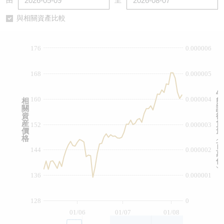
由
至
認股證/牛熊證日誌
牛熊證到期結算價查詢
中資ETFs溢價比較
與相關資產比較
認股證文件及公告
牛熊證分析儀
AH 股價對照
176
0.000006
認股證文件及公告 (瑞信)
牛熊證速算機
即市板塊表現
168
0.000005
牛熊證文件及公告
ADR
牛
160
0.000004
相
熊
關
證
牛熊證文件及公告 (瑞信)
收市競價變化
資
街
産
貨
152
0.000003
價
量
格
︵
百
144
0.000002
萬
份
︶
136
0.000001
128
0
01/06
01/07
01/08