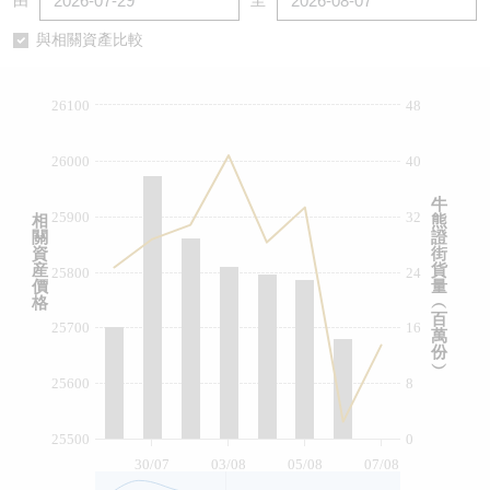
由
至
認股證/牛熊證日誌
牛熊證到期結算價查詢
中資ETFs溢價比較
與相關資產比較
認股證文件及公告
牛熊證分析儀
AH 股價對照
26100
48
認股證文件及公告 (瑞信)
牛熊證速算機
即市板塊表現
26000
40
牛熊證文件及公告
ADR
牛
25900
32
相
熊
關
證
牛熊證文件及公告 (瑞信)
收市競價變化
資
街
産
貨
25800
24
價
量
格
︵
百
25700
16
萬
份
︶
25600
8
25500
0
30/07
03/08
05/08
07/08