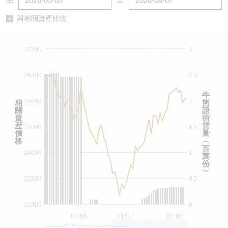
由
至
認股證/牛熊證日誌
牛熊證到期結算價查詢
中資ETFs溢價比較
與相關資產比較
認股證文件及公告
牛熊證分析儀
AH 股價對照
27200
3
認股證文件及公告 (瑞信)
牛熊證速算機
即市板塊表現
26400
2.5
牛熊證文件及公告
ADR
牛
25600
2
相
熊
關
證
牛熊證文件及公告 (瑞信)
收市競價變化
資
街
産
貨
24800
1.5
價
量
格
︵
百
24000
1
萬
份
︶
23200
0.5
22400
0
01/06
01/07
01/08