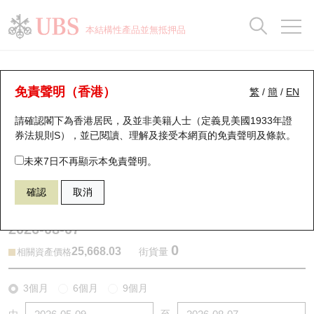
正股資料及市場統計
認股證分析儀
牛熊證分析儀
輪證市場統計
港股通資金流
瑞銀輪證教室
認股證
牛熊證
本結構性產品並無抵押品
認股證搜尋
表現
圖搜牛熊
表現
十大成交
港股通資金流
十大成交
瑞銀輪證教室
牛熊證分析儀
瑞銀認股證一覽
街貨統計
街貨統計
十大升幅/跌幅
正股分析儀
持股比重
每月輪證大市專題
牛熊全景快搜
免責聲明（香港）
繁
/
簡
/
EN
表現
街貨統計
比較
請確認閣下為香港居民，及並非美籍人士（定義見美國1933年證
新發行瑞銀認股證
比較
牛熊證搜尋
比較
十大認股證成交分佈
二十大活躍股份
顯示所有持股比重
輪證專欄
券法規則S），並已閱讀、理解及接受本網頁的
免責聲明及條款
。
即將到期認股證
牛熊證街貨分佈圖
十天股證佔大市成交
恒指成份股
講座及教育短片
67303 瑞銀
熊證
未來7日不再顯示本免責聲明。
HSI 恒生指數
確認
取消
認股證到期結算價查詢
正股牛熊證列表
資金流
國指成份股
認股證投資者教育
2026-08-07
認股證分析儀
新發行瑞銀牛熊證
街貨統計
科指成份股
牛熊證投資者教育
0
25,668.03
街貨量
相關資產價格
認股證速算機
已收回牛熊證剩餘價值
三十大平均引伸波幅
相關資產沽空
認股證牛熊證常問問題
3個月
6個月
9個月
引伸波幅比較圖
即將到期牛熊證
業績及經濟日曆